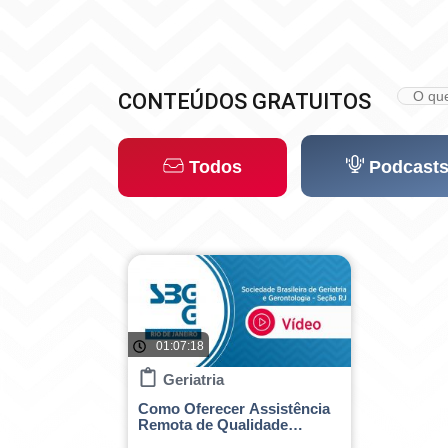
g
r
a
m
CONTEÚDOS GRATUITOS
Todos
Podcast
01:07:18
Geriatria
Como Oferecer Assistência
Remota de Qualidade
Durante a Pandemia?