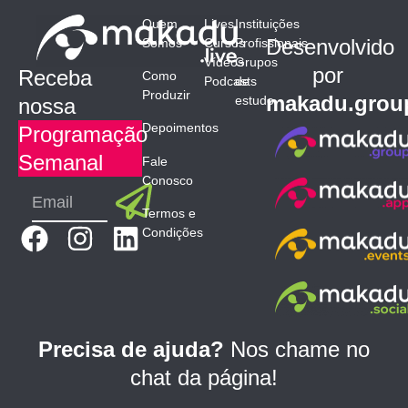
Quem
Lives
Instituições
Desenvolvido
Somos
Cursos
Profissionais
Vídeos
Grupos
por
Receba
Como
Podcasts
de
Produzir
makadu.grou
estudo
nossa
Depoimentos
Programação
Semanal
Fale
Conosco
Submit
Email
Termos e
F
I
L
Condições
a
n
i
c
s
n
e
t
k
b
a
e
Precisa de ajuda?
Nos chame no
o
g
d
chat da página!
o
r
i