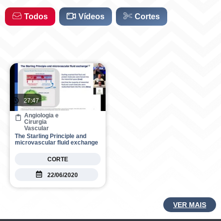
r
o
a
k
Todos
Vídeos
Cortes
m
27:47
Angiologia e
Cirurgia
Vascular
The Starling Principle and
microvascular fluid exchange
CORTE
22/06/2020
VER MAIS