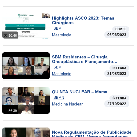
Highlights ASCO 2023: Temas
Cirúrgicos
SBM
CORTE
Mastologia
06/06/2023
10:46
SBM Residentes – Cirurgia
Oncoplástica e Planejamento
Cirúrgico
SBM
ÍNTEGRA
Mastologia
21/08/2023
QUINTA NUCLEAR – Mama
SBMN
ÍNTEGRA
Medicina Nuclear
27/10/2022
56:39
Nova Regulamentação de Publicidade
Médica do CFM: Vamos Aprender com