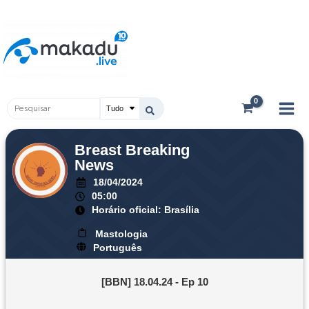
Ir
Main
para
Men
o
conteúdo
Pesquisar
...
Breast Breaking
News
18/04/2024
05:00
Horário oficial: Brasília
Mastologia
Português
[BBN] 18.04.24 - Ep 10