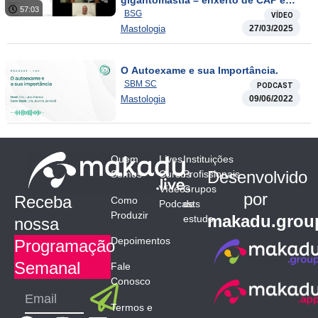
necessário?
57:03
BSG
VÍDEO
Mastologia
27/03/2025
O Autoexame e sua Importância.
SBM SC
PODCAST
Mastologia
09/06/2022
Quem
Lives
Instituições
Desenvolvido
Somos
Cursos
Profissionais
Vídeos
Grupos
por
Receba
Como
Podcasts
de
Produzir
makadu.grou
estudo
nossa
Depoimentos
Programação
Semanal
Fale
Conosco
Submit
Email
Termos e