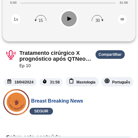
0:00
31:58
Play
1x
15
30
Tratamento cirúrgico X
Compartilhar
prognóstico após QTNeo
em Carcinoma Lobular
Ep 10
Invasivo/Giredestrant:
Avanços Promissores no
Tratamento do Câncer de
18/04/2024
31:58
Mastologia
Português
Mama Avançado
Breast Breaking News
SEGUIR
Sobre este conteúdo