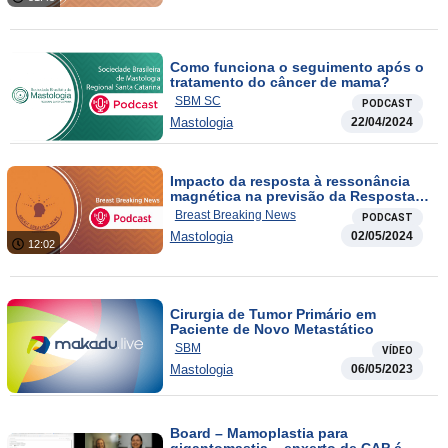
Como funciona o seguimento após o
tratamento do câncer de mama?
SBM SC
PODCAST
Mastologia
22/04/2024
Impacto da resposta à ressonância
magnética na previsão da Resposta
Tumoral Axilar pós QTNeoadjuv. em
Breast Breaking News
PODCAST
pacientes com axila cN1-3
Mastologia
02/05/2024
12:02
Cirurgia de Tumor Primário em
Paciente de Novo Metastático
SBM
VÍDEO
Mastologia
06/05/2023
Board – Mamoplastia para
gigantomastia – enxerto de CAP é