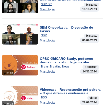
os Profissionais e Tirar Nossas
SBM SC
ÍNTEGRA
Dúvidas Sobre o Tema
Mastologia
10/10/2023
1:18:13
SBM Oncoplastia – Discussão de
Casos
SBM
ÍNTEGRA
Mastologia
06/09/2023
01:27:21
OPBC-05/ICARO Study: podemos
descalonar a abordagem axilar
quando ypNi+? / DBCG 07 READ
Breast Breaking News
PODCAST
Study: TC x EC + T (10 anos de follow
Mastologia
14/11/2024
up)
33:20
Videocast – Reconstrução pré-peitoral
– O que dizem as evidências e
quando indicar?
BSG
VÍDEO
Mastologia
28/08/2024
51:43