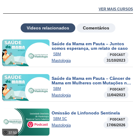
VER MAIS CURSOS
Videos relacionados
Comentários
Saúde da Mama em Pauta – Juntos
somos esperança, um relato de caso
SBM
PODCAST
Mastologia
31/10/2023
Saúde da Mama em Pauta – Câncer de
Mama em Mulheres com Mutações no
Genes BRCA1 e BRCA2
SBM
PODCAST
Mastologia
11/04/2023
Omissão de Linfonodo Sentinela
SBM SC
PODCAST
Mastologia
17/06/2026
37:50