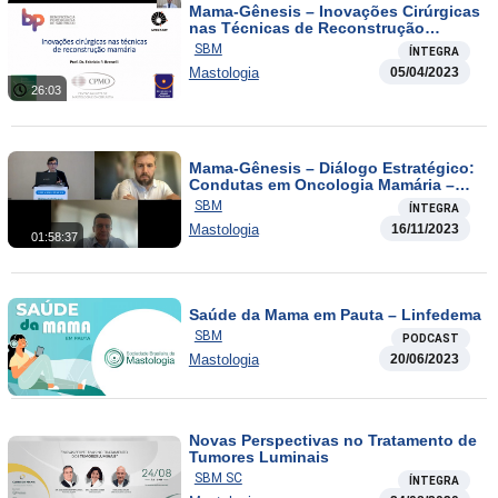
Mama-Gênesis – Inovações Cirúrgicas
nas Técnicas de Reconstrução
Mamária
SBM
ÍNTEGRA
Mastologia
05/04/2023
26:03
Mama-Gênesis – Diálogo Estratégico:
Condutas em Oncologia Mamária –
Aula 13
SBM
ÍNTEGRA
Mastologia
16/11/2023
01:58:37
Saúde da Mama em Pauta – Linfedema
SBM
PODCAST
Mastologia
20/06/2023
Novas Perspectivas no Tratamento de
Tumores Luminais
SBM SC
ÍNTEGRA