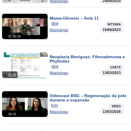
Mastologia
24/08/2020
Mama-Gênesis – Aula 11
SBM
ÍNTEGRA
Mastologia
15/08/2023
01:35:18
Neoplasia Benignas: Fibroadenoma e
Phyllodes
SBM
CORTE
Mastologia
13/03/2023
21:28
Videocast BSG – Regeneração da pele
durante a expansão
BSG
VÍDEO
Mastologia
13/03/2026
26:19