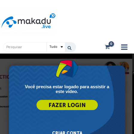
Ir
Main
para
Men
o
conteúdo
Pesquisar
...
Você precisa estar logado para assistir a
este vídeo.