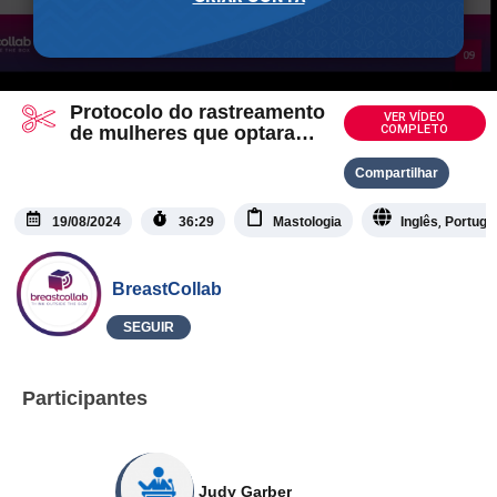
Protocolo do rastreamento
VER VÍDEO
de mulheres que optaram
COMPLETO
por não realizar a cirurgia
redutora de risco
Compartilhar
,
19/08/2024
36:29
Mastologia
Inglês
Portugu
BreastCollab
SEGUIR
Participantes
Judy Garber