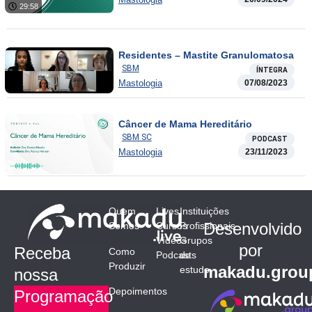
29:58
Residentes – Mastite Granulomatosa
SBM
ÍNTEGRA
Mastologia
07/08/2023
Câncer de Mama Hereditário
SBM SC
PODCAST
Mastologia
23/11/2023
Quem
Lives
Instituições
Desenvolvido
Somos
Cursos
Profissionais
Vídeos
Grupos
por
Receba
Como
Podcasts
de
Produzir
makadu.grou
estudo
nossa
Depoimentos
Programação