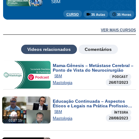
SBM
CURSO
35 Aulas
35 Horas
VER MAIS CURSOS
Videos relacionados
Comentários
Mama-Gênesis – Metástase Cerebral –
Ponto de Vista do Neurocirurgião
SBM
PODCAST
Mastologia
26/07/2023
Educação Continuada – Aspectos
Éticos e Legais na Prática Profissional
– Aula 04
SBM
ÍNTEGRA
Mastologia
28/08/2023
01:27:15