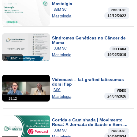
Mastalgia
SBM SC
PODCAST
Mastologia
12/12/2022
Síndromes Genéticas no Câncer de
Mama
SBM SC
ÍNTEGRA
Mastologia
19/02/2019
01:52:56
Videocast – fat-grafted latissumus
dorsi flap
BSG
VÍDEO
Mastologia
24/04/2026
29:12
Corrida e Caminhada | Movimento
Rosa: A Jornada de Saúde e Bem-
Estar Através do Esporte
SBM SC
PODCAST
Mastologia
20/09/2024