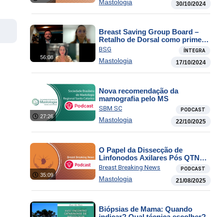
Mastologia
30/10/2024
Breast Saving Group Board –
Retalho de Dorsal como primeira
alternativa na Reconstrução
BSG
ÍNTEGRA
Imediata pós Mastectomia –
56:08
Mastologia
WHY NOT?
17/10/2024
Nova recomendação da
mamografia pelo MS
SBM SC
PODCAST
27:26
Mastologia
22/10/2025
O Papel da Dissecção de
Linfonodos Axilares Pós QTNeo
Adjuv. em pacientes com Câncer
Breast Breaking News
PODCAST
de Mama e Doença Linfonodal
35:09
Mastologia
Residual e Seguimento
21/08/2025
Imaginológico Cerebral:
necessário ou exagero?
Biópsias de Mama: Quando
indicar? Qual técnica escolher?