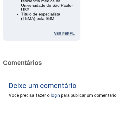
residência médica na
Universidade de São Paulo-
USP
Título de especialista
(TEMA) pela SBM;
Especialização em cirurgia
reconstrutiva e reparadora
pelo Centro de Treinamento
VER PERFIL
em Oncoplastia (CTO)
Hospital de Amor em
Barretos;
Mastologista da Santa Casa
de Misericórdia de Maceió-
AL.
Comentários
Deixe um comentário
Você precisa fazer o
login
para publicar um comentário.