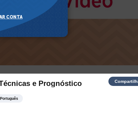
Compartilh
Técnicas e Prognóstico
Português