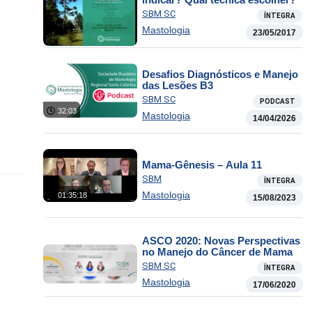
SBM SC
ÍNTEGRA
Mastologia
23/05/2017
Desafios Diagnósticos e Manejo
das Lesões B3
SBM SC
PODCAST
32:03
Mastologia
14/04/2026
Mama-Gênesis – Aula 11
SBM
ÍNTEGRA
Mastologia
01:35:18
15/08/2023
ASCO 2020: Novas Perspectivas
no Manejo do Câncer de Mama
SBM SC
ÍNTEGRA
Mastologia
17/06/2020