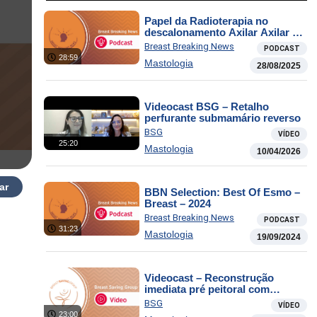
Papel da Radioterapia no
descalonamento Axilar Axilar e
BWEL Trial : Intervenção remota
Breast Breaking News
PODCAST
de perda de peso no câncer de
28:59
Mastologia
mama: eficácia clínica e
28/08/2025
aplicabilidade na rotina
oncológica
Videocast BSG – Retalho
perfurante submamário reverso
BSG
VÍDEO
25:20
Mastologia
10/04/2026
ar
BBN Selection: Best Of Esmo –
Breast – 2024
Breast Breaking News
PODCAST
31:23
Mastologia
19/09/2024
Videocast – Reconstrução
imediata pré peitoral com
implante poliuretano
BSG
VÍDEO
23:00