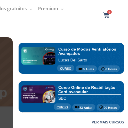
os gratuitos
Premium
0
C
a
r
t
Curso de Modos Ventilatórios
Avançados
Lucas Del Sarto
CURSO
6 Aulas
6 Horas
Curso Online de Reabilitação
Cardiovascular
SBC
CURSO
33 Aulas
20 Horas
VER MAIS CURSOS