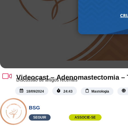
Videocast – Adenomastectomia – 
Discussão de artigos recentes
18/09/2024
24:43
Mastologia
BSG
SEGUIR
ASSOCIE-SE