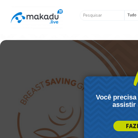
Ir
para
Pesquisar
o
...
conteúdo
Você precisa
assistir