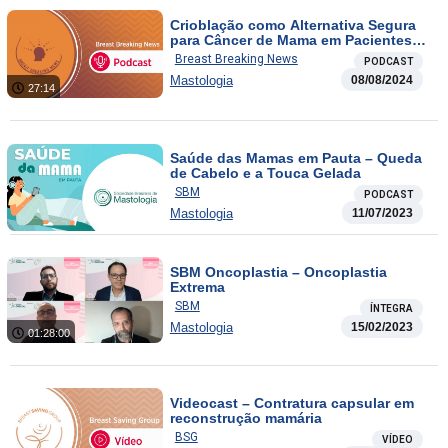
Crioblação como Alternativa Segura
para Câncer de Mama em Pacientes
Inelegíveis para Ensaios Clínicos
Breast Breaking News
PODCAST
/ Movimento que Transforma: Impacto
Mastologia
08/08/2024
de Exercícios Supervisionados na
27:14
Qualidade de Vida de Pacientes com
Câncer de Mama Metastático
Saúde das Mamas em Pauta – Queda
de Cabelo e a Touca Gelada
SBM
PODCAST
Mastologia
11/07/2023
SBM Oncoplastia – Oncoplastia
Extrema
SBM
ÍNTEGRA
Mastologia
15/02/2023
01:28:00
Videocast – Contratura capsular em
reconstrução mamária
BSG
VÍDEO