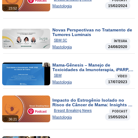
PODCAST
Antracíclicos?
Mastologia
15/02/2024
23:52
Novas Perspectivas no Tratamento de
Tumores Luminais
SBM SC
ÍNTEGRA
Mastologia
24/08/2020
Mama-Gênesis – Manejo de
Toxicidades da Imunoterapia, iPARP,
PIK3CA
SBM
VÍDEO
Mastologia
17/07/2023
Impacto do Estrogênio Isolado no
Risco de Câncer de Mama: Insights de
Ensaios Clínicos e PHERGain Trial:
Breast Breaking News
PODCAST
Avanços Promissores no Tratamento
Mastologia
15/05/2024
do Câncer de Mama HER2-Positiv
36:21