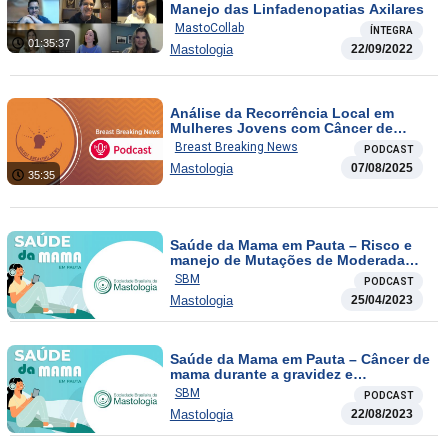
Manejo das Linfadenopatias Axilares
MastoCollab
ÍNTEGRA
01:35:37
Mastologia
22/09/2022
Análise da Recorrência Local em
Mulheres Jovens com Câncer de
Mama: Evidências de um Estudo
Breast Breaking News
PODCAST
Contemporâneo e Fatores hormonais
Mastologia
07/08/2025
preditivos de fertilidade entre as
35:35
pacientes do POSITIVE TRIAL
Saúde da Mama em Pauta – Risco e
manejo de Mutações de Moderada
Penetrância para Câncer de Mama
SBM
PODCAST
Mastologia
25/04/2023
Saúde da Mama em Pauta – Câncer de
mama durante a gravidez e
amamentação
SBM
PODCAST
Mastologia
22/08/2023