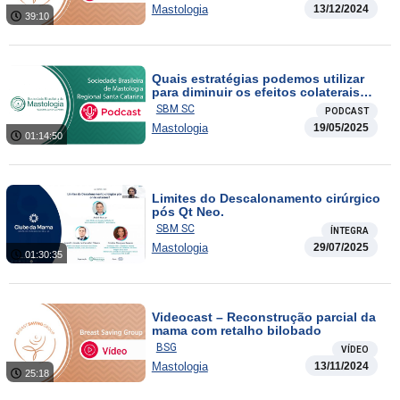
Mastologia
13/12/2024
39:10
Quais estratégias podemos utilizar
para diminuir os efeitos colaterais
causados pelo tratamento sistêmico
SBM SC
PODCAST
do câncer de mama?
Mastologia
19/05/2025
01:14:50
Limites do Descalonamento cirúrgico
pós Qt Neo.
SBM SC
ÍNTEGRA
Mastologia
29/07/2025
01:30:35
Videocast – Reconstrução parcial da
mama com retalho bilobado
BSG
VÍDEO
Mastologia
13/11/2024
25:18