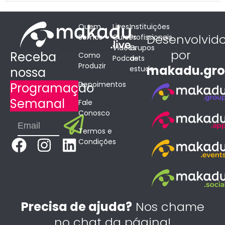
Quem
Lives
Instituições
Desenvolvid
Somos
Cursos
Profissionais
Vídeos
Grupos
por
Receba
Como
Podcasts
de
Produzir
makadu.gr
estudo
nossa
Depoimentos
Programação
Semanal
Fale
Conosco
Submit
Email
Termos e
F
I
L
Condições
a
n
i
c
s
n
e
t
k
b
a
e
Precisa de ajuda?
Nos chame
o
g
d
no chat da página!