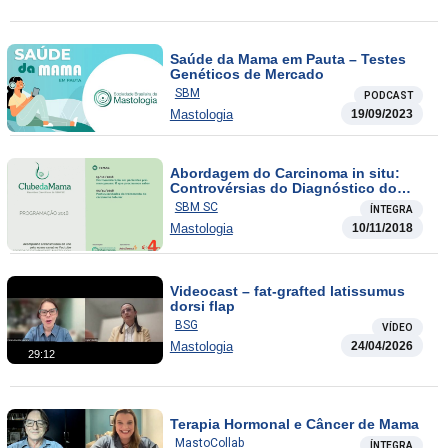
Saúde da Mama em Pauta – Testes
Genéticos de Mercado
SBM
PODCAST
Mastologia
19/09/2023
Abordagem do Carcinoma in situ:
Controvérsias do Diagnóstico do
Tratamento
SBM SC
ÍNTEGRA
Mastologia
10/11/2018
Videocast – fat-grafted latissumus
dorsi flap
BSG
VÍDEO
Mastologia
24/04/2026
29:12
Terapia Hormonal e Câncer de Mama
MastoCollab
ÍNTEGRA