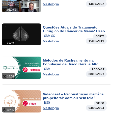
Mastologia
14/07/2022
01:29:27
Questões Atuais do Tratamento
Cirúrgico do Câncer de Mama: Caso
Clínico
SBM SC
CORTE
Mastologia
15/10/2019
39:49
Métodos de Rastreamento na
População de Risco Geral e Alto
Risco | Mama Gênesis #01
SBM
PODCAST
Mastologia
08/03/2023
16:04
Videocast – Reconstrução mamária
pre-peitoral: com ou sem tela?
BSG
VÍDEO
Mastologia
04/09/2024
33:05