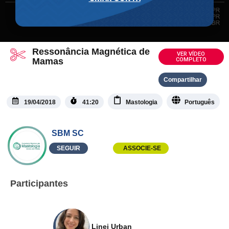
Ressonância Magnética de
VER VÍDEO
Mamas
COMPLETO
Compartilhar
19/04/2018
41:20
Mastologia
Português
SBM SC
SEGUIR
ASSOCIE-SE
Participantes
Linei Urban