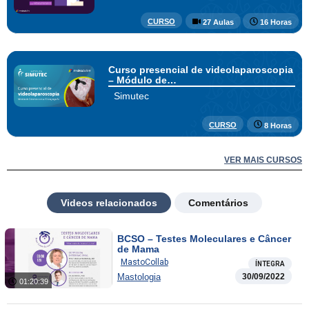
CURSO
27 Aulas
16 Horas
Curso presencial de videolaparoscopia
– Módulo de
Colecistectomia/Colangiografia
Simutec
CURSO
8 Horas
VER MAIS CURSOS
Videos relacionados
Comentários
BCSO – Testes Moleculares e Câncer
de Mama
MastoCollab
ÍNTEGRA
Mastologia
30/09/2022
01:20:39