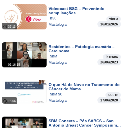
Videocast BSG – Prevenindo
complicações
BSG
VÍDEO
Mastologia
16/01/2026
37:11
Residentes – Patologia mamária –
Carcinoma
SBM
ÍNTEGRA
Mastologia
26/06/2023
01:16:15
O que Há de Novo no Tratamento do
Câncer de Mama
SBM SC
CORTE
Mastologia
17/06/2020
15:56
SBM Conecta – Pós SABCS – San
Antonio Breast Cancer Symposium