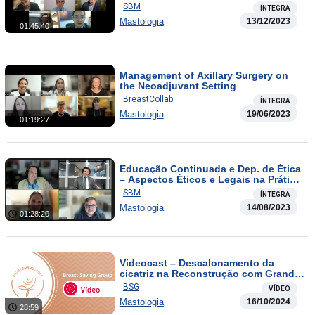
2023
SBM
ÍNTEGRA
Mastologia
13/12/2023
01:45:40
Management of Axillary Surgery on
the Neoadjuvant Setting
BreastCollab
ÍNTEGRA
Mastologia
19/06/2023
01:19:27
Educação Continuada e Dep. de Ética
– Aspectos Éticos e Legais na Prática
Profissional – Aula 03
SBM
ÍNTEGRA
Mastologia
14/08/2023
01:28:20
Videocast – Descalonamento da
cicatriz na Reconstrução com Grande
Dorsal
BSG
VÍDEO
Mastologia
16/10/2024
28:59