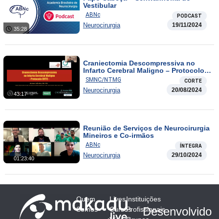
Vestibular
ABNc
PODCAST
Neurocirurgia
19/11/2024
35:28
Craniectomia Descompressiva no
Infarto Cerebral Maligno – Protocolo
EVITE
SMNC/NTMG
CORTE
Neurocirurgia
20/08/2024
43:17
Reunião de Serviços de Neurocirurgia
Mineiros e Co-irmãos
ABNc
ÍNTEGRA
Neurocirurgia
29/10/2024
01:23:40
Quem
Lives
Instituições
Desenvolvido
Somos
Cursos
Profissionais