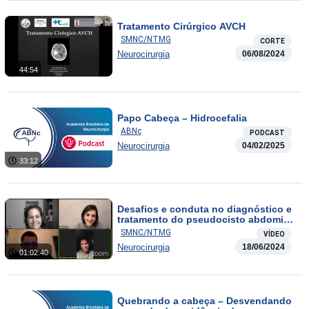
Tratamento Cirúrgico AVCH
SMNC/NTMG
CORTE
Neurocirurgia
06/08/2024
44:54
Papo Cabeça – Hidrocefalia
ABNc
PODCAST
Neurocirurgia
04/02/2025
33:12
Desafios e conduta no diagnóstico e
tratamento do pseudocisto abdominal
pós-DVP
SMNC/NTMG
VÍDEO
Neurocirurgia
18/06/2024
01:02:40
Quebrando a cabeça – Desvendando