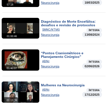
Neurocirurgia
18/03/2025
57:18
Diagnóstico de Morte Encefálica:
desafios e revisão de protocolos
SMNC/NTMG
ÍNTEGRA
Neurocirurgia
13/08/2024
01:00:46
“Pontos Craniométricos e
Planejamento Cirúrgico”
ABNc
ÍNTEGRA
Neurocirurgia
02/06/2026
01:40:07
Mulheres na Neurocirurgia
ABNc
ÍNTEGRA
Neurocirurgia
17/12/2025
01:17:38