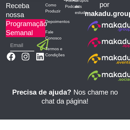
Vídeos
Grupos
por
Receba
Como
Podcasts
de
Produzir
makadu.grou
estudo
nossa
Depoimentos
Programação
Semanal
Fale
Conosco
Submit
Email
Termos e
F
I
L
Condições
a
n
i
c
s
n
e
t
k
b
a
e
Precisa de ajuda?
Nos chame no
o
g
d
chat da página!
o
r
i
k
a
n
m