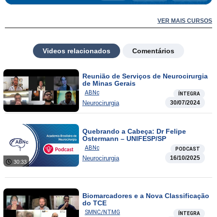
VER MAIS CURSOS
Videos relacionados
Comentários
Reunião de Serviços de Neurocirurgia
de Minas Gerais
ABNc
ÍNTEGRA
Neurocirurgia
30/07/2024
Quebrando a Cabeça: Dr Felipe
Ostermann – UNIFESP/SP
ABNc
PODCAST
Neurocirurgia
16/10/2025
30:33
Biomarcadores e a Nova Classificação
do TCE
SMNC/NTMG
ÍNTEGRA