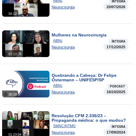
ABNc
ÍNTEGRA
Neurocirurgia
20/07/2026
56:12
Mulheres na Neurocirurgia
ABNc
ÍNTEGRA
Neurocirurgia
17/12/2025
01:17:38
Quebrando a Cabeça: Dr Felipe
Ostermann – UNIFESP/SP
ABNc
PODCAST
Neurocirurgia
16/10/2025
30:33
Resolução CFM 2.336/23 –
Propaganda médica: o que mudou?
SMNC/NTMG
ÍNTEGRA
Neurocirurgia
17/09/2024
01:23:04