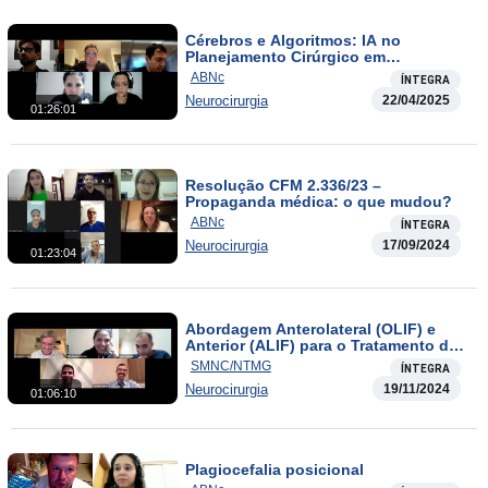
Cérebros e Algoritmos: IA no
Planejamento Cirúrgico em
Neurocirurgia
ABNc
ÍNTEGRA
Neurocirurgia
22/04/2025
01:26:01
Resolução CFM 2.336/23 –
Propaganda médica: o que mudou?
ABNc
ÍNTEGRA
Neurocirurgia
17/09/2024
01:23:04
Abordagem Anterolateral (OLIF) e
Anterior (ALIF) para o Tratamento da
Doença Degenerativa Lombar
SMNC/NTMG
ÍNTEGRA
Neurocirurgia
19/11/2024
01:06:10
Plagiocefalia posicional