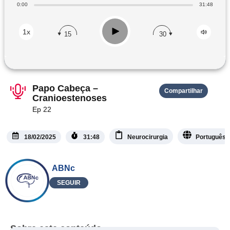
0:00
31:48
Play
1x
15
30
Papo Cabeça –
Compartilhar
Cranioestenoses
Ep 22
18/02/2025
31:48
Neurocirurgia
Português
ABNc
SEGUIR
Sobre este conteúdo