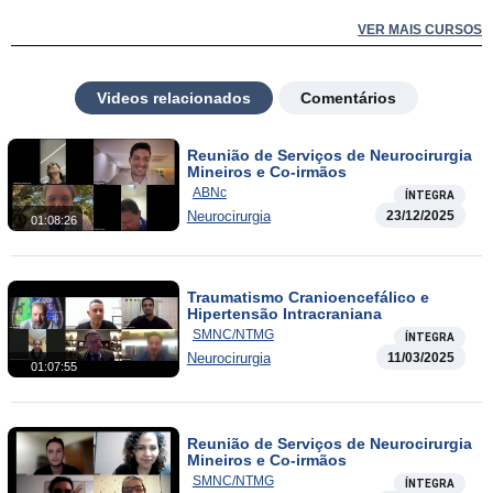
VER MAIS CURSOS
Videos relacionados
Comentários
Reunião de Serviços de Neurocirurgia
Mineiros e Co-irmãos
ABNc
ÍNTEGRA
Neurocirurgia
23/12/2025
01:08:26
Traumatismo Cranioencefálico e
Hipertensão Intracraniana
SMNC/NTMG
ÍNTEGRA
Neurocirurgia
11/03/2025
01:07:55
Reunião de Serviços de Neurocirurgia
Mineiros e Co-irmãos
SMNC/NTMG
ÍNTEGRA