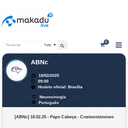
Ir
Main
para
Men
o
conteúdo
Pesquisar
...
ABNc
18/02/2025
09:00
Horário oficial: Brasília
Neurocirurgia
Português
[ABNc] 18.02.25 - Papo Cabeça - Cranioestenoses