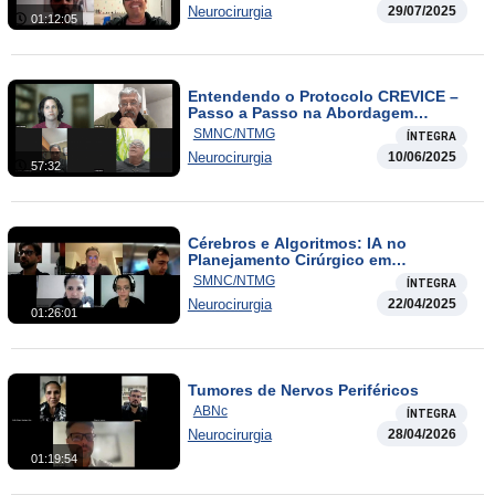
Neurocirurgia
29/07/2025
01:12:05
Entendendo o Protocolo CREVICE –
Passo a Passo na Abordagem
Inteligente ao TCE
SMNC/NTMG
ÍNTEGRA
Neurocirurgia
10/06/2025
57:32
Cérebros e Algoritmos: IA no
Planejamento Cirúrgico em
Neurocirurgia
SMNC/NTMG
ÍNTEGRA
Neurocirurgia
22/04/2025
01:26:01
Tumores de Nervos Periféricos
ABNc
ÍNTEGRA
Neurocirurgia
28/04/2026
01:19:54