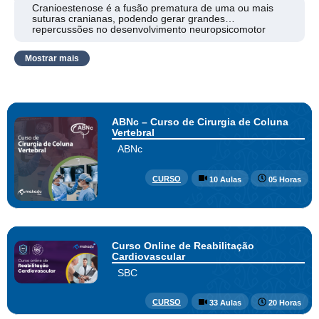
Cranioestenose é a fusão prematura de uma ou mais
suturas cranianas, podendo gerar grandes
repercussões no desenvolvimento neuropsicomotor
infantil. No episódio de hoje, os alunos da Liga
Acadêmica de Neurologia Clínica e Cirúrgica da UFT,
Mostrar mais
tiram suas dúvidas sobre a apresentação clínica, o
diagnóstico, a classificação, o tratamento cirúrgico e as
condutas mais adequadas.
ABNc – Curso de Cirurgia de Coluna
Vertebral
ABNc
CURSO
10 Aulas
05 Horas
Curso Online de Reabilitação
Cardiovascular
SBC
CURSO
33 Aulas
20 Horas