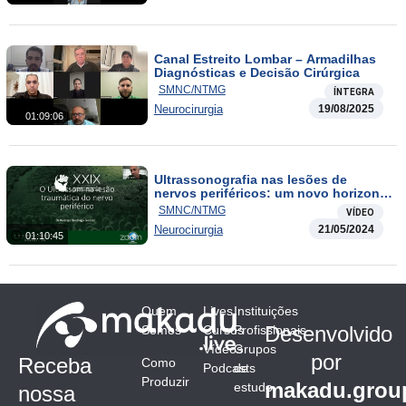
Canal Estreito Lombar – Armadilhas
Diagnósticas e Decisão Cirúrgica
SMNC/NTMG
ÍNTEGRA
Neurocirurgia
19/08/2025
01:09:06
Ultrassonografia nas lesões de
nervos periféricos: um novo horizonte
e mil possibilidades
SMNC/NTMG
VÍDEO
Neurocirurgia
21/05/2024
01:10:45
Quem
Lives
Instituições
Desenvolvido
Somos
Cursos
Profissionais
Vídeos
Grupos
por
Receba
Como
Podcasts
de
Produzir
makadu.grou
estudo
nossa