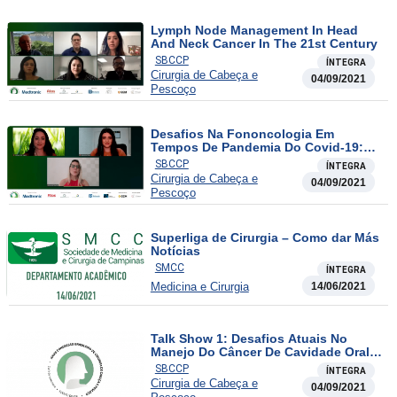
Lymph Node Management In Head
And Neck Cancer In The 21st Century
SBCCP
ÍNTEGRA
Cirurgia de Cabeça e
04/09/2021
Pescoço
Desafios Na Fononcologia Em
Tempos De Pandemia Do Covid-19:
Onde Estamos E Para Onde Vamos?
SBCCP
ÍNTEGRA
Cirurgia de Cabeça e
04/09/2021
Pescoço
Superliga de Cirurgia – Como dar Más
Notícias
SMCC
ÍNTEGRA
Medicina e Cirurgia
14/06/2021
Talk Show 1: Desafios Atuais No
Manejo Do Câncer De Cavidade Oral E
Orofaringe
SBCCP
ÍNTEGRA
Cirurgia de Cabeça e
04/09/2021