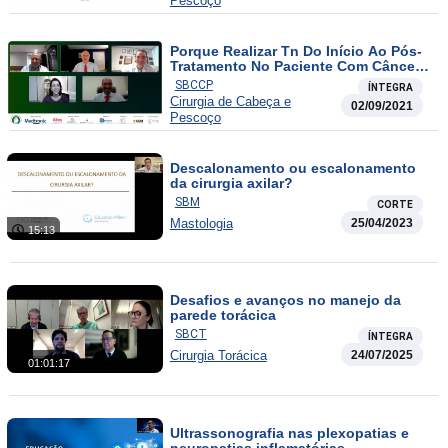
Pescoço
Porque Realizar Tn Do Início Ao Pós-
Tratamento No Paciente Com Câncer
De Cabeça E Pescoço?
SBCCP
ÍNTEGRA
Cirurgia de Cabeça e
02/09/2021
Pescoço
Descalonamento ou escalonamento
da cirurgia axilar?
SBM
CORTE
Mastologia
25/04/2023
15:13
Desafios e avanços no manejo da
parede torácica
SBCT
ÍNTEGRA
Cirurgia Torácica
24/07/2025
01:01:17
Ultrassonografia nas plexopatias e
neuropatias inflamatórias