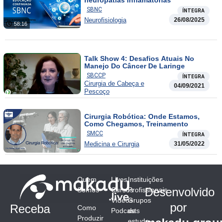
SBNC
ÍNTEGRA
Neurofisiologia
26/08/2025
58:16
Talk Show 4: Desafios Atuais No
Manejo Do Câncer De Laringe
SBCCP
ÍNTEGRA
Cirurgia de Cabeça e
04/09/2021
Pescoço
Cirurgia Robótica: Onde Estamos,
Como Chegamos, Treinamento
SMCC
ÍNTEGRA
Medicina e Cirurgia
31/05/2022
Quem
Lives
Instituições
Desenvolvido
Somos
Cursos
Profissionais
Vídeos
Grupos
por
Receba
Como
Podcasts
de
Produzir
estudo