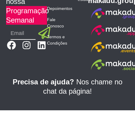
makadu.grou
nossa
Depoimentos
Programação
Semanal
Fale
Conosco
Submit
Email
Termos e
F
I
L
Condições
a
n
i
c
s
n
e
t
k
b
a
e
Precisa de ajuda?
Nos chame no
o
g
d
chat da página!
o
r
i
k
a
n
m