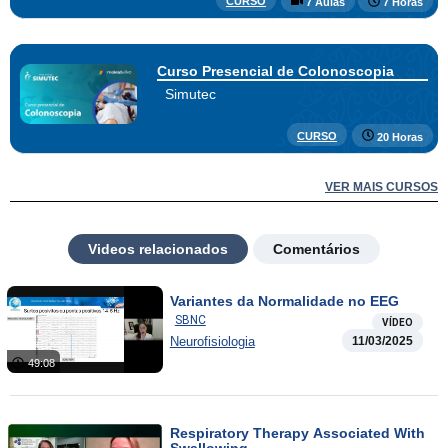
CURSO
7 Aulas
7 Horas
Curso Presencial de Colonoscopia
Simutec
CURSO
20 Horas
VER MAIS CURSOS
Videos relacionados
Comentários
Variantes da Normalidade no EEG
SBNC
VÍDEO
Neurofisiologia
11/03/2025
49:08
Respiratory Therapy Associated With