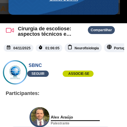
Cirurgia de escoliose:
Compartilhar
aspectos técnicos e
considerações relevantes
para o neurofisiologista
04/11/2025
01:06:05
Neurofisiologia
Portugu
SBNC
SEGUIR
ASSOCIE-SE
Participantes:
Alex Araújo
Palestrante