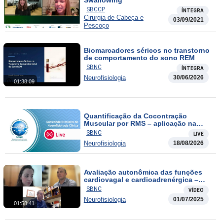
Swallowing
SBCCP
ÍNTEGRA
Cirurgia de Cabeça e
03/09/2021
Pescoço
Biomarcadores séricos no transtorno
de comportamento do sono REM
SBNC
ÍNTEGRA
Neurofisiologia
30/06/2026
01:38:09
Quantificação da Cocontração
Muscular por RMS – aplicação na
Síndrome da Pessoa Rígida
SBNC
LIVE
Neurofisiologia
18/08/2026
Avaliação autonômica das funções
cardiovagal e cardioadrenérgica –
abordagem prática
SBNC
VÍDEO
Neurofisiologia
01/07/2025
01:58:41