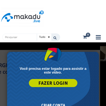
Ir
Main
para
Men
o
conteúdo
Pesquisar
...
Você precisa estar logado para assistir a
este vídeo.