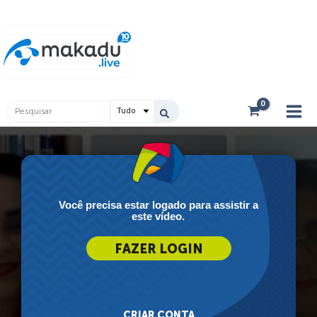
Ir
Main
para
Men
o
conteúdo
Pesquisar
...
Você precisa estar logado para assistir a
este vídeo.