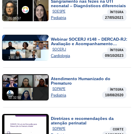
Sangramento nas fezes na UTI
neonatal – Diagnósticos diferenciais
SOESPE
ÍNTEGRA
Pediatria
27/05/2021
01:05:57
Webinar SOCERJ #148 – DERCAD-RJ:
Avaliação e Acompanhamento
Cardiológico e Nutricional dos
SOCERJ
ÍNTEGRA
Esportistas Amadores e Profissionais.
Cardiologia
09/10/2023
1:01:38
Atendimento Humanizado do
Prematuro
SOPAPE
ÍNTEGRA
Pediatria
18/08/2020
02:32:50
Diretrizes e recomendações da
atenção perinatal
SOPAPE
CORTE