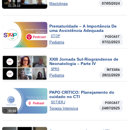
Mastologia
07/05/2024
01:28:18
Prematuridade – A Importância De
uma Assistência Adequada
STOP
PODCAST
Pediatria
07/11/2023
XXIII Jornada Sul-Riograndense de
Neonatologia – Parte IV
SPRS
ÍNTEGRA
Pediatria
28/11/2020
PAPO CRÍTICO: Planejamento do
cuidado no CTI
SOTIERJ
PODCAST
Terapia Intensiva
24/07/2025
30:44