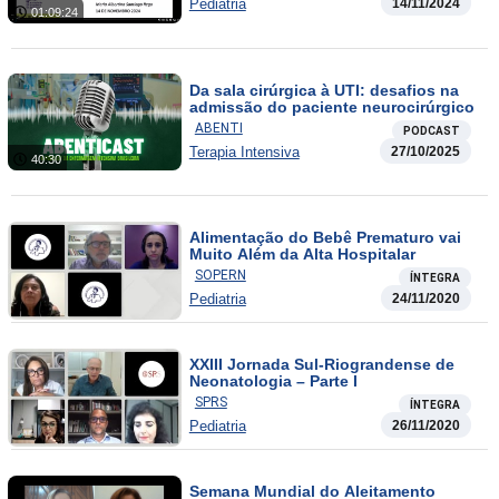
Pediatria
14/11/2024
01:09:24
Da sala cirúrgica à UTI: desafios na
admissão do paciente neurocirúrgico
ABENTI
PODCAST
Terapia Intensiva
27/10/2025
40:30
Alimentação do Bebê Prematuro vai
Muito Além da Alta Hospitalar
SOPERN
ÍNTEGRA
Pediatria
24/11/2020
XXIII Jornada Sul-Riograndense de
Neonatologia – Parte I
SPRS
ÍNTEGRA
Pediatria
26/11/2020
Semana Mundial do Aleitamento