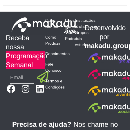
Quem
Lives
Instituições
Desenvolvido
Somos
Cursos
Profissionais
Vídeos
Grupos
por
Receba
Como
Podcasts
de
Produzir
makadu.grou
estudo
nossa
Depoimentos
Programação
Semanal
Fale
Conosco
Submit
Email
Termos e
F
I
L
Condições
a
n
i
c
s
n
e
t
k
b
a
e
Precisa de ajuda?
Nos chame no