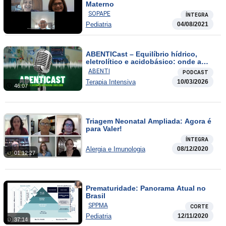
Materno
SOPAPE
ÍNTEGRA
Pediatria
04/08/2021
ABENTICast – Equilíbrio hídrico,
eletrolítico e acidobásico: onde a
enfermagem faz a diferença
ABENTI
PODCAST
Terapia Intensiva
10/03/2026
46:07
Triagem Neonatal Ampliada: Agora é
para Valer!
ÍNTEGRA
Alergia e Imunologia
08/12/2020
01:12:27
Prematuridade: Panorama Atual no
Brasil
SPPMA
CORTE
Pediatria
12/11/2020
37:14