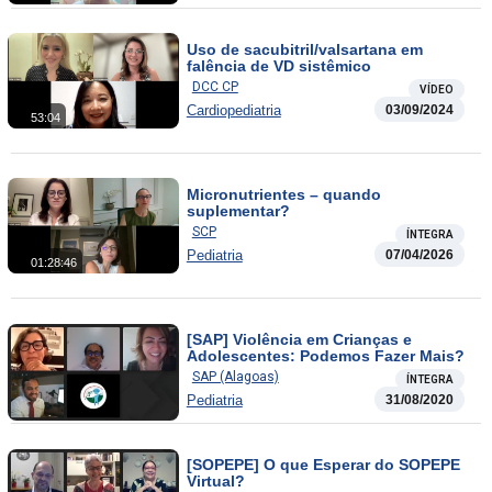
Uso de sacubitril/valsartana em
falência de VD sistêmico
DCC CP
VÍDEO
Cardiopediatria
03/09/2024
53:04
Micronutrientes – quando
suplementar?
SCP
ÍNTEGRA
Pediatria
07/04/2026
01:28:46
[SAP] Violência em Crianças e
Adolescentes: Podemos Fazer Mais?
SAP (Alagoas)
ÍNTEGRA
Pediatria
31/08/2020
[SOPEPE] O que Esperar do SOPEPE
Virtual?