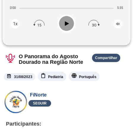
0:00
5:35
Play
1x
15
30
O Panorama do Agosto
Compartilhar
Dourado na Região Norte
31/08/2023
Pediatria
Português
FiNorte
SEGUIR
Participantes: