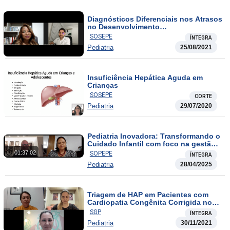
Diagnósticos Diferenciais nos Atrasos
no Desenvolvimento
Neuropsicomotor na Infância
SOSEPE
ÍNTEGRA
Pediatria
25/08/2021
Insuficiência Hepática Aguda em
Crianças
SOSEPE
CORTE
Pediatria
29/07/2020
Pediatria Inovadora: Transformando o
Cuidado Infantil com foco na gestão,
ética e humanismo
01:37:02
SOPEPE
ÍNTEGRA
Pediatria
28/04/2025
Triagem de HAP em Pacientes com
Cardiopatia Congênita Corrigida no
Pós-cirurgico
SGP
ÍNTEGRA
Pediatria
30/11/2021