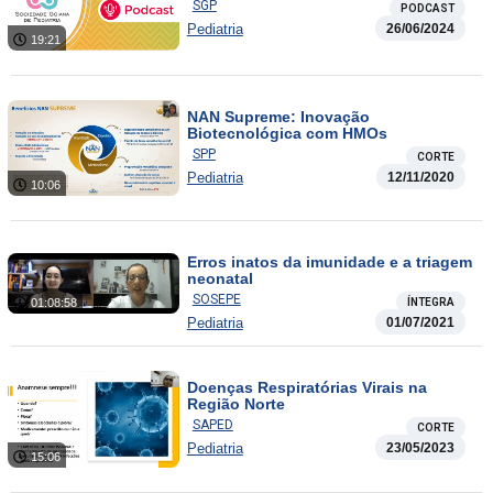
SGP
PODCAST
Pediatria
26/06/2024
19:21
NAN Supreme: Inovação
Biotecnológica com HMOs
SPP
CORTE
Pediatria
12/11/2020
10:06
Erros inatos da imunidade e a triagem
neonatal
SOSEPE
01:08:58
ÍNTEGRA
Pediatria
01/07/2021
Doenças Respiratórias Virais na
Região Norte
SAPED
CORTE
Pediatria
23/05/2023
15:06