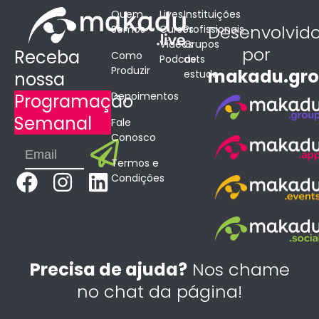
Quem
Lives
Instituições
Desenvolvid
Somos
Cursos
Profissionais
Vídeos
Grupos
por
Receba
Como
Podcasts
de
Produzir
makadu.gr
estudo
nossa
Depoimentos
Programação
Semanal
Fale
Conosco
Submit
Email
Termos e
F
I
L
Condições
a
n
i
c
s
n
e
t
k
b
a
e
Precisa de ajuda?
Nos chame
o
g
d
no chat da página!
o
r
i