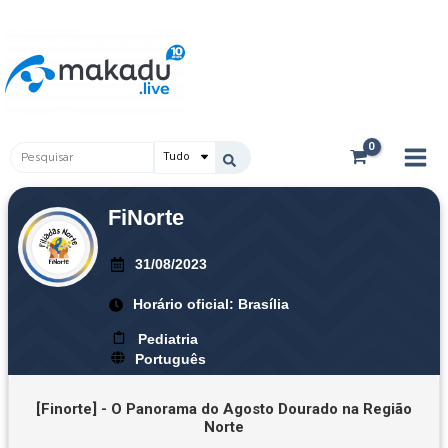
Ir
Main
para
Men
o
conteúdo
Pesquisar
...
FiNorte
31/08/2023
Horário oficial: Brasília
Pediatria
Português
[Finorte] - O Panorama do Agosto Dourado na Região
Norte