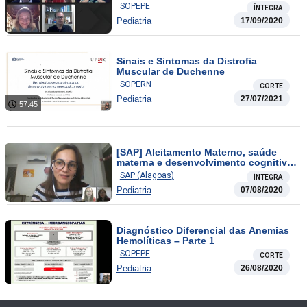
SOPEPE
ÍNTEGRA
Pediatria
17/09/2020
Sinais e Sintomas da Distrofia
Muscular de Duchenne
SOPERN
CORTE
Pediatria
27/07/2021
57:45
[SAP] Aleitamento Materno, saúde
materna e desenvolvimento cognitivo:
uma relação positiva
SAP (Alagoas)
ÍNTEGRA
Pediatria
07/08/2020
Diagnóstico Diferencial das Anemias
Hemolíticas – Parte 1
SOPEPE
CORTE
Pediatria
26/08/2020