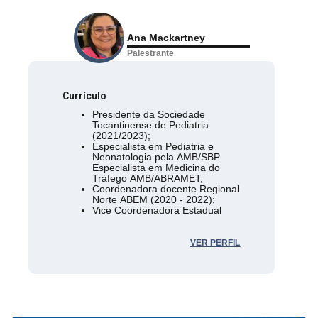
Ana Mackartney
Palestrante
Currículo
Presidente da Sociedade
Tocantinense de Pediatria
(2021/2023);
Especialista em Pediatria e
Neonatologia pela AMB/SBP.
Especialista em Medicina do
Tráfego AMB/ABRAMET;
Coordenadora docente Regional
Norte ABEM (2020 - 2022);
Vice Coordenadora Estadual
Reanimação Neonatal no
Tocantins (2005 - 2022).
Diretora do Sindicato dos
VER PERFIL
Médicos no Tocantins atuando
na Educação Continuada desde
2008.