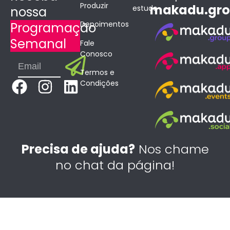
Produzir
makadu.gr
estudo
nossa
Depoimentos
Programação
Semanal
Fale
Conosco
Submit
Email
Termos e
F
I
L
Condições
a
n
i
c
s
n
e
t
k
b
a
e
Precisa de ajuda?
Nos chame
o
g
d
no chat da página!
o
r
i
k
a
n
m