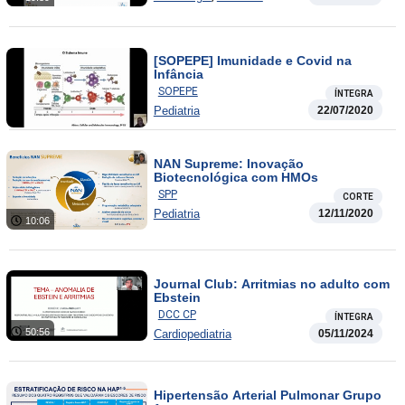
[SOPEPE] Imunidade e Covid na
Infância
SOPEPE
ÍNTEGRA
Pediatria
22/07/2020
NAN Supreme: Inovação
Biotecnológica com HMOs
SPP
CORTE
Pediatria
12/11/2020
10:06
Journal Club: Arritmias no adulto com
Ebstein
DCC CP
ÍNTEGRA
50:56
Cardiopediatria
05/11/2024
Hipertensão Arterial Pulmonar Grupo