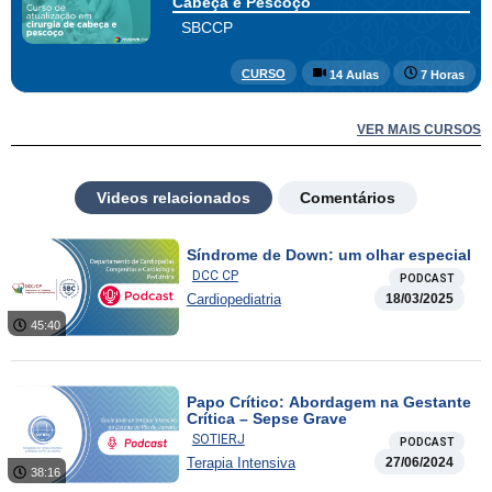
Cabeça e Pescoço
SBCCP
CURSO
14 Aulas
7 Horas
VER MAIS CURSOS
Videos relacionados
Comentários
Síndrome de Down: um olhar especial
DCC CP
PODCAST
Cardiopediatria
18/03/2025
45:40
Papo Crítico: Abordagem na Gestante
Crítica – Sepse Grave
SOTIERJ
PODCAST
Terapia Intensiva
27/06/2024
38:16