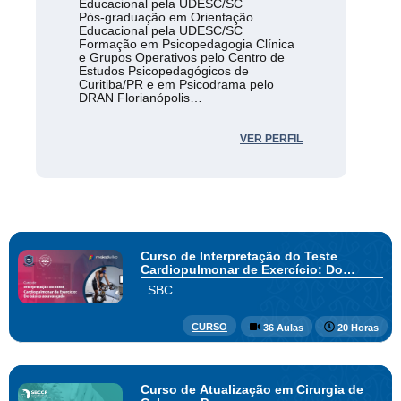
Educacional pela UDESC/SC
Pós-graduação em Orientação
Educacional pela UDESC/SC
Formação em Psicopedagogia Clínica
e Grupos Operativos pelo Centro de
Estudos Psicopedagógicos de
Curitiba/PR e em Psicodrama pelo
DRAN Florianópolis
Membro titular da Associação
Brasileira de Psicopedagogia e
supervisora
VER PERFIL
Curso de Interpretação do Teste
Cardiopulmonar de Exercício: Do
básico ao avançado
SBC
CURSO
36 Aulas
20 Horas
Curso de Atualização em Cirurgia de