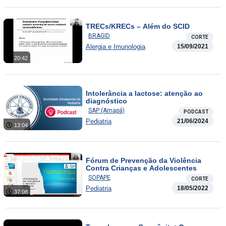
TRECs/KRECs – Além do SCID
BRAGID
CORTE
Alergia e Imunologia
15/09/2021
20:42
Intolerância a lactose: atenção ao
diagnóstico
SAP (Amapá)
PODCAST
Pediatria
21/06/2024
13:04
Fórum de Prevenção da Violência
Contra Crianças e Adolescentes
SOPAPE
CORTE
Pediatria
18/05/2022
37:08