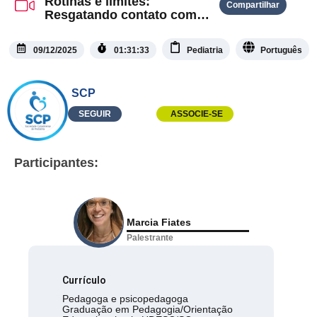
Rotinas e limites:
Compartilhar
Resgatando contato com
as necessidades da
criança
09/12/2025
01:31:33
Pediatria
Português
SCP
SEGUIR
ASSOCIE-SE
Participantes:
Marcia Fiates
Palestrante
Currículo
Pedagoga e psicopedagoga
Graduação em Pedagogia/Orientação