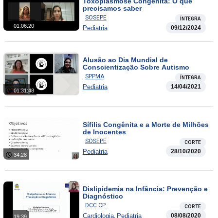
Toxoplasmose Congênita: O que
precisamos saber
SOSEPE
ÍNTEGRA
01:06:20
Pediatria
09/12/2024
Alusão ao Dia Mundial de
Conscientização Sobre Autismo
SPPMA
ÍNTEGRA
Pediatria
14/04/2021
01:31:48
Sífilis Congênita e a Morte de Milhões
de Inocentes
SOSEPE
CORTE
Pediatria
28/10/2020
34:28
Dislipidemia na Infância: Prevenção e
Diagnóstico
DCC CP
CORTE
,
Cardiologia
Pediatria
08/08/2020
19:39