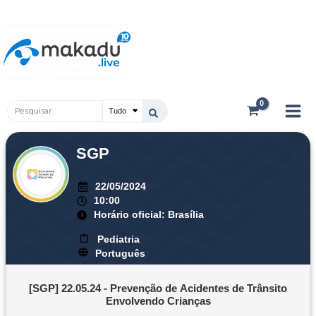
Ir
Main
para
Men
o
conteúdo
Pesquisar
...
SGP
22/05/2024
10:00
Horário oficial: Brasília
Pediatria
Português
[SGP] 22.05.24 - Prevenção de Acidentes de Trânsito
Envolvendo Crianças