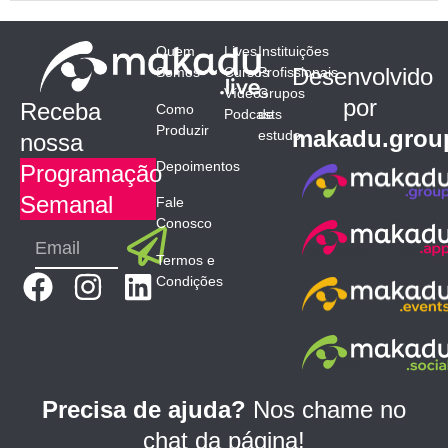
Quem
Lives
Instituições
Desenvolvido
Somos
Cursos
Profissionais
Vídeos
Grupos
por
Receba
Como
Podcasts
de
Produzir
makadu.grou
estudo
nossa
Depoimentos
Programação
Semanal
Fale
Conosco
Submit
Email
Termos e
F
I
L
Condições
a
n
i
c
s
n
e
t
k
b
a
e
Precisa de ajuda?
Nos chame no
o
g
d
chat da página!