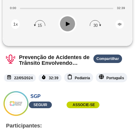
0:00
32:39
Play
1x
15
30
Prevenção de Acidentes de
Compartilhar
Trânsito Envolvendo
Crianças
22/05/2024
32:39
Pediatria
Português
SGP
SEGUIR
ASSOCIE-SE
Participantes: