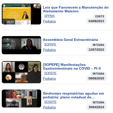
Leis que Favorecem a Manutenção do
Aleitamento Materno
SPPMA
CORTE
Pediatria
04/08/2023
29:37
Assembleia Geral Extraordinária
SOPAPE
ÍNTEGRA
Pediatria
12/07/2022
[SOPEPE] Manifestações
Gastrointestinais na COVID – Pt II
SOPEPE
ÍNTEGRA
Pediatria
08/06/2020
Síndromes respiratórias agudas em
pediatria: plano estadual de
enfrentamento, diagnóstico baseado
SOSEPE
ÍNTEGRA
em sintomas e manejo da SRAG
01:26:01
Pediatria
30/04/2024