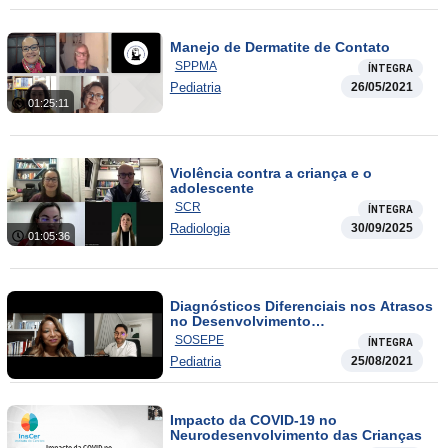
Manejo de Dermatite de Contato
SPPMA
ÍNTEGRA
Pediatria
26/05/2021
01:25:11
Violência contra a criança e o
adolescente
SCR
ÍNTEGRA
Radiologia
30/09/2025
01:05:36
Diagnósticos Diferenciais nos Atrasos
no Desenvolvimento
Neuropsicomotor na Infância
SOSEPE
ÍNTEGRA
Pediatria
25/08/2021
Impacto da COVID-19 no
Neurodesenvolvimento das Crianças