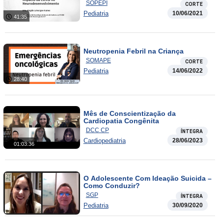
SOPEPI
CORTE
Pediatria
10/06/2021
41:35
Neutropenia Febril na Criança
SOMAPE
CORTE
Pediatria
14/06/2022
28:40
Mês de Conscientização da
Cardiopatia Congênita
DCC CP
ÍNTEGRA
Cardiopediatria
28/06/2023
01:03:36
O Adolescente Com Ideação Suicida –
Como Conduzir?
SGP
ÍNTEGRA
Pediatria
30/09/2020