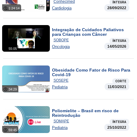
Canal Arterial
Conhecimed
ÍNTEGRA
Cardiologia
28/09/2022
1:24:14
Integração de Cuidados Paliativos
para Crianças com Câncer
SOBOPE
ÍNTEGRA
Oncologia
14/05/2026
55:05
Obesidade Como Fator de Risco Para
Covid-19
SOSEPE
CORTE
Pediatria
11/03/2021
34:29
Poliomielite – Brasil em risco de
Reintrodução
SOMAPE
ÍNTEGRA
Pediatria
25/10/2022
59:45