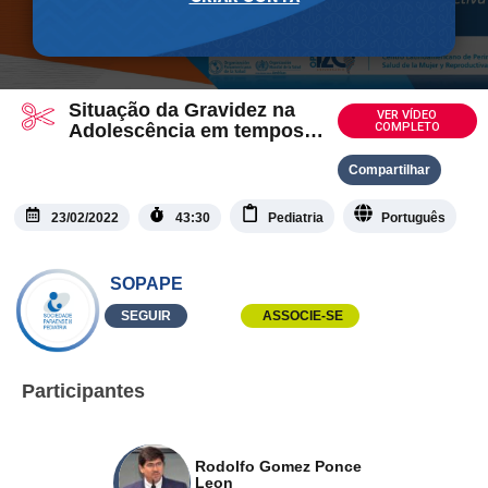
Situação da Gravidez na
VER VÍDEO
Adolescência em tempos
COMPLETO
de Pandemia
Compartilhar
23/02/2022
43:30
Pediatria
Português
SOPAPE
SEGUIR
ASSOCIE-SE
Participantes
Rodolfo Gomez Ponce
Leon