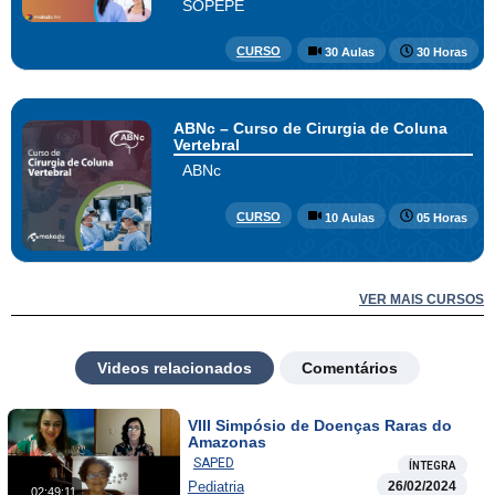
SOPEPE
CURSO
30 Aulas
30 Horas
ABNc – Curso de Cirurgia de Coluna
Vertebral
ABNc
CURSO
10 Aulas
05 Horas
VER MAIS CURSOS
Videos relacionados
Comentários
VIII Simpósio de Doenças Raras do
Amazonas
SAPED
ÍNTEGRA
Pediatria
26/02/2024
02:49:11