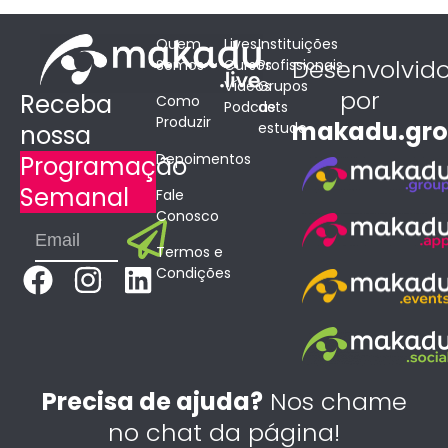
Quem
Lives
Instituições
Desenvolvid
Somos
Cursos
Profissionais
Vídeos
Grupos
por
Receba
Como
Podcasts
de
Produzir
makadu.gr
estudo
nossa
Depoimentos
Programação
Semanal
Fale
Conosco
Submit
Email
Termos e
F
I
L
Condições
a
n
i
c
s
n
e
t
k
b
a
e
Precisa de ajuda?
Nos chame
o
g
d
no chat da página!