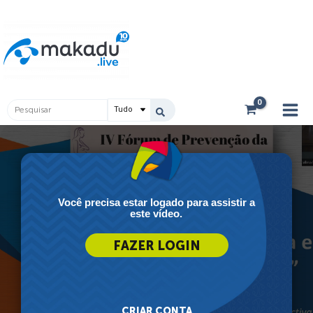
Ir
Main
para
Men
o
conteúdo
Pesquisar
...
Você precisa estar logado para assistir a
este vídeo.