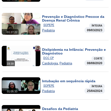
Prevenção e Diagnóstico Precoce da
Doença Renal Crônica
SOPEPE
ÍNTEGRA
Pediatria
09/03/2023
01:27:22
Dislipidemia na Infância: Prevenção e
Diagnóstico
DCC CP
CORTE
,
Cardiologia
Pediatria
08/08/2020
19:39
Intubação em sequência rápida
SOPEPE
ÍNTEGRA
Pediatria
25/04/2024
01:05:33
Desafios da Pediatria