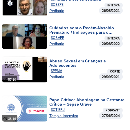
SOESPE
ÍNTEGRA
Pediatria
26/08/2021
Cuidados com o Recém-Nascido
Prematuro / Indicações para o
Palivizumabe
SOBAPE
ÍNTEGRA
Pediatria
20/08/2022
Abuso Sexual em Crianças e
Adolescentes
SPPMA
CORTE
Pediatria
29/09/2021
57:10
Papo Crítico: Abordagem na Gestante
Crítica – Sepse Grave
SOTIERJ
PODCAST
Terapia Intensiva
27/06/2024
38:16