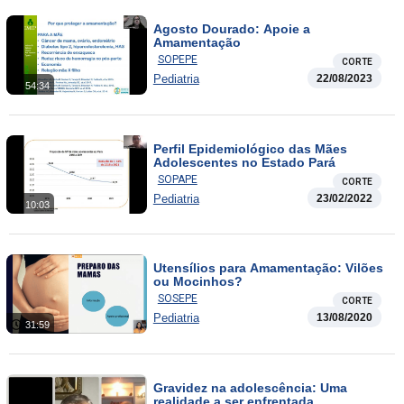
Agosto Dourado: Apoie a
Amamentação
SOPEPE
CORTE
Pediatria
22/08/2023
54:34
Perfil Epidemiológico das Mães
Adolescentes no Estado Pará
SOPAPE
CORTE
Pediatria
23/02/2022
10:03
Utensílios para Amamentação: Vilões
ou Mocinhos?
SOSEPE
CORTE
Pediatria
13/08/2020
31:59
Gravidez na adolescência: Uma
realidade a ser enfrentada