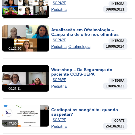
SOPAPE
ÍNTEGRA
Pediatria
09/09/2021
Atualização em Oftalmologia –
Campanha de olho nos olhinhos
SOPAPE
ÍNTEGRA
,
Pediatria
Oftalmologia
18/09/2024
01:21:20
Workshop – Da Segurança do
paciente CCBS-UEPA
SOPAPE
ÍNTEGRA
Pediatria
19/09/2023
00:23:11
Cardiopatias congênita: quando
suspeitar?
SOSEPE
CORTE
47:00
Pediatria
26/10/2023