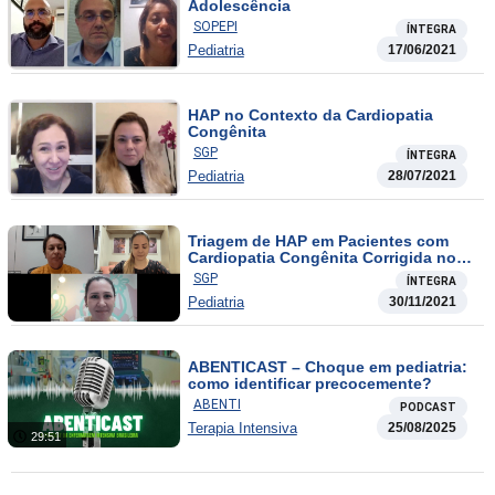
Adolescência
SOPEPI
ÍNTEGRA
Pediatria
17/06/2021
HAP no Contexto da Cardiopatia
Congênita
SGP
ÍNTEGRA
Pediatria
28/07/2021
Triagem de HAP em Pacientes com
Cardiopatia Congênita Corrigida no
Pós-cirurgico
SGP
ÍNTEGRA
Pediatria
30/11/2021
ABENTICAST – Choque em pediatria:
como identificar precocemente?
ABENTI
PODCAST
Terapia Intensiva
25/08/2025
29:51