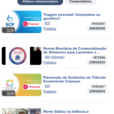
Videos relacionados
Comentários
Triagem neonatal: bioquimica ou
genética?
SCP
PODCAST
Pediatria
29/04/2026
11:39
Norma Brasileira de Comercialização
de Alimentos para Lactentes e
Crianças de Primeira Infância, Bicos,
SAP (Alagoas)
ÍNTEGRA
Chupetas e Mamadeiras
Pediatria
23/05/2022
Prevenção de Acidentes de Trânsito
Envolvendo Crianças
SGP
PODCAST
Pediatria
22/05/2024
32:39
Morte Súbita na Infância e