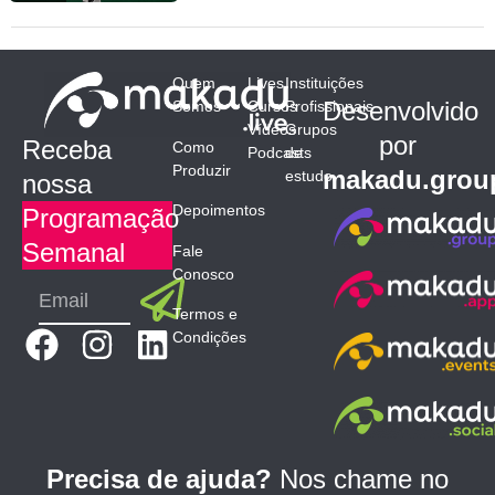
Quem
Lives
Instituições
Desenvolvido
Somos
Cursos
Profissionais
Vídeos
Grupos
por
Receba
Como
Podcasts
de
Produzir
makadu.grou
estudo
nossa
Depoimentos
Programação
Semanal
Fale
Conosco
Submit
Email
Termos e
F
I
L
Condições
a
n
i
c
s
n
e
t
k
b
a
e
Precisa de ajuda?
Nos chame no