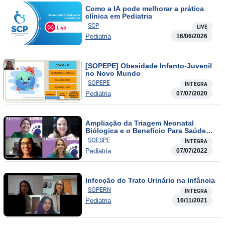
Como a IA pode melhorar a prática
clínica em Pediatria
SCP
LIVE
Pediatria
16/06/2026
[SOPEPE] Obesidade Infanto-Juvenil
no Novo Mundo
SOPEPE
ÍNTEGRA
Pediatria
07/07/2020
Ampliação da Triagem Neonatal
Biólogica e o Benefício Para Saúde
dos Recém Nascidos.
SOESPE
ÍNTEGRA
Pediatria
07/07/2022
Infecção do Trato Urinário na Infância
SOPERN
ÍNTEGRA
Pediatria
16/11/2021