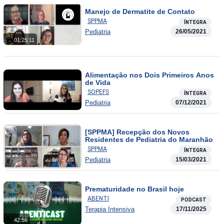
Manejo de Dermatite de Contato
SPPMA
ÍNTEGRA
Pediatria
26/05/2021
01:25:11
Alimentação nos Dois Primeiros Anos
de Vida
SOPEFS
ÍNTEGRA
Pediatria
07/12/2021
[SPPMA] Recepção dos Novos
Residentes de Pediatria do Maranhão
SPPMA
ÍNTEGRA
Pediatria
15/03/2021
Prematuridade no Brasil hoje
ABENTI
PODCAST
Terapia Intensiva
17/11/2025
42:56