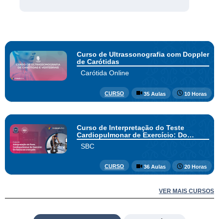
Tem experiência na área de
Medicina, com ênfase em
Medicina, do Adolescente,
atuando principalmente nos
seguintes temas: saúde,
educação, meio ambiente,
currículo e doença.
Curso de Ultrassonografia com Doppler
de Carótidas
Carótida Online
CURSO
35 Aulas
10 Horas
Curso de Interpretação do Teste
Cardiopulmonar de Exercício: Do
básico ao avançado
SBC
CURSO
36 Aulas
20 Horas
VER MAIS CURSOS