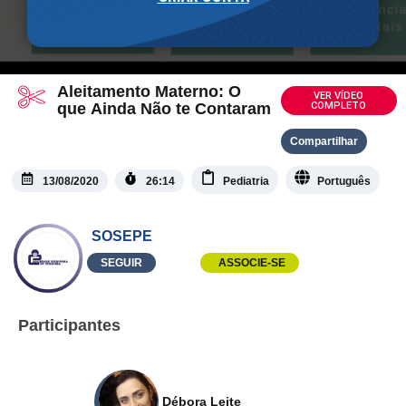
Aleitamento Materno: O
VER VÍDEO
que Ainda Não te Contaram
COMPLETO
Compartilhar
13/08/2020
26:14
Pediatria
Português
SOSEPE
SEGUIR
ASSOCIE-SE
Participantes
Débora Leite