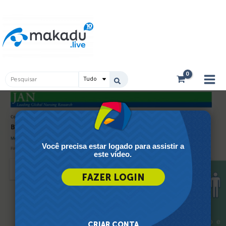
Ir
Main
para
Men
o
conteúdo
Pesquisar
...
Você precisa estar logado para assistir a
este vídeo.