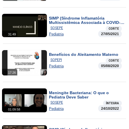
SIMP (Síndrome Inflamatória
Multissistêmica Associada à COVID-
19): Manejo Clínico
SOSEPE
CORTE
Pediatria
27/05/2021
31:49
Benefícios do Aleitamento Materno
SOPEPI
CORTE
Pediatria
05/08/2020
17:26
Meningite Bacteriana: O que o
Pediatra Deve Saber
SOSEPE
ÍNTEGRA
Pediatria
24/10/2022
01:09:58