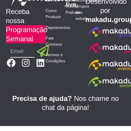
Desenvolvido
Vídeos
Grupos
por
Receba
Como
Podcasts
de
Produzir
makadu.grou
estudo
nossa
Depoimentos
Programação
Semanal
Fale
Conosco
Submit
Email
Termos e
F
I
L
Condições
a
n
i
c
s
n
e
t
k
b
a
e
Precisa de ajuda?
Nos chame no
o
g
d
chat da página!
o
r
i
k
a
n