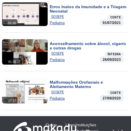
Erros Inatos da Imunidade e a Triagem
Neonatal
SOSEPE
CORTE
Pediatria
01/07/2021
51:35
Aconselhamento sobre álcool, cigarro
e outras drogas
SOSEPE
ÍNTEGRA
Pediatria
26/09/2023
01:35:37
Malformações Orofaciais e
Aleitamento Materno
SOSEPE
CORTE
Pediatria
27/08/2020
17:17
Quem
Lives
Instituições
Somos
Cursos
Profissionais