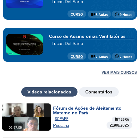
Lucas Del Sarto
CURSO
8 Aulas
9 Horas
Curso de Assincronias Ventilatórias
Lucas Del Sarto
CURSO
7 Aulas
7 Horas
VER MAIS CURSOS
Videos relacionados
Comentários
Fórum de Ações de Aleitamento
Materno no Pará
SOPAPE
ÍNTEGRA
Pediatria
21/08/2025
02:57:09