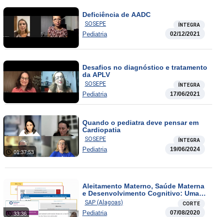
Deficiência de AADC
SOSEPE
ÍNTEGRA
Pediatria
02/12/2021
Desafios no diagnóstico e tratamento
da APLV
SOSEPE
ÍNTEGRA
Pediatria
17/06/2021
Quando o pediatra deve pensar em
Cardiopatia
SOSEPE
ÍNTEGRA
Pediatria
19/06/2024
01:37:53
Aleitamento Materno, Saúde Materna
e Desenvolvimento Cognitivo: Uma
Relação Positiva
SAP (Alagoas)
CORTE
Pediatria
07/08/2020
33:36