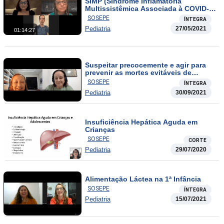
SIMP (Síndrome Inflamatória
Multissistêmica Associada à COVID-
19)
SOSEPE
ÍNTEGRA
Pediatria
27/05/2021
01:14:27
Suspeitar precocemente e agir para
prevenir as mortes evitáveis de
crianças e adolescentes com câncer:
SOSEPE
ÍNTEGRA
a importância do Pediatra
Pediatria
30/09/2021
Insuficiência Hepática Aguda em
Crianças
SOSEPE
CORTE
Pediatria
29/07/2020
Alimentação Láctea na 1ª Infância
SOSEPE
ÍNTEGRA
Pediatria
15/07/2021