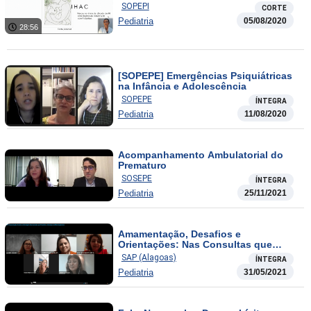
SOPEPI
CORTE
Pediatria
05/08/2020
28:56
[SOPEPE] Emergências Psiquiátricas
na Infância e Adolescência
SOPEPE
ÍNTEGRA
Pediatria
11/08/2020
Acompanhamento Ambulatorial do
Prematuro
SOSEPE
ÍNTEGRA
Pediatria
25/11/2021
Amamentação, Desafios e
Orientações: Nas Consultas que
Precedem a Introdução da
SAP (Alagoas)
ÍNTEGRA
Alimentação Complementar
Pediatria
31/05/2021