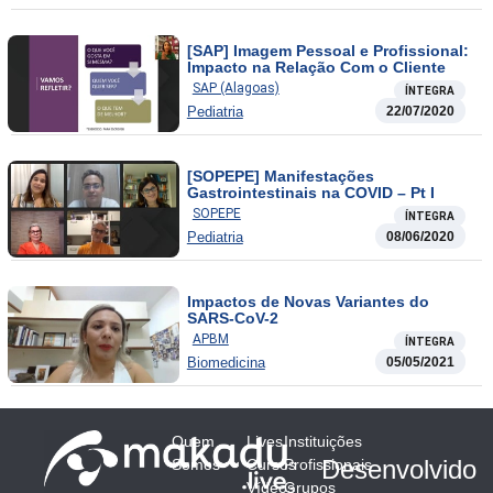
[SAP] Imagem Pessoal e Profissional:
Impacto na Relação Com o Cliente
SAP (Alagoas)
ÍNTEGRA
Pediatria
22/07/2020
[SOPEPE] Manifestações
Gastrointestinais na COVID – Pt I
SOPEPE
ÍNTEGRA
Pediatria
08/06/2020
Impactos de Novas Variantes do
SARS-CoV-2
APBM
ÍNTEGRA
Biomedicina
05/05/2021
Quem
Lives
Instituições
Desenvolvido
Somos
Cursos
Profissionais
Vídeos
Grupos