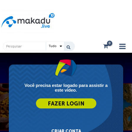
Ir
Main
para
Men
o
conteúdo
Pesquisar
...
Você precisa estar logado para assistir a
este vídeo.