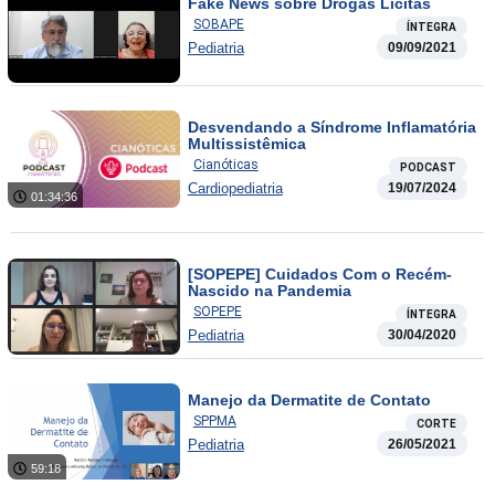
Fake News sobre Drogas Lícitas
SOBAPE
ÍNTEGRA
Pediatria
09/09/2021
Desvendando a Síndrome Inflamatória
Multissistêmica
Cianóticas
PODCAST
Cardiopediatria
19/07/2024
01:34:36
[SOPEPE] Cuidados Com o Recém-
Nascido na Pandemia
SOPEPE
ÍNTEGRA
Pediatria
30/04/2020
Manejo da Dermatite de Contato
SPPMA
CORTE
Pediatria
26/05/2021
59:18