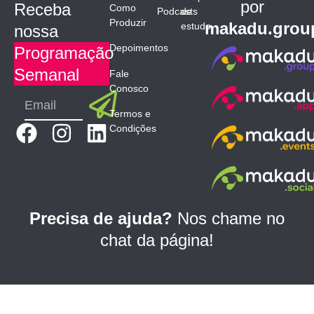
por
Receba
Como
Podcasts
de
Produzir
makadu.grou
estudo
nossa
Depoimentos
Programação
Semanal
Fale
Conosco
Submit
Email
Termos e
F
I
L
Condições
a
n
i
c
s
n
e
t
k
b
a
e
Precisa de ajuda?
Nos chame no
o
g
d
chat da página!
o
r
i
k
a
n
m