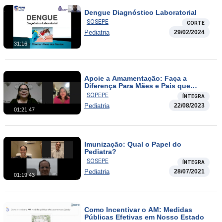
Dengue Diagnóstico Laboratorial
SOSEPE
CORTE
Pediatria
29/02/2024
31:16
Apoie a Amamentação: Faça a
Diferença Para Mães e Pais que
Trabalham
SOPEPE
ÍNTEGRA
Pediatria
22/08/2023
01:21:47
Imunização: Qual o Papel do
Pediatra?
SOSEPE
ÍNTEGRA
Pediatria
28/07/2021
01:19:43
Como Incentivar o AM: Medidas
Públicas Efetivas em Nosso Estado