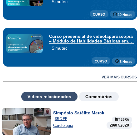
Simutec
CURSO
10 Horas
Curso presencial de videolaparoscopia
– Módulo de Habilidades Básicas em
Videolaparoscopia
Simutec
CURSO
8 Horas
VER MAIS CURSOS
Videos relacionados
Comentários
Simpósio Satélite Merck
SBC PE
ÍNTEGRA
Cardiologia
29/07/2020