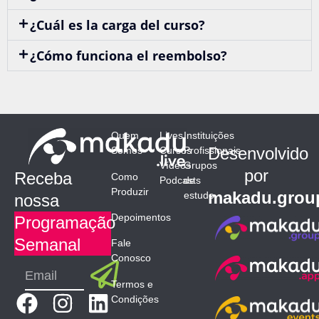
¿Cuál es la carga del curso?
¿Cómo funciona el reembolso?
Quem
Lives
Instituições
Desenvolvido
Somos
Cursos
Profissionais
Vídeos
Grupos
por
Receba
Como
Podcasts
de
Produzir
makadu.grou
estudo
nossa
Depoimentos
Programação
Semanal
Fale
Conosco
Submit
Email
Termos e
F
I
L
Condições