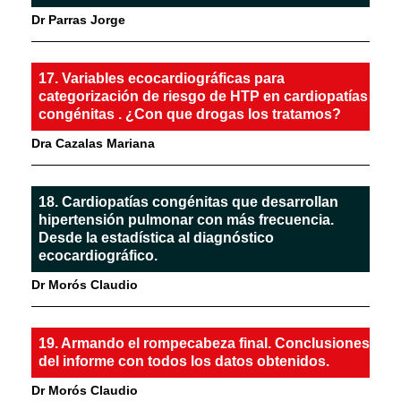
Dr Parras Jorge
17. Variables ecocardiográficas para
categorización de riesgo de HTP en cardiopatías
congénitas . ¿Con que drogas los tratamos?
Dra Cazalas Mariana
18. Cardiopatías congénitas que desarrollan
hipertensión pulmonar con más frecuencia.
Desde la estadística al diagnóstico
ecocardiográfico.
Dr Morós Claudio
19. Armando el rompecabeza final. Conclusiones
del informe con todos los datos obtenidos.
Dr Morós Claudio