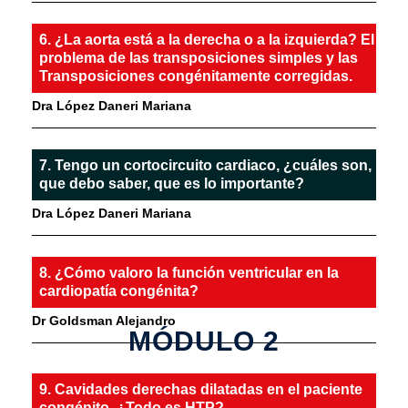
6. ¿La aorta está a la derecha o a la izquierda? El
problema de las transposiciones simples y las
Transposiciones congénitamente corregidas.
Dra López Daneri Mariana
7. Tengo un cortocircuito cardiaco, ¿cuáles son,
que debo saber, que es lo importante?
Dra López Daneri Mariana
8. ¿Cómo valoro la función ventricular en la
cardiopatía congénita?
Dr Goldsman Alejandro
MÓDULO 2
9. Cavidades derechas dilatadas en el paciente
congénito, ¿Todo es HTP?