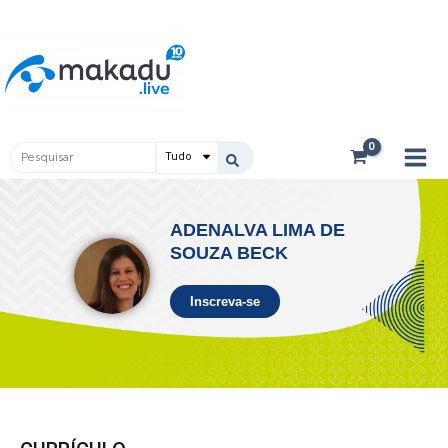
Ir
Main
para
Men
o
conteúdo
Pesquisar
...
ADENALVA LIMA DE
SOUZA BECK
Inscreva-se