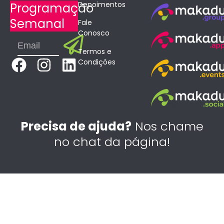
Depoimentos
Programação
Semanal
Fale
Conosco
Submit
Email
Termos e
F
I
L
Condições
a
n
i
c
s
n
e
t
k
b
a
e
Precisa de ajuda?
Nos chame
o
g
d
no chat da página!
o
r
i
k
a
n
m