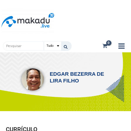
Ir
Main
para
Men
o
conteúdo
Pesquisar
...
EDGAR BEZERRA DE
LIRA FILHO
CURRÍCULO