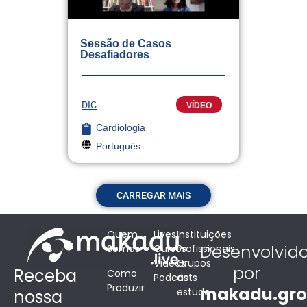
Sessão de Casos
Desafiadores
DIC
VÍDEO
Cardiologia
Português
CARREGAR MAIS
Quem
Lives
Instituições
Desenvolvid
Somos
Cursos
Profissionais
Vídeos
Grupos
por
Receba
Como
Podcasts
de
Produzir
makadu.gr
estudo
nossa