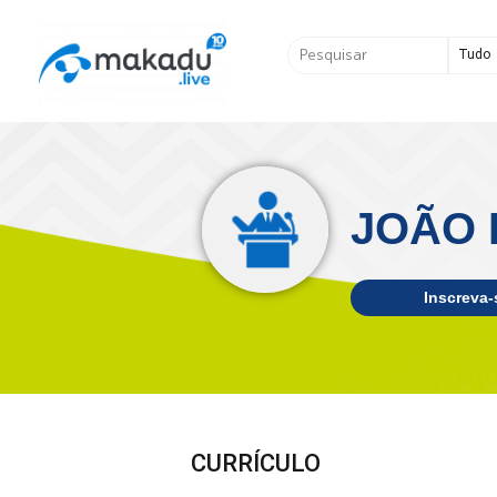
Ir
para
Pesquisar
o
...
conteúdo
JOÃO 
Inscreva-
CURRÍCULO