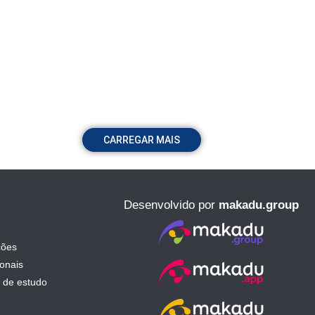
CARREGAR MAIS
Desenvolvido por
makadu.group
ções
ionais
 de estudo