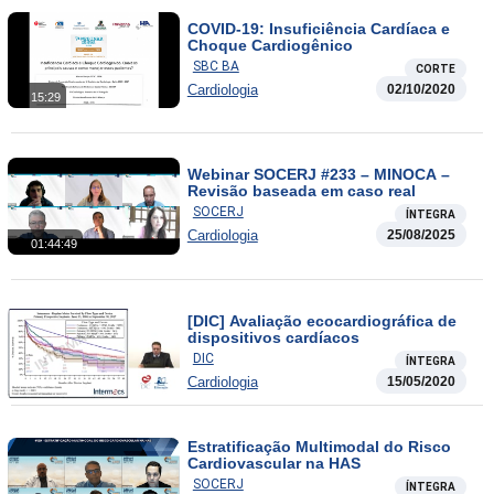
COVID-19: Insuficiência Cardíaca e
Choque Cardiogênico
SBC BA
CORTE
Cardiologia
02/10/2020
15:29
Webinar SOCERJ #233 – MINOCA –
Revisão baseada em caso real
SOCERJ
ÍNTEGRA
Cardiologia
25/08/2025
01:44:49
[DIC] Avaliação ecocardiográfica de
dispositivos cardíacos
DIC
ÍNTEGRA
Cardiologia
15/05/2020
Estratificação Multimodal do Risco
Cardiovascular na HAS
SOCERJ
ÍNTEGRA