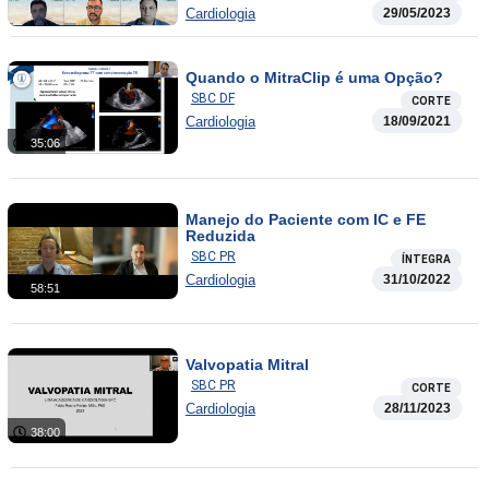
Cardiologia
29/05/2023
Quando o MitraClip é uma Opção?
SBC DF
CORTE
Cardiologia
18/09/2021
35:06
Manejo do Paciente com IC e FE
Reduzida
SBC PR
ÍNTEGRA
Cardiologia
31/10/2022
58:51
Valvopatia Mitral
SBC PR
CORTE
Cardiologia
28/11/2023
38:00