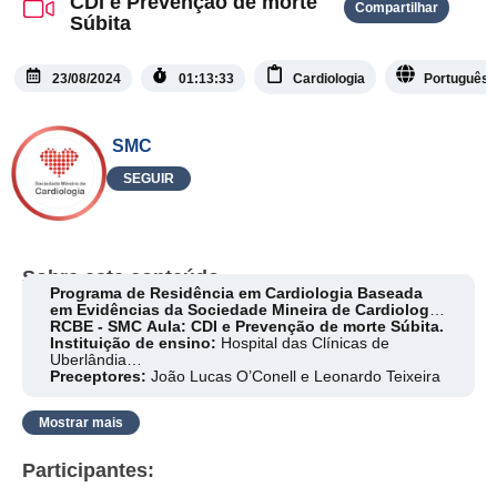
CDI e Prevenção de morte
Compartilhar
Súbita
23/08/2024
01:13:33
Cardiologia
Português
SMC
SEGUIR
Sobre este conteúdo
Programa de Residência em Cardiologia Baseada
em Evidências da Sociedade Mineira de Cardiologia
RCBE - SMC Aula: CDI e Prevenção de morte Súbita.
Instituição de ensino:
Hospital das Clínicas de
Uberlândia
Preceptores:
João Lucas O’Conell e Leonardo Teixeira
Residente:
Raffael Gomes Tomaz
Mostrar mais
Participantes: