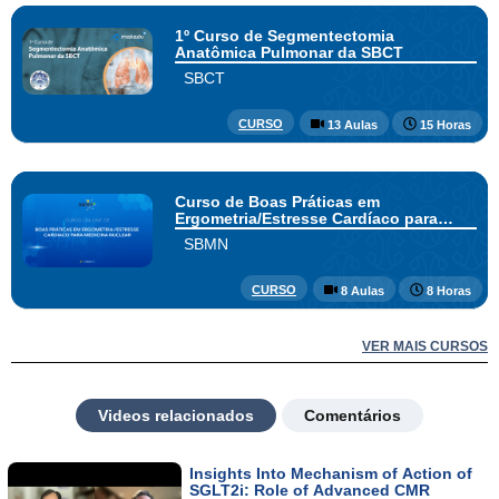
1º Curso de Segmentectomia
Anatômica Pulmonar da SBCT
SBCT
CURSO
13 Aulas
15 Horas
Curso de Boas Práticas em
Ergometria/Estresse Cardíaco para
Medicina Nuclear
SBMN
CURSO
8 Aulas
8 Horas
VER MAIS CURSOS
Videos relacionados
Comentários
Insights Into Mechanism of Action of
SGLT2i: Role of Advanced CMR