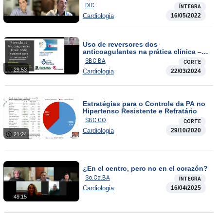
DIC
ÍNTEGRA
Cardiologia
16/05/2022
Uso de reversores dos
anticoagulantes na prática clínica –
Corte
SBC BA
CORTE
29:53
Cardiologia
22/03/2024
Estratégias para o Controle da PA no
Hipertenso Resistente e Refratário
SBC GO
CORTE
Cardiologia
29/10/2020
21:24
¿En el centro, pero no en el corazón?
So.Ca.BA
ÍNTEGRA
Cardiologia
16/04/2025
49:15