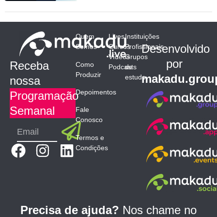
Quem
Lives
Instituições
Desenvolvido
Somos
Cursos
Profissionais
Vídeos
Grupos
por
Receba
Como
Podcasts
de
Produzir
makadu.grou
estudo
nossa
Depoimentos
Programação
Semanal
Fale
Conosco
Submit
Email
Termos e
F
I
L
Condições
a
n
i
c
s
n
e
t
k
b
a
e
Precisa de ajuda?
Nos chame no