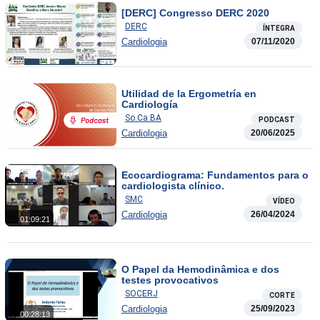
[DERC] Congresso DERC 2020
DERC
ÍNTEGRA
Cardiologia
07/11/2020
Utilidad de la Ergometría en
Cardiología
So.Ca.BA
PODCAST
Cardiologia
20/06/2025
Ecocardiograma: Fundamentos para o
cardiologista clínico.
SMC
VÍDEO
Cardiologia
26/04/2024
01:09:21
O Papel da Hemodinâmica e dos
testes provocativos
SOCERJ
CORTE
Cardiologia
25/09/2023
00:28:13