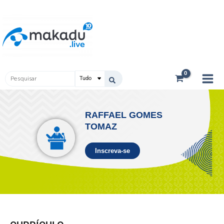
Ir
Main
para
Men
o
conteúdo
Pesquisar
...
RAFFAEL GOMES
TOMAZ
Inscreva-se