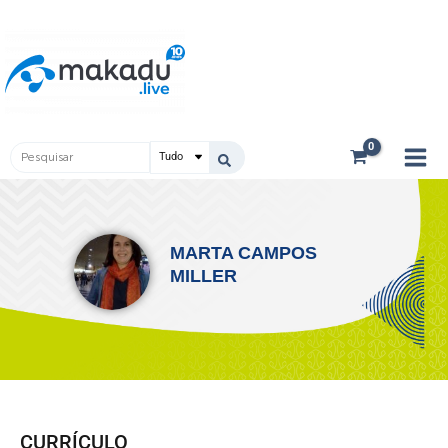
Ir
Main
para
Men
o
conteúdo
Pesquisar
...
MARTA CAMPOS
MILLER
CURRÍCULO