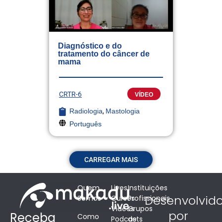
Diagnóstico e do
tratamento do câncer de
mama
CRTR-6
VÍDEO
Radiologia
,
Mastologia
Português
CARREGAR MAIS
Quem
Lives
Instituições
Desenvolvid
Somos
Cursos
Profissionais
Vídeos
Grupos
por
Receba
Como
Podcasts
de