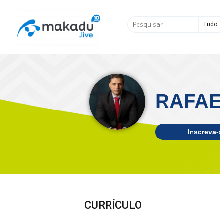
Ir
para
Pesquisar
o
...
conteúdo
RAFAE
Inscreva-
CURRÍCULO