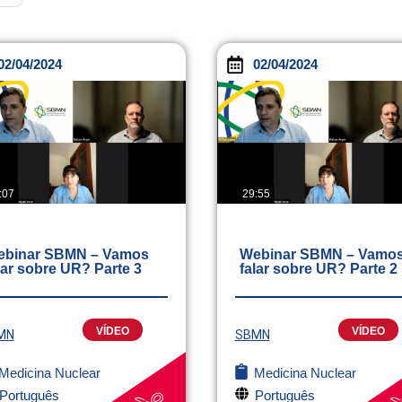
02/04/2024
02/04/2024
:07
29:55
binar SBMN – Vamos
Webinar SBMN – Vamo
lar sobre UR? Parte 3
falar sobre UR? Parte 2
VÍDEO
VÍDEO
MN
SBMN
Medicina Nuclear
Medicina Nuclear
Português
Português