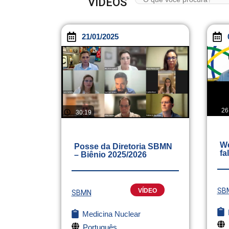
VÍDEOS
21/01/2025
26
30:19
We
Posse da Diretoria SBMN
fa
– Biênio 2025/2026
SB
VÍDEO
SBMN
Medicina Nuclear
Português