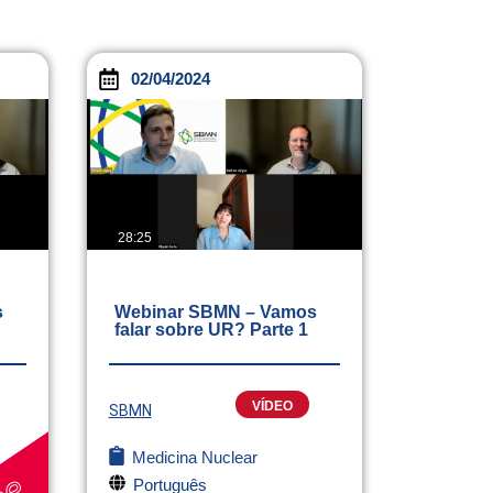
02/04/2024
28:25
s
Webinar SBMN – Vamos
falar sobre UR? Parte 1
VÍDEO
SBMN
Medicina Nuclear
Português