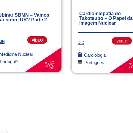
Cardiomiopatia do
binar SBMN – Vamos
Takotsubo – O Papel da
lar sobre UR? Parte 2
Imagem Nuclear
VÍDEO
MN
VÍDEO
DIC
Medicina Nuclear
Cardiologia
Português
Português