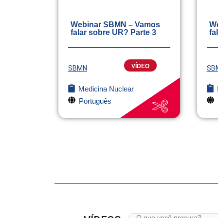
Webinar SBMN – Vamos
We
falar sobre UR? Parte 3
fa
VÍDEO
SBMN
SB
Medicina Nuclear
Português