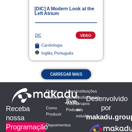
[DIC] A Modern Look at the
Left Atrium
DIC
VÍDEO
Cardiologia
Inglês
,
Português
CARREGAR MAIS
Quem
Lives
Instituições
Desenvolvido
Somos
Cursos
Profissionais
Vídeos
Grupos
por
Receba
Como
Podcasts
de
Produzir
makadu.grou
estudo
nossa
Depoimentos
Programação