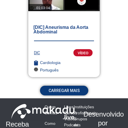
01:03:04
[DIC] Aneurisma da Aorta
Abdominal
DIC
VÍDEO
Cardiologia
Português
CARREGAR MAIS
Quem
Lives
Instituições
Desenvolvido
Somos
Cursos
Profissionais
Vídeos
Grupos
por
Receba
Como
Podcasts
de