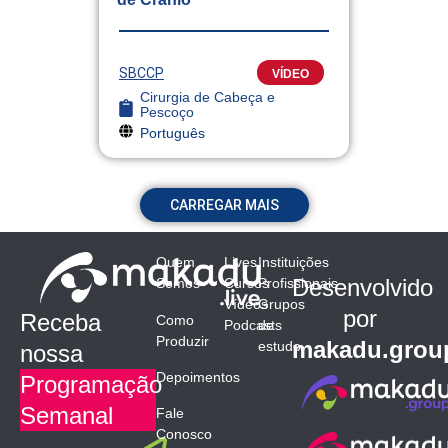
SBCCP
VÍDEO
Cirurgia de Cabeça e
Pescoço
Português
CARREGAR MAIS
Quem
Lives
Instituições
Desenvolvido
Somos
Cursos
Profissionais
Vídeos
Grupos
por
Receba
Como
Podcasts
de
Produzir
makadu.grou
estudo
nossa
Depoimentos
Programação
Semanal
Fale
Conosco