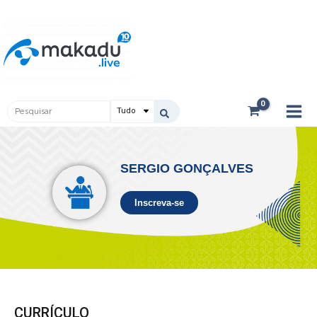
Ir
Main
para
Men
o
conteúdo
Pesquisar
...
SERGIO GONÇALVES
Inscreva-se
CURRÍCULO