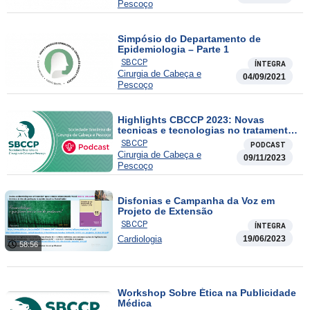
Pescoço
Simpósio do Departamento de
Epidemiologia – Parte 1
SBCCP
ÍNTEGRA
Cirurgia de Cabeça e
04/09/2021
Pescoço
Highlights CBCCP 2023: Novas
tecnicas e tecnologias no tratamento
das doenças da tireoide
SBCCP
PODCAST
Cirurgia de Cabeça e
09/11/2023
Pescoço
Disfonias e Campanha da Voz em
Projeto de Extensão
SBCCP
ÍNTEGRA
Cardiologia
19/06/2023
58:56
Workshop Sobre Ética na Publicidade
Médica