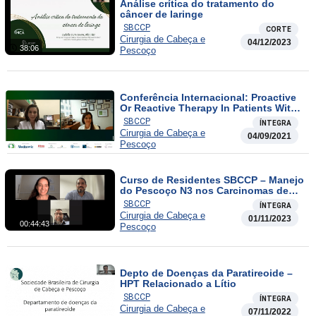
Análise crítica do tratamento do
câncer de laringe
SBCCP
CORTE
Cirurgia de Cabeça e
04/12/2023
38:06
Pescoço
Conferência Internacional: Proactive
Or Reactive Therapy In Patients With
Head And Neck Cancer In
SBCCP
ÍNTEGRA
Radiotherapy: Which Is More
Cirurgia de Cabeça e
04/09/2021
Effective?
Pescoço
Curso de Residentes SBCCP – Manejo
do Pescoço N3 nos Carcinomas de
Cabeça e Pescoço
SBCCP
ÍNTEGRA
Cirurgia de Cabeça e
01/11/2023
00:44:43
Pescoço
Depto de Doenças da Paratireoide –
HPT Relacionado a Lítio
SBCCP
ÍNTEGRA
Cirurgia de Cabeça e
07/11/2022