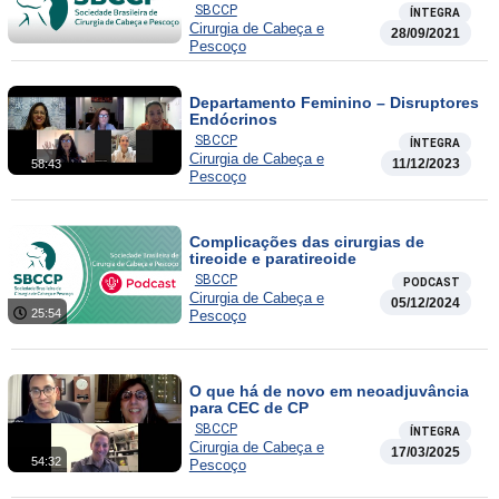
SBCCP
ÍNTEGRA
Cirurgia de Cabeça e
28/09/2021
Pescoço
Departamento Feminino – Disruptores
Endócrinos
SBCCP
ÍNTEGRA
Cirurgia de Cabeça e
11/12/2023
58:43
Pescoço
Complicações das cirurgias de
tireoide e paratireoide
SBCCP
PODCAST
Cirurgia de Cabeça e
05/12/2024
25:54
Pescoço
O que há de novo em neoadjuvância
para CEC de CP
SBCCP
ÍNTEGRA
Cirurgia de Cabeça e
17/03/2025
54:32
Pescoço