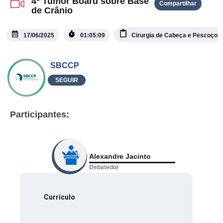
4º Tumor Board sobre Base
Compartilhar
de Crânio
17/06/2025
01:05:09
Cirurgia de Cabeça e Pescoço
SBCCP
SEGUIR
Participantes:
Alexandre Jacinto
Debatedor
Currículo