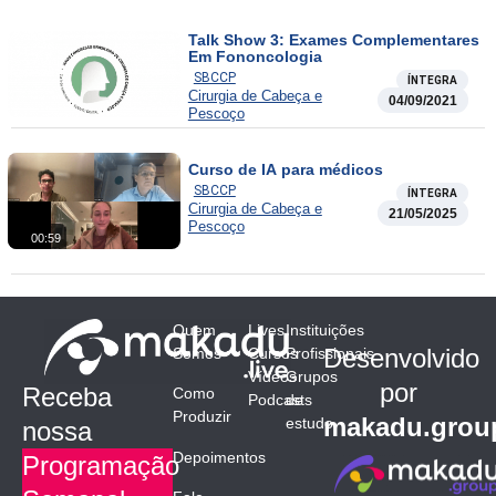
Talk Show 3: Exames Complementares
Em Fononcologia
SBCCP
ÍNTEGRA
Cirurgia de Cabeça e
04/09/2021
Pescoço
Curso de IA para médicos
SBCCP
ÍNTEGRA
Cirurgia de Cabeça e
21/05/2025
Pescoço
00:59
Quem
Lives
Instituições
Desenvolvido
Somos
Cursos
Profissionais
Vídeos
Grupos
por
Receba
Como
Podcasts
de
Produzir
makadu.grou
estudo
nossa
Depoimentos
Programação