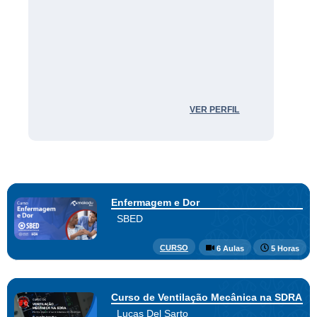
VER PERFIL
Enfermagem e Dor
SBED
CURSO
6 Aulas
5 Horas
Curso de Ventilação Mecânica na SDRA
Lucas Del Sarto