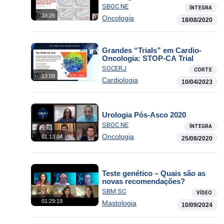
SBOC NE
ÍNTEGRA
38:26
Oncologia
18/08/2020
Grandes “Trials” em Cardio-
Oncologia: STOP-CA Trial
SOCERJ
CORTE
19:09
Cardiologia
10/04/2023
Urologia Pós-Asco 2020
SBOC NE
ÍNTEGRA
Oncologia
01:13:04
25/08/2020
Teste genético – Quais são as
novas recomendações?
SBM SC
VÍDEO
01:29:19
Mastologia
10/09/2024