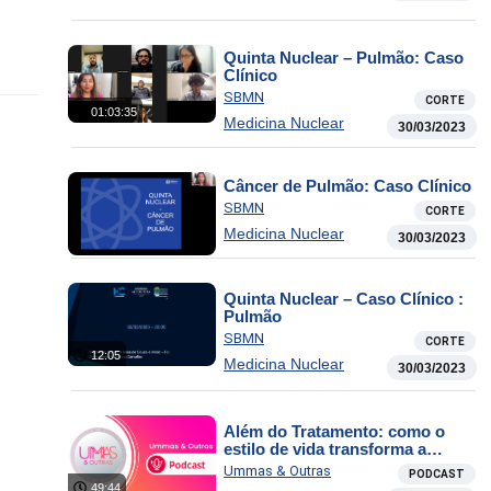
Quinta Nuclear – Pulmão: Caso
Clínico
SBMN
CORTE
01:03:35
Medicina Nuclear
30/03/2023
Câncer de Pulmão: Caso Clínico
SBMN
CORTE
Medicina Nuclear
30/03/2023
Quinta Nuclear – Caso Clínico :
Pulmão
SBMN
CORTE
12:05
Medicina Nuclear
30/03/2023
Além do Tratamento: como o
estilo de vida transforma a
jornada
Ummas & Outras
PODCAST
49:44