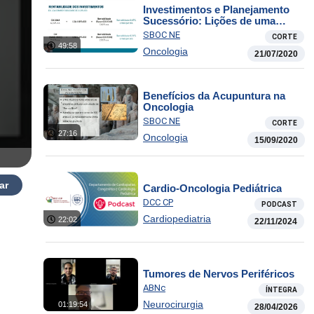
Investimentos e Planejamento
Sucessório: Lições de uma
Pandemia
SBOC NE
CORTE
49:58
Oncologia
21/07/2020
Benefícios da Acupuntura na
Oncologia
SBOC NE
CORTE
27:16
Oncologia
15/09/2020
ar
Cardio-Oncologia Pediátrica
DCC CP
PODCAST
Cardiopediatria
22:02
22/11/2024
Tumores de Nervos Periféricos
ABNc
ÍNTEGRA
Neurocirurgia
01:19:54
28/04/2026