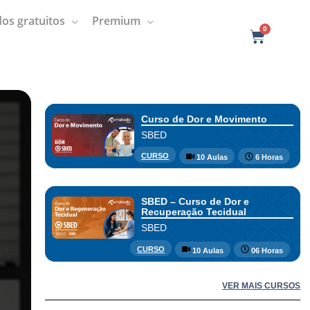
os gratuitos
Premium
0
C
a
r
t
Curso de Dor e Movimento
SBED
CURSO
10 Aulas
6 Horas
SBED – Curso de Dor e
Recuperação Tecidual
SBED
CURSO
10 Aulas
06 Horas
VER MAIS CURSOS