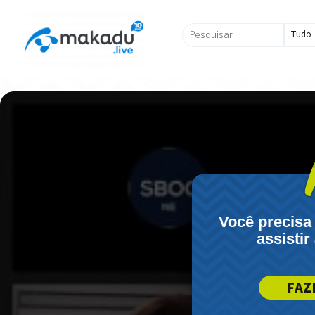
Ir
para
Pesquisar
o
...
conteúdo
Você precisa
assistir