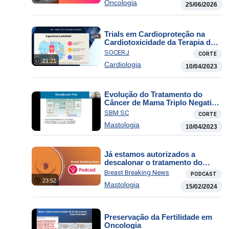
Oncologia
25/06/2026
Trials em Cardioproteção na
Cardiotoxicidade da Terapia do
Câncer
SOCERJ
CORTE
21:21
Cardiologia
10/04/2023
Evolução do Tratamento do
Câncer de Mama Triplo Negativo
de Alto Risco
SBM SC
CORTE
Mastologia
10/04/2023
Já estamos autorizados a
descalonar o tratamento do
Carcinoma Ductal in Situ? E
Breast Breaking News
PODCAST
abandonar o uso dos
23:52
Mastologia
Antracíclicos?
15/02/2024
Preservação da Fertilidade em
Oncologia