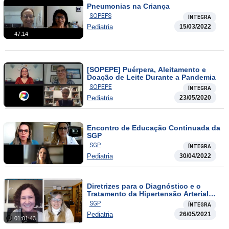
Pneumonias na Criança
SOPEFS
ÍNTEGRA
Pediatria
15/03/2022
47:14
[SOPEPE] Puérpera, Aleitamento e
Doação de Leite Durante a Pandemia
SOPEPE
ÍNTEGRA
Pediatria
23/05/2020
Encontro de Educação Continuada da
SGP
SGP
ÍNTEGRA
Pediatria
30/04/2022
Diretrizes para o Diagnóstico e o
Tratamento da Hipertensão Arterial
Pulmonar
SGP
ÍNTEGRA
Pediatria
26/05/2021
01:01:43