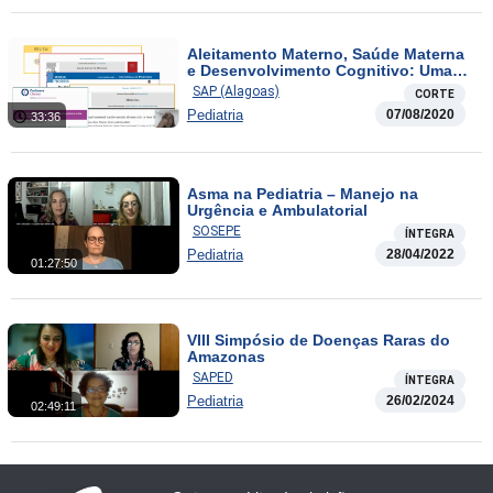
Aleitamento Materno, Saúde Materna
e Desenvolvimento Cognitivo: Uma
Relação Positiva
SAP (Alagoas)
CORTE
Pediatria
07/08/2020
33:36
Asma na Pediatria – Manejo na
Urgência e Ambulatorial
SOSEPE
ÍNTEGRA
Pediatria
28/04/2022
01:27:50
VIII Simpósio de Doenças Raras do
Amazonas
SAPED
ÍNTEGRA
Pediatria
26/02/2024
02:49:11