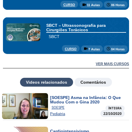
CURSO
11 Aulas
06 Horas
SBCT – Ultrassonografia para
Cirurgiões Torácicos
SBCT
CURSO
7 Aulas
04 Horas
VER MAIS CURSOS
Videos relacionados
Comentários
[SOESPE] Asma na Infância: O Que
Mudou Com o Gina 2020
SOESPE
ÍNTEGRA
Pediatria
22/10/2020
Cardiointensivismo