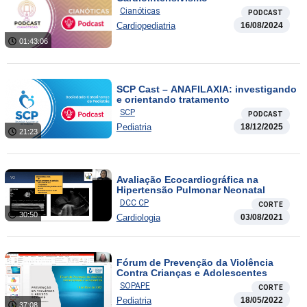
Cianóticas
PODCAST
Cardiopediatria
16/08/2024
01:43:06
SCP Cast – ANAFILAXIA: investigando
e orientando tratamento
SCP
PODCAST
Pediatria
18/12/2025
21:23
Avaliação Ecocardiográfica na
Hipertensão Pulmonar Neonatal
DCC CP
CORTE
30:50
Cardiologia
03/08/2021
Fórum de Prevenção da Violência
Contra Crianças e Adolescentes
SOPAPE
CORTE
Pediatria
18/05/2022
37:08