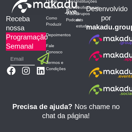
Quem
Lives
Instituições
Desenvolvido
Somos
Cursos
Profissionais
Vídeos
Grupos
por
Receba
Como
Podcasts
de
Produzir
makadu.grou
estudo
nossa
Depoimentos
Programação
Semanal
Fale
Conosco
Submit
Email
Termos e
F
I
L
Condições
a
n
i
c
s
n
e
t
k
b
a
e
Precisa de ajuda?
Nos chame no
o
g
d
chat da página!
o
r
i