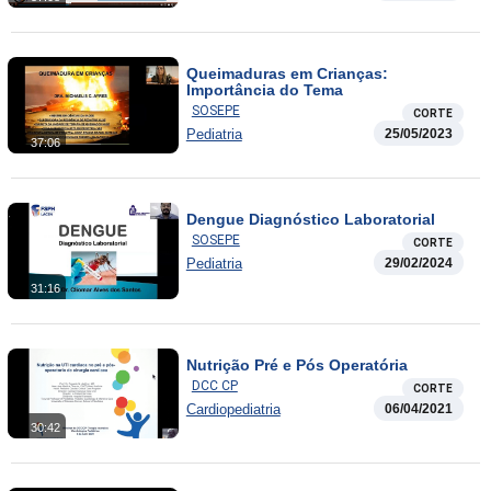
Queimaduras em Crianças:
Importância do Tema
SOSEPE
CORTE
Pediatria
25/05/2023
37:06
Dengue Diagnóstico Laboratorial
SOSEPE
CORTE
Pediatria
29/02/2024
31:16
Nutrição Pré e Pós Operatória
DCC CP
CORTE
Cardiopediatria
06/04/2021
30:42