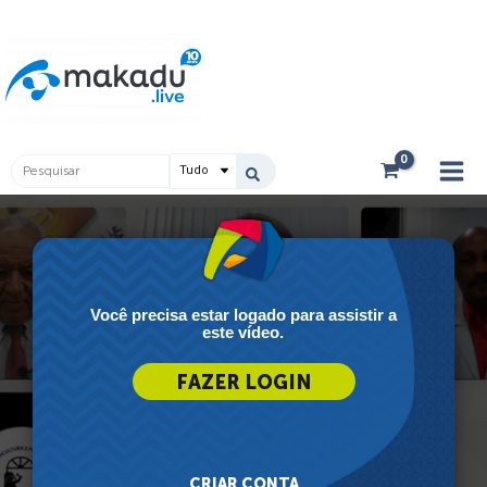
Ir
Main
para
Men
o
conteúdo
Pesquisar
...
Você precisa estar logado para assistir a
este vídeo.