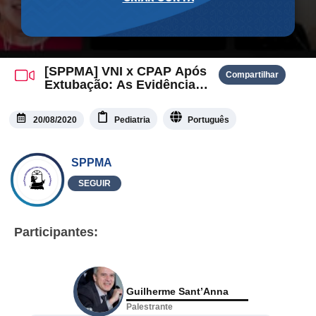
[SPPMA] VNI x CPAP Após
Compartilhar
Extubação: As Evidências
Sob o Holofote
20/08/2020
Pediatria
Português
SPPMA
SEGUIR
Participantes:
Guilherme Sant’Anna
Palestrante