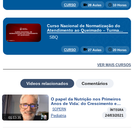
CURSO
28 Aulas
10 Horas
Curso Nacional de Normatização do
Atendimento ao Queimado – Turma
Sersim
SBQ
CURSO
27 Aulas
20 Horas
VER MAIS CURSOS
Videos relacionados
Comentários
O papel da Nutrição nos Primeiros
Anos de Vida: do Crescimento e
Desenvolvimento Adequados à
SOPERN
ÍNTEGRA
Prevenção de DCNTs
Pediatria
24/03/2021
01:13:35