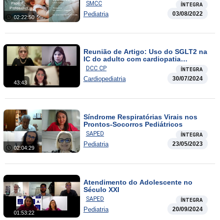
Profissional da Saúde
SMCC
ÍNTEGRA
Pediatria
03/08/2022
02:22:50
Reunião de Artigo: Uso do SGLT2 na
IC do adulto com cardiopatia
congênita
DCC CP
ÍNTEGRA
Cardiopediatria
30/07/2024
43:43
Síndrome Respiratórias Virais nos
Prontos-Socorros Pediátricos
SAPED
ÍNTEGRA
Pediatria
23/05/2023
02:04:29
Atendimento do Adolescente no
Século XXI
SAPED
ÍNTEGRA
Pediatria
20/09/2024
01:53:22