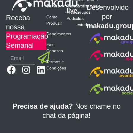
Desenvolvido
Somos
Cursos
Profissionais
Vídeos
Grupos
por
Receba
Como
Podcasts
de
Produzir
makadu.grou
estudo
nossa
Depoimentos
Programação
Semanal
Fale
Conosco
Submit
Email
Termos e
F
I
L
Condições
a
n
i
c
s
n
e
t
k
b
a
e
Precisa de ajuda?
Nos chame no
o
g
d
chat da página!
o
r
i
k
a
n