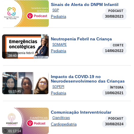
Sinais de Alerta do DNPM Infantil
SGP
PODCAST
Pediatria
30/08/2023
Neutropenia Febril na Criança
SOMAPE
CORTE
Pediatria
14/06/2022
28:40
Impacto da COVID-19 no
Neurodesenvolvimeno das Crianças
SOPEPI
ÍNTEGRA
01:15:45
Pediatria
10/06/2021
Comunicação Interventricular
Cianóticas
PODCAST
Cardiopediatria
30/08/2024
01:17:14