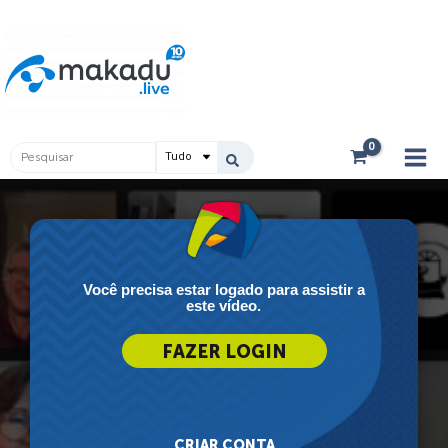
Ir
Main
para
Men
o
conteúdo
Pesquisar
...
Você precisa estar logado para assistir a
este vídeo.