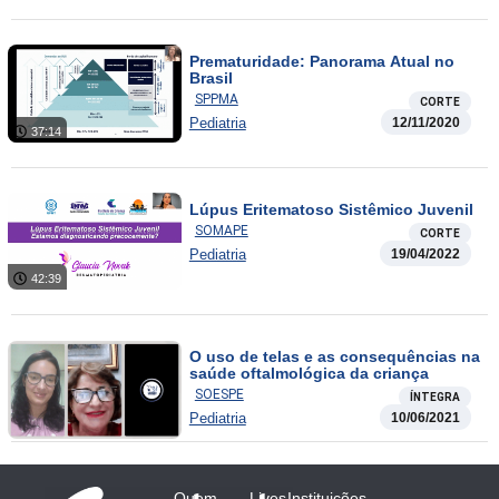
Prematuridade: Panorama Atual no
Brasil
SPPMA
CORTE
Pediatria
12/11/2020
37:14
Lúpus Eritematoso Sistêmico Juvenil
SOMAPE
CORTE
Pediatria
19/04/2022
42:39
O uso de telas e as consequências na
saúde oftalmológica da criança
SOESPE
ÍNTEGRA
Pediatria
10/06/2021
Quem
Lives
Instituições