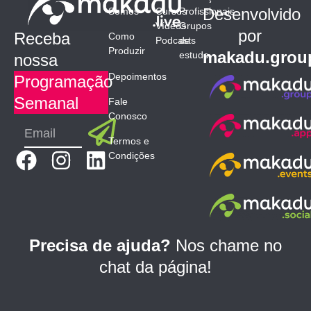
Desenvolvido
Somos
Cursos
Profissionais
Vídeos
Grupos
por
Receba
Como
Podcasts
de
Produzir
makadu.grou
estudo
nossa
Depoimentos
Programação
Semanal
Fale
Conosco
Submit
Email
Termos e
F
I
L
Condições
a
n
i
c
s
n
e
t
k
b
a
e
Precisa de ajuda?
Nos chame no
o
g
d
chat da página!
o
r
i
k
a
n