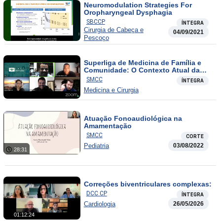
Neuromodulation Strategies For
Oropharyngeal Dysphagia
SBCCP
ÍNTEGRA
Cirurgia de Cabeça e
04/09/2021
Pescoço
Superliga de Medicina de Família e
Comunidade: O Contexto Atual da
Atenção Primária à Saúde no Brasil
SMCC
ÍNTEGRA
Medicina e Cirurgia
Atuação Fonoaudiológica na
Amamentação
SMCC
CORTE
Pediatria
03/08/2022
28:31
Correções biventriculares complexas:
DCC CP
ÍNTEGRA
Cardiologia
26/05/2026
01:12:24