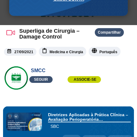
Superliga de Cirurgia –
Compartilhar
Damage Control
27/09/2021
Medicina e Cirurgia
Português
SMCC
SEGUIR
ASSOCIE-SE
Diretrizes Aplicadas à Prática Clínica –
Avaliação Perioperatória
Cardiovascular
SBC