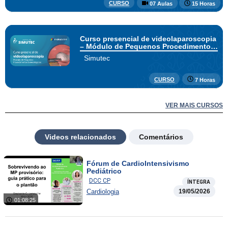
CURSO
07 Aulas
15 Horas
Curso presencial de videolaparoscopia
– Módulo de Pequenos Procedimentos
Ginecológicos
Simutec
CURSO
7 Horas
VER MAIS CURSOS
Videos relacionados
Comentários
Fórum de CardioIntensivismo
Pediátrico
DCC CP
ÍNTEGRA
Cardiologia
19/05/2026
01:08:25