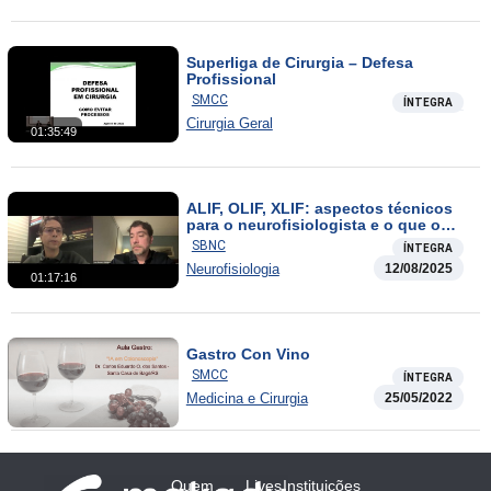
Superliga de Cirurgia – Defesa
Profissional
SMCC
ÍNTEGRA
Cirurgia Geral
01:35:49
ALIF, OLIF, XLIF: aspectos técnicos
para o neurofisiologista e o que o
cirurgião de coluna espera da MNIO
SBNC
ÍNTEGRA
Neurofisiologia
12/08/2025
01:17:16
Gastro Con Vino
SMCC
ÍNTEGRA
Medicina e Cirurgia
25/05/2022
Quem
Lives
Instituições