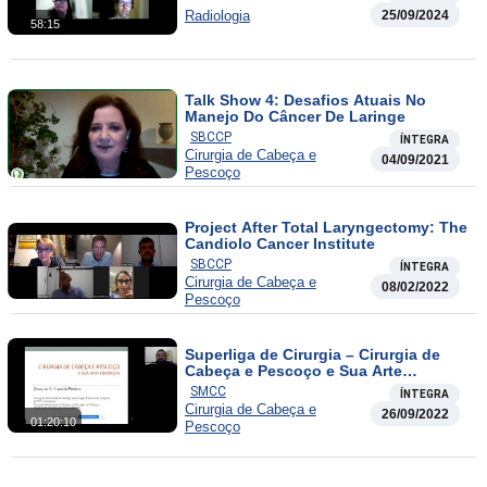
Radiologia
25/09/2024
58:15
Talk Show 4: Desafios Atuais No
Manejo Do Câncer De Laringe
SBCCP
ÍNTEGRA
Cirurgia de Cabeça e
04/09/2021
Pescoço
Project After Total Laryngectomy: The
Candiolo Cancer Institute
SBCCP
ÍNTEGRA
Cirurgia de Cabeça e
08/02/2022
Pescoço
Superliga de Cirurgia – Cirurgia de
Cabeça e Pescoço e Sua Arte
Cirúrgica
SMCC
ÍNTEGRA
Cirurgia de Cabeça e
26/09/2022
01:20:10
Pescoço