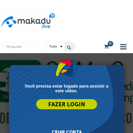
Ir
Main
para
Men
o
conteúdo
Pesquisar
...
Você precisa estar logado para assistir a
este vídeo.