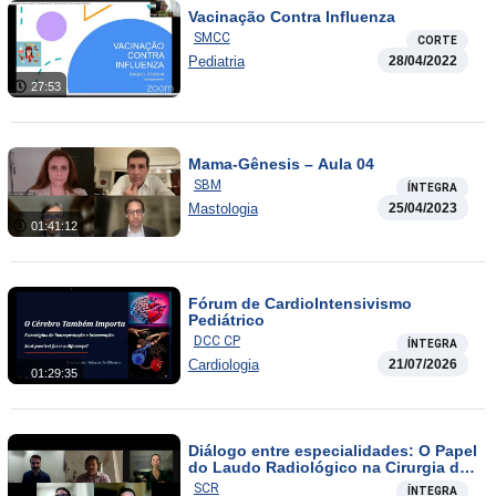
Vacinação Contra Influenza
SMCC
CORTE
Pediatria
28/04/2022
27:53
Mama-Gênesis – Aula 04
SBM
ÍNTEGRA
Mastologia
25/04/2023
01:41:12
Fórum de CardioIntensivismo
Pediátrico
DCC CP
ÍNTEGRA
Cardiologia
21/07/2026
01:29:35
Diálogo entre especialidades: O Papel
do Laudo Radiológico na Cirurgia de
Transplante Hepático
SCR
ÍNTEGRA