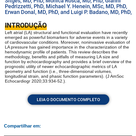
Sitges, MD, PhD, Monica Rosca, MD, PhD, Gianni
Pedrizzetti, PhD, Michael Y. Henein, MSc, MD, PhD,
Erwan Donal, MD, PhD, and Luigi P. Badano, MD, PhD,
INTRODUÇÃO
Left atrial (LA) structural and functional evaluation have recently
emerged as powerful biomarkers for adverse events in a variety
of cardiovascular conditions. Moreover, noninvasive evaluation of
LA pressure has gained importance in the characterization of the
hemodynamic profile of patients. This review describes the
methodology, benefits and pitfalls of measuring LA size and
function by echocardiography and provides a brief overview of the
prognostic utility of newer echocardiographic metrics of LA
geometry and function (i.e., three-dimensional volumes,
longitudinal strain, and phasic function parameters). (J AmSoc
Echocardiogr 2020;33:934-52.).
LEIA O DOCUMENTO COMPLETO
Compartilhar em: