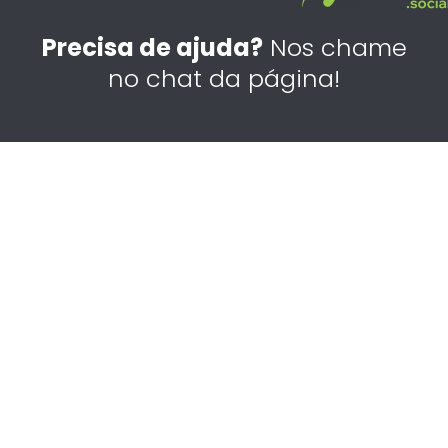
e
t
k
b
a
e
Precisa de ajuda?
Nos chame
o
g
d
no chat da página!
o
r
i
k
a
n
m