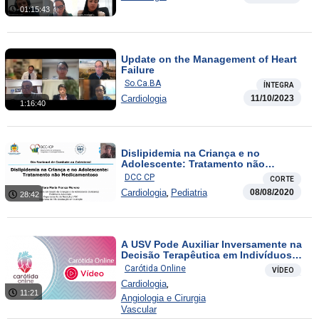
01:15:43
Update on the Management of Heart
Failure
So.Ca.BA
ÍNTEGRA
Cardiologia
11/10/2023
1:16:40
Dislipidemia na Criança e no
Adolescente: Tratamento não
Medicamentoso
DCC CP
CORTE
,
Cardiologia
Pediatria
08/08/2020
28:42
A USV Pode Auxiliar Inversamente na
Decisão Terapêutica em Indivíduos
Limítrofes?
Carótida Online
VÍDEO
,
Cardiologia
11:21
Angiologia e Cirurgia
Vascular