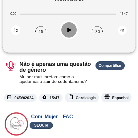
0:00
15:47
Play
1x
15
30
Não é apenas uma questão
Compartilhar
de gênero
Mulher multitarefas: como a
ajudamos a sair do sedentarismo?
04/09/2024
15:47
Cardiologia
Espanhol
Com. Mujer – FAC
SEGUIR