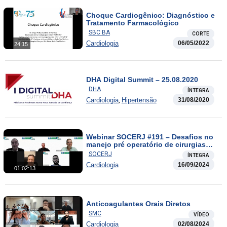
Choque Cardiogênico: Diagnóstico e
Tratamento Farmacológico
SBC BA
CORTE
Cardiologia
06/05/2022
24:15
DHA Digital Summit – 25.08.2020
DHA
ÍNTEGRA
,
Cardiologia
Hipertensão
31/08/2020
Webinar SOCERJ #191 – Desafios no
manejo pré operatório de cirurgias
não cardíacas
SOCERJ
ÍNTEGRA
Cardiologia
16/09/2024
01:02:13
Anticoagulantes Orais Diretos
SMC
VÍDEO
Cardiologia
02/08/2024