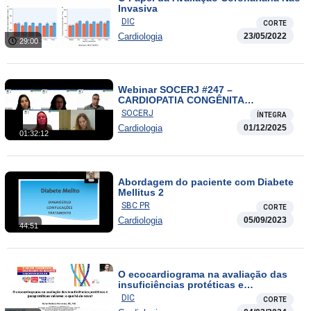
Invasiva
DIC
CORTE
Cardiologia
23/05/2022
29:00
Webinar SOCERJ #247 –
CARDIOPATIA CONGÊNITA
COMPLEXA: cuidados, desafios e
SOCERJ
ÍNTEGRA
perspectivas
Cardiologia
01/12/2025
01:32:12
Abordagem do paciente com Diabete
Mellitus 2
SBC PR
CORTE
Cardiologia
05/09/2023
44:51
O ecocardiograma na avaliação das
insuficiências protéticas e
paraprotéticas valvares: o que há de
DIC
CORTE
novo?