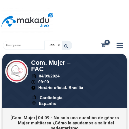
Ir
Main
para
Men
o
conteúdo
Pesquisar
...
Com. Mujer –
FAC
04/09/2024
09:00
Horário oficial: Brasília
Cardiologia
Espanhol
[Com. Mujer] 04.09 - No solo una cuestión de género
- Mujer multitarea ¿Cómo la ayudamos a salir del
sedentarismo