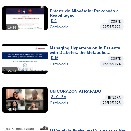
Enfarte do Miocárdio: Prevenção e
Reabilitação
DIC
CORTE
Cardiologia
20/05/2023
16:24
Managing Hypertension in Patients
with Diabetes, the Metabolic
Syndrome, and Obesity: Quick Hints
DHA
CORTE
Cardiologia
05/08/2024
23:48
UN CORAZÓN ATRAPADO
So.Ca.BA
ÍNTEGRA
Cardiologia
20/10/2025
45:36
O Papel da Avaliação Coronariana Não