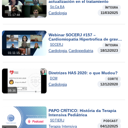
actualización en el tratamiento
So.Ca.BA
ÍNTEGRA
Cardiologia
11/03/2025
01:17:48
Webinar SOCERJ #157 –
Cardiomiopatia Hipertrofica de grave
apresentação em adolescente: Como
SOCERJ
ÍNTEGRA
conduzir?
,
Cardiologia
Cardiopediatria
18/12/2023
01:11:15
Diretrizes HAS 2020: o que Mudou?
DCM
CORTE
Cardiologia
12/12/2020
08:36
PAPO CRÍTICO: História da Terapia
Intensiva Pediátrica
SOTIERJ
PODCAST
Terapia Intensiva
04/12/2025