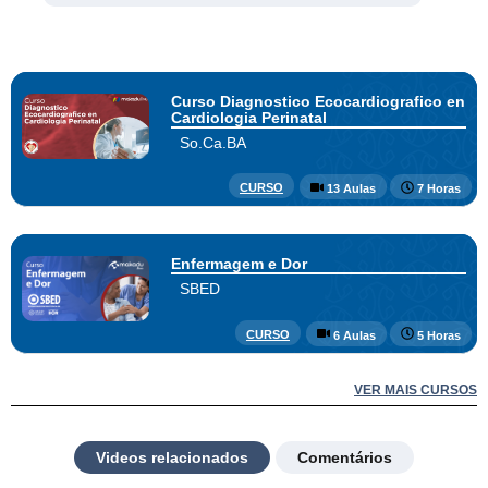
Curso Diagnostico Ecocardiografico en
Cardiologia Perinatal
So.Ca.BA
CURSO
13 Aulas
7 Horas
Enfermagem e Dor
SBED
CURSO
6 Aulas
5 Horas
VER MAIS CURSOS
Videos relacionados
Comentários