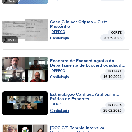
34:46
Caso Clínico: Criptas – Cleft
Miocárdio
DEPECO
CORTE
Cardiologia
20/05/2023
05:42
Encontro de Ecocardiografia do
Departamento de Ecocardiografia da
SOCERGS
DEPECO
ÍNTEGRA
Cardiologia
16/10/2021
Estimulação Cardíaca Artificial e a
Prática de Esportes
DERC
ÍNTEGRA
Cardiologia
28/02/2023
[DCC CP] Terapia Intensiva