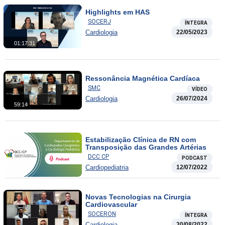
Highlights em HAS
SOCERJ
ÍNTEGRA
Cardiologia
22/05/2023
01:17:31
Ressonância Magnética Cardíaca
SMC
VÍDEO
Cardiologia
26/07/2024
59:14
Estabilização Clínica de RN com
Transposição das Grandes Artérias
DCC CP
PODCAST
Cardiopediatria
12/07/2022
Novas Tecnologias na Cirurgia
Cardiovascular
SOCERON
ÍNTEGRA
Cardiologia
30/08/2022