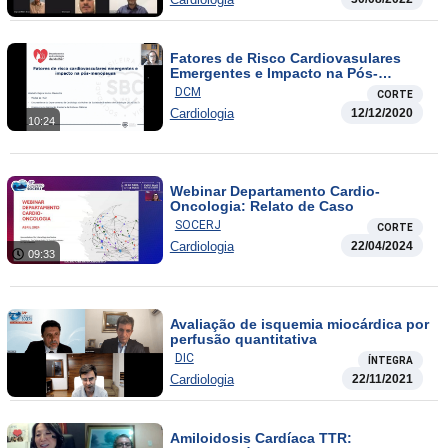
Fatores de Risco Cardiovasulares
Emergentes e Impacto na Pós-
Menopausa
DCM
CORTE
Cardiologia
12/12/2020
10:24
Webinar Departamento Cardio-
Oncologia: Relato de Caso
SOCERJ
CORTE
Cardiologia
22/04/2024
09:33
Avaliação de isquemia miocárdica por
perfusão quantitativa
DIC
ÍNTEGRA
Cardiologia
22/11/2021
Amiloidosis Cardíaca TTR: