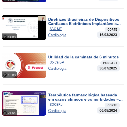
Diretrizes Brasileiras de Dispositivos
Cardíacos Eletrônicos Implantáveis
2023: O que muda?
SBC MT
CORTE
Cardiologia
16/03/2023
14:03
Utilidad de la caminata de 6 minutos
So.Ca.BA
PODCAST
Cardiologia
30/07/2025
16:03
Terapêutica farmacológica baseada
em casos clínicos e comorbidades –
Parte 2
SOCERJ
CORTE
Cardiologia
06/05/2024
21:54