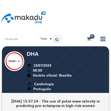
Ir
Main
para
Men
o
conteúdo
Pesquisar
...
DHA
15/07/2024
08:00
Horário oficial: Brasília
Cardiologia
Português
[DHA] 15.07.24 - The use of pulse wave velocity in
predicting pre-eclampsia in high-risk women