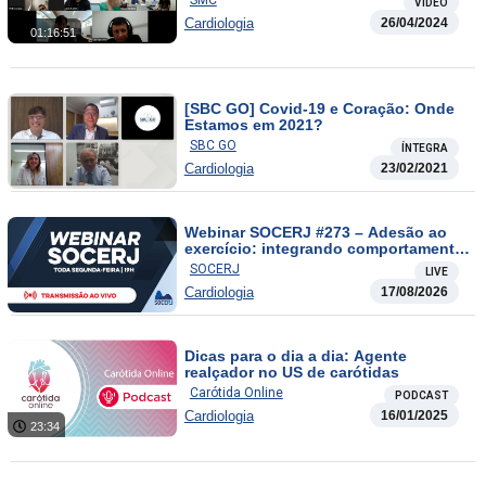
SMC
VÍDEO
Cardiologia
26/04/2024
01:16:51
[SBC GO] Covid-19 e Coração: Onde
Estamos em 2021?
SBC GO
ÍNTEGRA
Cardiologia
23/02/2021
Webinar SOCERJ #273 – Adesão ao
exercício: integrando comportamento,
telemedicina e Inteligência Artificial
SOCERJ
LIVE
Cardiologia
17/08/2026
Dicas para o dia a dia: Agente
realçador no US de carótidas
Carótida Online
PODCAST
Cardiologia
16/01/2025
23:34