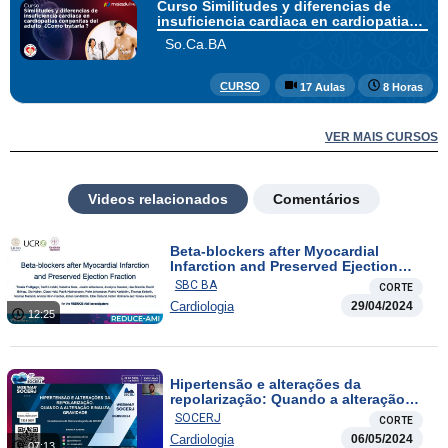
Curso Similitudes y diferencias de
insuficiencia cardiaca en cardiopatias
congenitas del adulto ¿Como tratarla?
So.Ca.BA
CURSO
17 Aulas
8 Horas
VER MAIS CURSOS
Videos relacionados
Comentários
Beta-blockers after Myocardial
Infarction and Preserved Ejection
Fraction
SBC BA
CORTE
Cardiologia
29/04/2024
12:25
Hipertensão e alterações da
repolarização: Quando a alteração
sinaliza gravidade
SOCERJ
CORTE
Cardiologia
06/05/2024
07:13