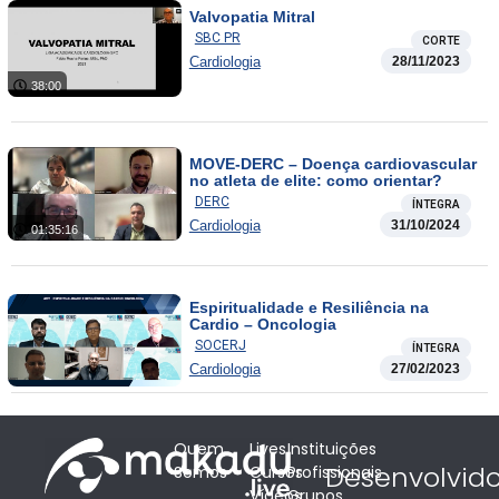
Valvopatia Mitral
SBC PR
CORTE
Cardiologia
28/11/2023
38:00
MOVE-DERC – Doença cardiovascular
no atleta de elite: como orientar?
DERC
ÍNTEGRA
Cardiologia
31/10/2024
01:35:16
Espiritualidade e Resiliência na
Cardio – Oncologia
SOCERJ
ÍNTEGRA
Cardiologia
27/02/2023
Quem
Lives
Instituições
Desenvolvid
Somos
Cursos
Profissionais
Vídeos
Grupos