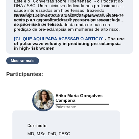
Este é o "Conversas sobre Hipertensão" - o Podcast do
DHA / SBC. Uma iniciativa dedicada aos profissionais de
saúde interessados em hipertensão, trazendo
conteúdos relevantes e atualizados para você. Junte-se
Neste episódio a doutora Erika Campana conversará
a nós para explorar os desafios e avanços no cuidado
sobre o artigo publicado na hypertension research que
ao paciente hipertenso.
discute o uso da velocidade da onda de pulso na
predição de pré-eclâmpsia em mulheres de alto risco.
[CLIQUE AQUI PARA ACESSAR O ARTIGO]
- The use
of pulse wave velocity in predicting pre-eclampsia
in high-risk women
Mostrar mais
Participantes:
Erika Maria Gonçalves
Campana
Palestrante
Currículo
MD, MSc, PhD, FESC