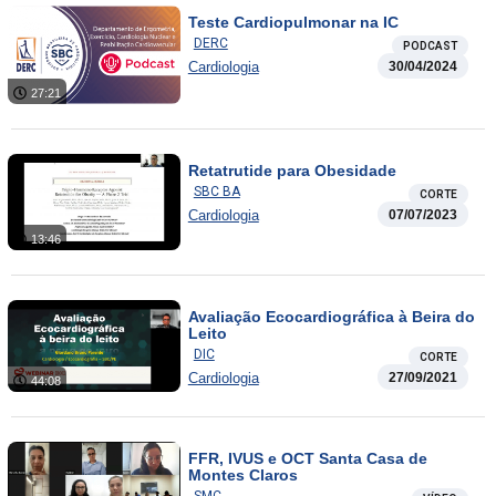
Teste Cardiopulmonar na IC
DERC
PODCAST
Cardiologia
30/04/2024
27:21
Retatrutide para Obesidade
SBC BA
CORTE
Cardiologia
07/07/2023
13:46
Avaliação Ecocardiográfica à Beira do
Leito
DIC
CORTE
Cardiologia
27/09/2021
44:08
FFR, IVUS e OCT Santa Casa de
Montes Claros