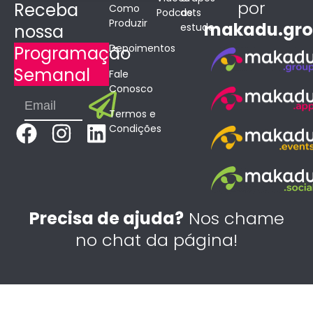
por
Receba
Como
Podcasts
de
Produzir
makadu.gr
estudo
nossa
Depoimentos
Programação
Semanal
Fale
Conosco
Submit
Email
Termos e
F
I
L
Condições
a
n
i
c
s
n
e
t
k
b
a
e
Precisa de ajuda?
Nos chame
o
g
d
no chat da página!
o
r
i
k
a
n
m