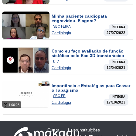
Minha paciente cardiopata
engravidou. E agora?
SBC FEIRA
ÍNTEGRA
Cardiologia
27/07/2022
Como eu faço avaliação de função
sistólica pelo Eco 3D transtorácico
DIC
ÍNTEGRA
Cardiologia
12/04/2021
Importância e Estratégias para Cessar
o Tabagismo
SBC PR
ÍNTEGRA
Cardiologia
17/10/2023
1:06:28
Quem
Lives
Instituições