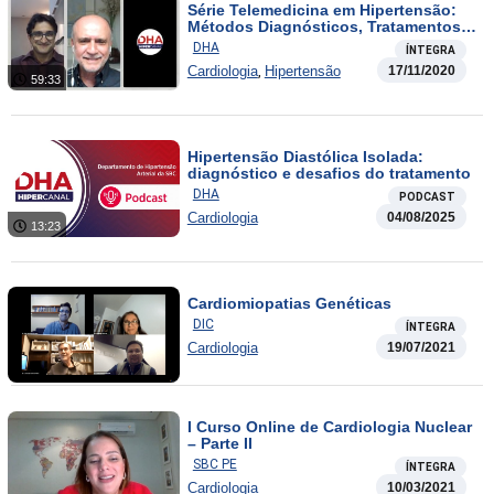
Série Telemedicina em Hipertensão:
Métodos Diagnósticos, Tratamentos,
Como Orientar e Prescrever?
DHA
ÍNTEGRA
,
Cardiologia
Hipertensão
17/11/2020
59:33
Hipertensão Diastólica Isolada:
diagnóstico e desafios do tratamento
DHA
PODCAST
Cardiologia
04/08/2025
13:23
Cardiomiopatias Genéticas
DIC
ÍNTEGRA
Cardiologia
19/07/2021
I Curso Online de Cardiologia Nuclear
– Parte II
SBC PE
ÍNTEGRA
Cardiologia
10/03/2021