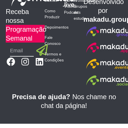
Desenvolvido
Somos
Cursos
Profissionais
Vídeos
Grupos
por
Receba
Como
Podcasts
de
Produzir
makadu.grou
estudo
nossa
Depoimentos
Programação
Semanal
Fale
Conosco
Submit
Email
Termos e
F
I
L
Condições
a
n
i
c
s
n
e
t
k
b
a
e
Precisa de ajuda?
Nos chame no
o
g
d
chat da página!
o
r
i
k
a
n