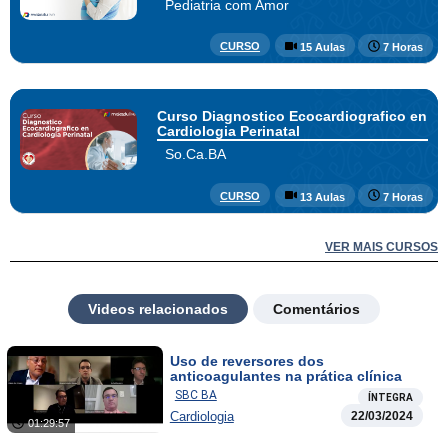
Pediatria com Amor
CURSO
15 Aulas
7 Horas
Curso Diagnostico Ecocardiografico en
Cardiologia Perinatal
So.Ca.BA
CURSO
13 Aulas
7 Horas
VER MAIS CURSOS
Videos relacionados
Comentários
Uso de reversores dos
anticoagulantes na prática clínica
SBC BA
ÍNTEGRA
Cardiologia
22/03/2024
01:29:57