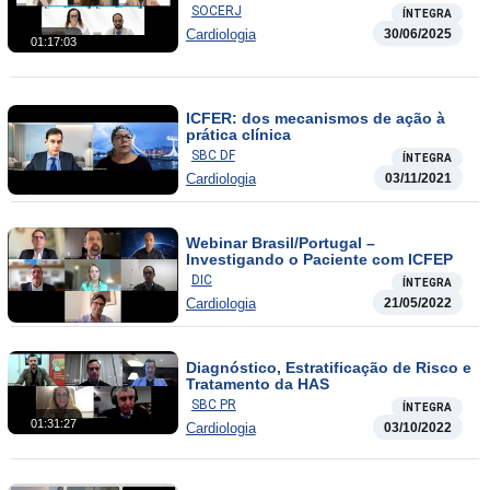
multidisciplinar
SOCERJ
ÍNTEGRA
Cardiologia
30/06/2025
01:17:03
ICFER: dos mecanismos de ação à
prática clínica
SBC DF
ÍNTEGRA
Cardiologia
03/11/2021
Webinar Brasil/Portugal –
Investigando o Paciente com ICFEP
DIC
ÍNTEGRA
Cardiologia
21/05/2022
Diagnóstico, Estratificação de Risco e
Tratamento da HAS
SBC PR
ÍNTEGRA
01:31:27
Cardiologia
03/10/2022