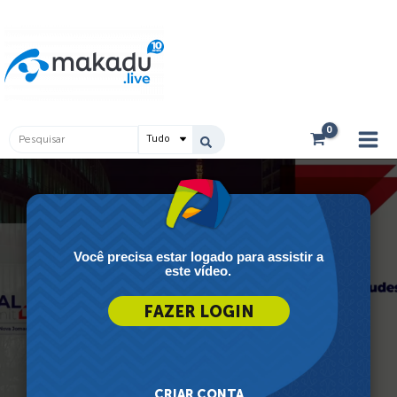
Ir
Main
para
Men
o
conteúdo
Pesquisar
...
Você precisa estar logado para assistir a
este vídeo.