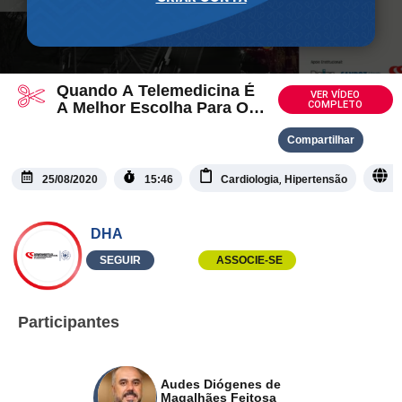
Quando A Telemedicina É
VER VÍDEO
A Melhor Escolha Para O
COMPLETO
Atendimento Do
Hipertenso?
Compartilhar
,
25/08/2020
15:46
Cardiologia
Hipertensão
P
DHA
SEGUIR
ASSOCIE-SE
Participantes
Audes Diógenes de
Magalhães Feitosa