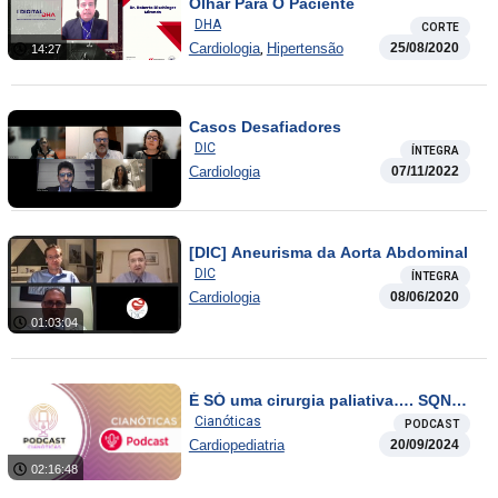
Olhar Para O Paciente
DHA
CORTE
,
Cardiologia
Hipertensão
25/08/2020
14:27
Casos Desafiadores
DIC
ÍNTEGRA
Cardiologia
07/11/2022
[DIC] Aneurisma da Aorta Abdominal
DIC
ÍNTEGRA
Cardiologia
08/06/2020
01:03:04
É SÓ uma cirurgia paliativa…. SQN…
Cianóticas
PODCAST
Cardiopediatria
20/09/2024
02:16:48