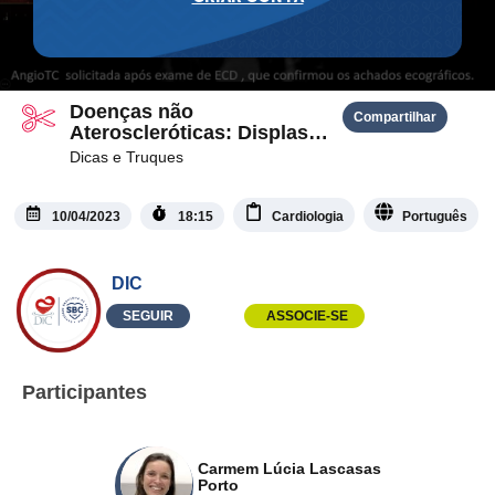
Doenças não
Compartilhar
Ateroscleróticas: Displasia
Fibromuscular, Arterite de
Dicas e Truques
Takayasu e Fístula
ArterioVenosa
10/04/2023
18:15
Cardiologia
Português
DIC
SEGUIR
ASSOCIE-SE
Participantes
Carmem Lúcia Lascasas
Porto