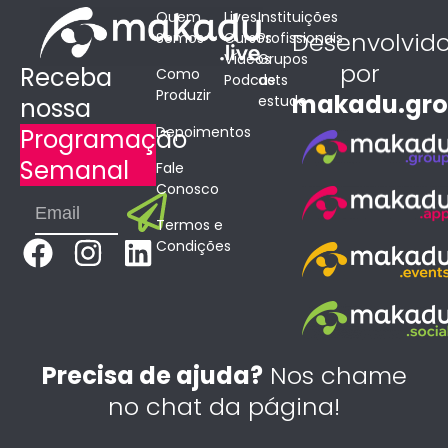
Quem
Lives
Instituições
Desenvolvid
Somos
Cursos
Profissionais
Vídeos
Grupos
por
Receba
Como
Podcasts
de
Produzir
makadu.gr
estudo
nossa
Depoimentos
Programação
Semanal
Fale
Conosco
Submit
Email
Termos e
F
I
L
Condições
a
n
i
c
s
n
e
t
k
b
a
e
Precisa de ajuda?
Nos chame
o
g
d
no chat da página!
o
r
i