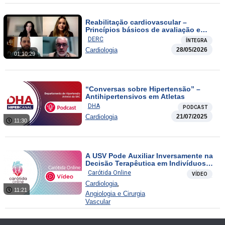
Reabilitação cardiovascular –
Princípios básicos de avaliação e
prescrição do exercício no cardiopata
DERC
ÍNTEGRA
Cardiologia
28/05/2026
01:10:29
“Conversas sobre Hipertensão” –
Antihipertensivos em Atletas
DHA
PODCAST
Cardiologia
21/07/2025
11:30
A USV Pode Auxiliar Inversamente na
Decisão Terapêutica em Indivíduos
Limítrofes?
Carótida Online
VÍDEO
,
Cardiologia
11:21
Angiologia e Cirurgia
Vascular