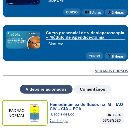
SOPEPI
CURSO
5 Aulas
3 Horas
Curso presencial de videolaparoscopia
– Módulo de Apendicectomia
Simutec
CURSO
8 Horas
VER MAIS CURSOS
Videos relacionados
Comentários
Hemodinâmica de fluxos na IM – IAO –
CIV – CIA – PCA
Escola de Eco
ÍNTEGRA
Cardiologia
03/08/2020