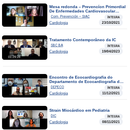
Mesa redonda – Prevencíon Primordial
De Enfermedades Cardiovascular
Desde La Ifancia
Com. Prevención – SIAC
ÍNTEGRA
Cardiologia
23/10/2021
Tratamento Contemporâneo da IC
SBC BA
ÍNTEGRA
Cardiologia
19/04/2023
01:29:28
Encontro de Ecocardiografia do
Departamento de Ecocardiografia da
SOCERGS
DEPECO
ÍNTEGRA
Cardiologia
11/12/2021
Strain Miocárdico em Pediatria
DIC
ÍNTEGRA
Cardiologia
08/11/2021