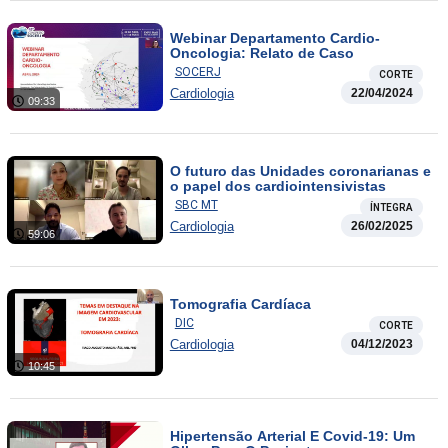
Webinar Departamento Cardio-
Oncologia: Relato de Caso
SOCERJ
CORTE
Cardiologia
22/04/2024
09:33
O futuro das Unidades coronarianas e
o papel dos cardiointensivistas
SBC MT
ÍNTEGRA
Cardiologia
26/02/2025
59:06
Tomografia Cardíaca
DIC
CORTE
Cardiologia
04/12/2023
10:45
Hipertensão Arterial E Covid-19: Um