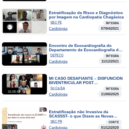
Estratificação de Risco e Diagnóstico
por Imagem na Cardiopatia Chagásica
SBC PE
ÍNTEGRA
Cardiologia
07/04/2021
Encontro de Ecocardiografia do
Departamento de Ecocardiografia da
SOCERGS
DEPECO
ÍNTEGRA
Cardiologia
11/12/2021
MI CASO DESAFIANTE – DISFUNCIÓN
BIVENTRICULAR POST
PERICARDIOCENTESIS DE URGENCIA
So.Ca.BA
ÍNTEGRA
01:05:43
Cardiologia
21/08/2025
Estratificação não Invasiva da
SCASSST- o que Dizem as Novas
Diretrizes?
SBC PR
CORTE
Cardiologia
01/12/2020
12:42