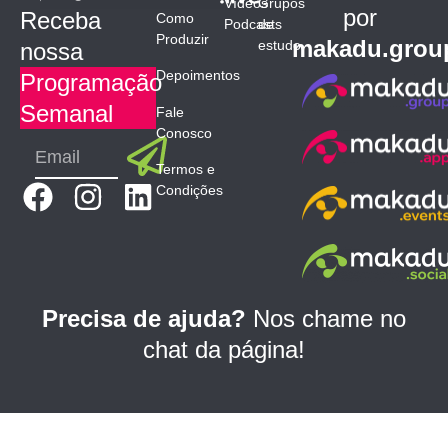
Vídeos
Grupos
por
Receba
Como
Podcasts
de
Produzir
makadu.grou
estudo
nossa
Depoimentos
Programação
Semanal
Fale
Conosco
Submit
Email
Termos e
F
I
L
Condições
a
n
i
c
s
n
e
t
k
b
a
e
Precisa de ajuda?
Nos chame no
o
g
d
chat da página!
o
r
i
k
a
n
m