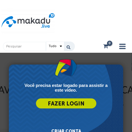
Ir
Main
para
Men
o
conteúdo
Pesquisar
...
Você precisa estar logado para assistir a
este vídeo.