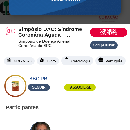
Simpósio DAC: Síndrome
VER VÍDEO
Coronária Aguda –
COMPLETO
Avaliação da Dor Torácica
Simpósio de Doença Arterial
na Sala de Emergência
Coronária da SPC
Compartilhar
01/12/2020
13:25
Cardiologia
Português
SBC PR
SEGUIR
ASSOCIE-SE
Participantes