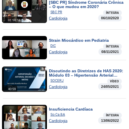
[SBC PR] Síndrome Coronária Crônica
– O que mudou em 2020?
SBC PR
ÍNTEGRA
Cardiologia
06/10/2020
01:50:34
Strain Miocárdico em Pediatria
DIC
ÍNTEGRA
Cardiologia
08/11/2021
Discutindo as Diretrizes de HAS 2020:
Módulo 03 – Hipertensão Arterial
Decisões e Metas / Tratamento da
SOCERJ
VÍDEO
Hipertensão Arterial
Cardiologia
24/05/2021
40:59
Insuficiencia Cardíaca
So.Ca.BA
ÍNTEGRA
Cardiologia
13/06/2022