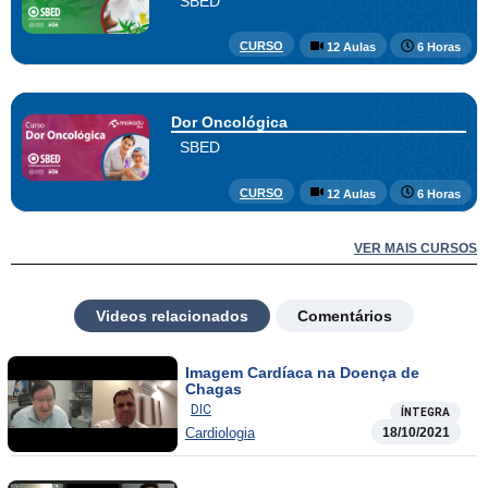
SBED
CURSO
12 Aulas
6 Horas
Dor Oncológica
SBED
CURSO
12 Aulas
6 Horas
VER MAIS CURSOS
Videos relacionados
Comentários
Imagem Cardíaca na Doença de
Chagas
DIC
ÍNTEGRA
Cardiologia
18/10/2021