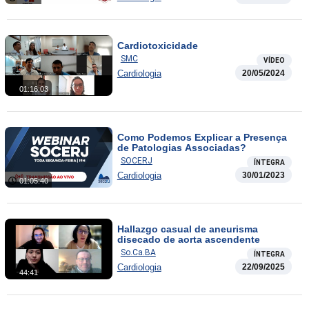
Cardiotoxicidade
SMC
VÍDEO
Cardiologia
20/05/2024
01:16:03
Como Podemos Explicar a Presença
de Patologias Associadas?
SOCERJ
ÍNTEGRA
Cardiologia
30/01/2023
01:05:40
Hallazgo casual de aneurisma
disecado de aorta ascendente
So.Ca.BA
ÍNTEGRA
Cardiologia
22/09/2025
44:41