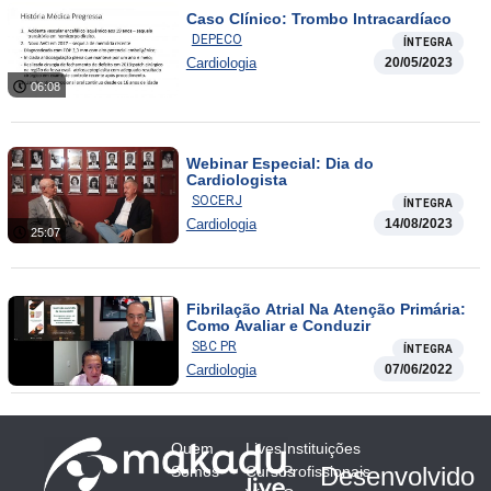
Caso Clínico: Trombo Intracardíaco
DEPECO
ÍNTEGRA
Cardiologia
20/05/2023
06:08
Webinar Especial: Dia do
Cardiologista
SOCERJ
ÍNTEGRA
Cardiologia
14/08/2023
25:07
Fibrilação Atrial Na Atenção Primária:
Como Avaliar e Conduzir
SBC PR
ÍNTEGRA
Cardiologia
07/06/2022
Quem
Lives
Instituições
Desenvolvido
Somos
Cursos
Profissionais