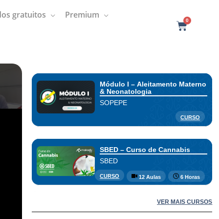
os gratuitos
Premium
0
C
a
r
t
Módulo I – Aleitamento Materno
& Neonatologia
SOPEPE
CURSO
SBED – Curso de Cannabis
SBED
CURSO
12 Aulas
6 Horas
VER MAIS CURSOS