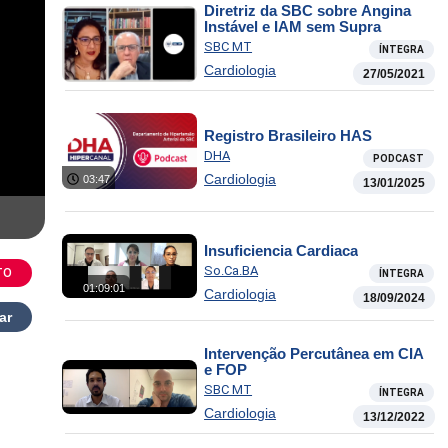
Diretriz da SBC sobre Angina
Instável e IAM sem Supra
SBC MT
ÍNTEGRA
Cardiologia
27/05/2021
Registro Brasileiro HAS
DHA
PODCAST
Cardiologia
03:47
13/01/2025
Insuficiencia Cardiaca
So.Ca.BA
TO
ÍNTEGRA
01:09:01
Cardiologia
18/09/2024
ar
Intervenção Percutânea em CIA
e FOP
SBC MT
ÍNTEGRA
Cardiologia
13/12/2022