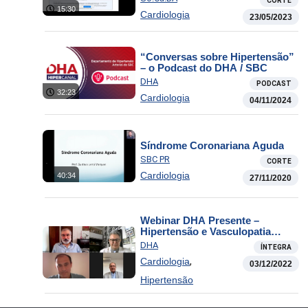
CORTE
15:30
Cardiologia
23/05/2023
“Conversas sobre Hipertensão”
– o Podcast do DHA / SBC
DHA
PODCAST
32:23
Cardiologia
04/11/2024
Síndrome Coronariana Aguda
SBC PR
CORTE
Cardiologia
40:34
27/11/2020
Webinar DHA Presente –
Hipertensão e Vasculopatia
Periférica
DHA
ÍNTEGRA
,
Cardiologia
03/12/2022
Hipertensão