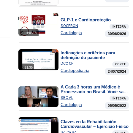
GLP-1 e Cardioproteção
SOCERON
ÍNTEGRA
Cardiologia
01:05:09
30/06/2026
Indicações e critérios para
definição do paciente
DCC CP
CORTE
21:35
Cardiopediatria
24/07/2024
A Cada 3 horas um Médico é
Processado no Brasil. Você sabe
se prevenir?
SBC AL
ÍNTEGRA
Cardiologia
05/05/2022
Claves en la Rehabilitación
Cardiovascular – Ejercicio Fisico
So.Ca.BA