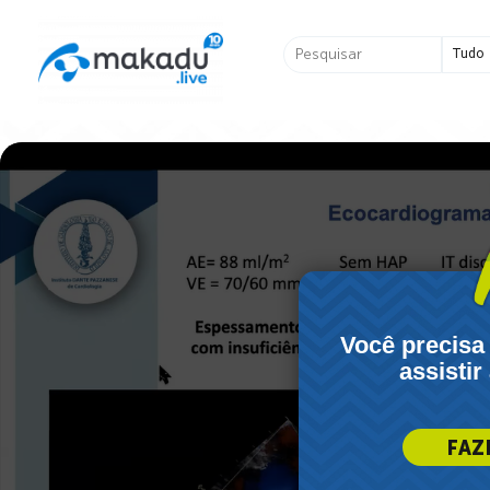
Ir
para
Pesquisar
o
...
conteúdo
Você precisa
assistir