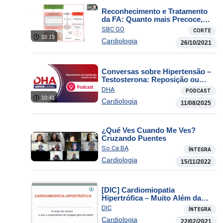
Reconhecimento e Tratamento
da FA: Quanto mais Precoce,
Melhor?
SBC GO
CORTE
18:15
Cardiologia
26/10/2021
Conversas sobre Hipertensão –
Testosterona: Reposição ou
Risco? Um olhar técnico sobre
DHA
PODCAST
hormônios e o coração
10:41
Cardiologia
11/08/2025
¿Qué Ves Cuando Me Ves?
Cruzando Puentes
So.Ca.BA
ÍNTEGRA
Cardiologia
15/11/2022
[DIC] Cardiomiopatia
Hipertrófica – Muito Além da
Hipertrofia Septal Assimétrica
DIC
ÍNTEGRA
Cardiologia
22/02/2021