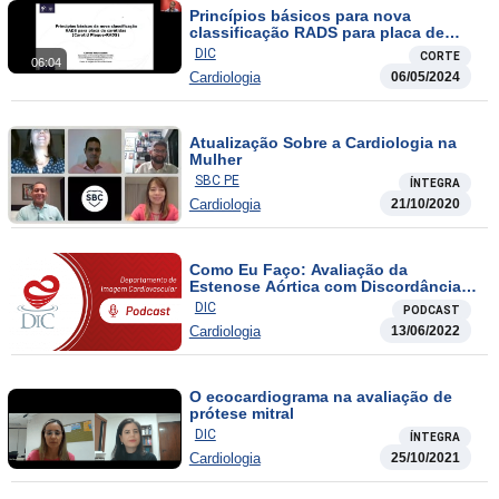
Princípios básicos para nova
classificação RADS para placa de
carótidas
DIC
CORTE
06:04
Cardiologia
06/05/2024
Atualização Sobre a Cardiologia na
Mulher
SBC PE
ÍNTEGRA
Cardiologia
21/10/2020
Como Eu Faço: Avaliação da
Estenose Aórtica com Discordância
em sua Quantificação
DIC
PODCAST
Cardiologia
13/06/2022
O ecocardiograma na avaliação de
prótese mitral
DIC
ÍNTEGRA
Cardiologia
25/10/2021