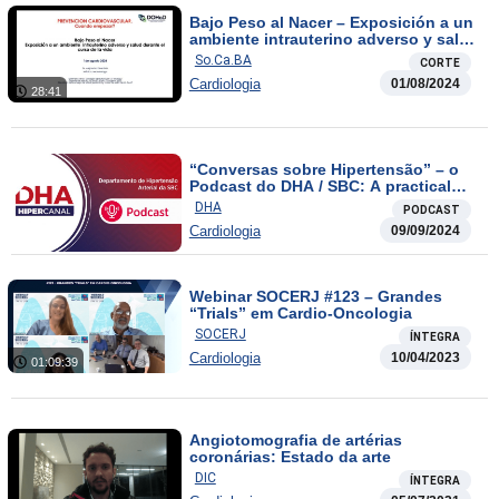
Bajo Peso al Nacer – Exposición a un
ambiente intrauterino adverso y salud
durante el curso de la vida
So.Ca.BA
CORTE
Cardiologia
01/08/2024
28:41
“Conversas sobre Hipertensão” – o
Podcast do DHA / SBC: A practical
approach to assessment of non-ad
DHA
PODCAST
Cardiologia
09/09/2024
Webinar SOCERJ #123 – Grandes
“Trials” em Cardio-Oncologia
SOCERJ
ÍNTEGRA
Cardiologia
10/04/2023
01:09:39
Angiotomografia de artérias
coronárias: Estado da arte
DIC
ÍNTEGRA