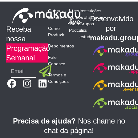
Quem
Lives
Instituições
Desenvolvido
Somos
Cursos
Profissionais
Vídeos
Grupos
por
Receba
Como
Podcasts
de
Produzir
makadu.grou
estudo
nossa
Depoimentos
Programação
Semanal
Fale
Conosco
Submit
Email
Termos e
F
I
L
Condições
a
n
i
c
s
n
e
t
k
b
a
e
Precisa de ajuda?
Nos chame no
o
g
d
chat da página!