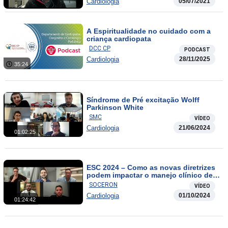
Cardiologia
05/07/2021
A Espiritualidade no cuidado com a
criança cardiopata
DCC CP
PODCAST
Cardiologia
28/11/2025
35:24
Síndrome de Pré excitação Wolff
Parkinson White
SMC
VÍDEO
Cardiologia
21/06/2024
01:02:25
ESC 2024 – Como as novas diretrizes
podem impactar o manejo clínico de
FA e DAC
SOCERON
VÍDEO
Cardiologia
01/10/2024
01:24:42