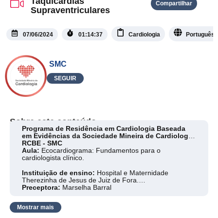
Taquicardias
Compartilhar
Supraventriculares
07/06/2024
01:14:37
Cardiologia
Português
SMC
SEGUIR
Sobre este conteúdo
Programa de Residência em Cardiologia Baseada
em Evidências da Sociedade Mineira de Cardiologia
RCBE - SMC
Aula:
Ecocardiograma: Fundamentos para o
cardiologista clínico.
Instituição de ensino:
Hospital e Maternidade
Therezinha de Jesus de Juiz de Fora.
Preceptora:
Marselha Barral
Residentes:
Matheus Ferix Mussi dos Reis - Pedro
Antônio Neves Costa
Mostrar mais