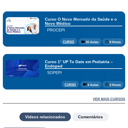
Curso O Novo Mercado da Saúde e o
Novo Médico
PROCEPI
CURSO
20 Aulas
9 Horas
Curso 1° UP To Date em Pediatria –
Endoped
SOPEPI
CURSO
4 Aulas
3 Horas
VER MAIS CURSOS
Videos relacionados
Comentários