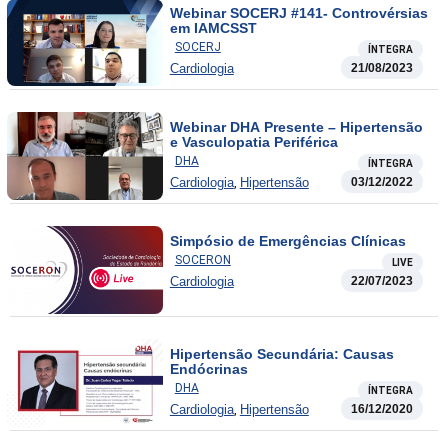
Webinar SOCERJ #141- Controvérsias
em IAMCSST
SOCERJ
ÍNTEGRA
Cardiologia
21/08/2023
Webinar DHA Presente – Hipertensão
e Vasculopatia Periférica
DHA
ÍNTEGRA
,
Cardiologia
Hipertensão
03/12/2022
Simpósio de Emergências Clínicas
SOCERON
LIVE
Cardiologia
22/07/2023
Hipertensão Secundária: Causas
Endócrinas
DHA
ÍNTEGRA
,
Cardiologia
Hipertensão
16/12/2020