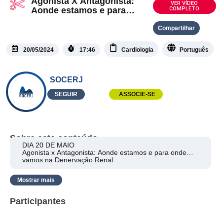
Agonista X Antagonista:
VER VÍDEO
Aonde estamos e para
COMPLETO
onde vamos na denervação
renal
Compartilhar
20/05/2024
17:46
Cardiologia
Português
SOCERJ
SEGUIR
ASSOCIE-SE
Sobre este conteúdo
DIA 20 DE MAIO
Agonista x Antagonista: Aonde estamos e para onde
vamos na Denervação Renal
moderadora: Dra. Lílian Costa ✅
AGONISTA: Dr. Valerio Fuks ✅
Mostrar mais
ANTAGONISTA: Dra. Elizabeth Muxfeldt ✅
Participantes