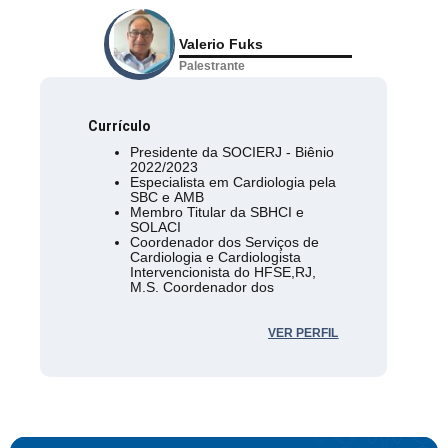
Valerio Fuks
Palestrante
Currículo
Presidente da SOCIERJ - Biênio
2022/2023
Especialista em Cardiologia pela
SBC e AMB
Membro Titular da SBHCI e
SOLACI
Coordenador dos Serviços de
Cardiologia e Cardiologista
Intervencionista do HFSE,RJ,
M.S. Coordenador dos
Serviços de Hemodinámica do
H. Caxias D’Or, DC Grupo
Gestor do Hospital do Coração
VER PERFIL
da Baixada (H. São José), DC.