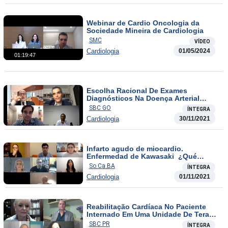
Webinar de Cardio Oncologia da
Sociedade Mineira de Cardiologia
SMC
VÍDEO
Cardiologia
01/05/2024
01:19:47
Escolha Racional De Exames
Diagnósticos Na Doença Arterial
Coronária
SBC GO
ÍNTEGRA
Cardiologia
30/11/2021
Infarto agudo de miocardio.
Enfermedad de Kawasaki ¿Qué
debemos saber y hacer?
So.Ca.BA
ÍNTEGRA
Cardiologia
01/11/2021
Reabilitação Cardíaca No Paciente
Internado Em Uma Unidade De Terapia
Intensiva Continuação
SBC PR
ÍNTEGRA