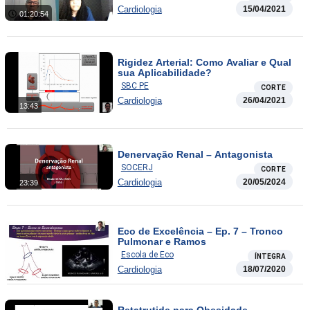
Cardiologia
15/04/2021
01:20:54
Rigidez Arterial: Como Avaliar e Qual
sua Aplicabilidade?
SBC PE
CORTE
Cardiologia
26/04/2021
13:43
Denervação Renal – Antagonista
SOCERJ
CORTE
Cardiologia
20/05/2024
23:39
Eco de Excelência – Ep. 7 – Tronco
Pulmonar e Ramos
Escola de Eco
ÍNTEGRA
Cardiologia
18/07/2020
Retatrutide para Obesidade