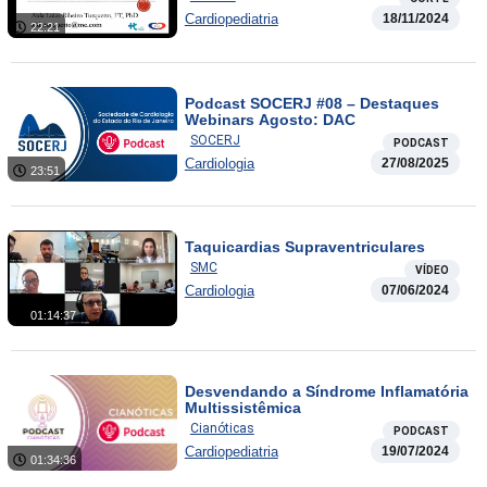
Cardiopediatria
18/11/2024
22:21
Podcast SOCERJ #08 – Destaques
Webinars Agosto: DAC
SOCERJ
PODCAST
Cardiologia
27/08/2025
23:51
Taquicardias Supraventriculares
SMC
VÍDEO
Cardiologia
07/06/2024
01:14:37
Desvendando a Síndrome Inflamatória
Multissistêmica
Cianóticas
PODCAST
Cardiopediatria
19/07/2024
01:34:36