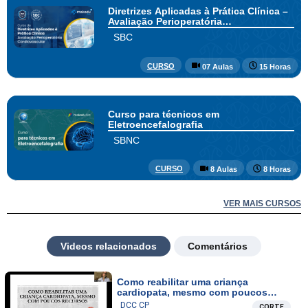
Diretrizes Aplicadas à Prática Clínica –
Avaliação Perioperatória
Cardiovascular
SBC
CURSO
07 Aulas
15 Horas
Curso para técnicos em
Eletroencefalografia
SBNC
CURSO
8 Aulas
8 Horas
VER MAIS CURSOS
Videos relacionados
Comentários
Como reabilitar uma criança
cardiopata, mesmo com poucos
recursos
DCC CP
CORTE