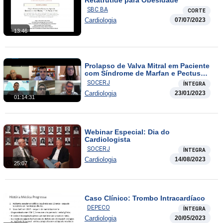
SBC BA
CORTE
Cardiologia
07/07/2023
13:46
Prolapso de Valva Mitral em Paciente
com Síndrome de Marfan e Pectus
Excavatum Acentuado: Abordagem
SOCERJ
ÍNTEGRA
Desafiadora
Cardiologia
23/01/2023
01:14:31
Webinar Especial: Dia do
Cardiologista
SOCERJ
ÍNTEGRA
Cardiologia
14/08/2023
25:07
Caso Clínico: Trombo Intracardíaco
DEPECO
ÍNTEGRA
Cardiologia
20/05/2023