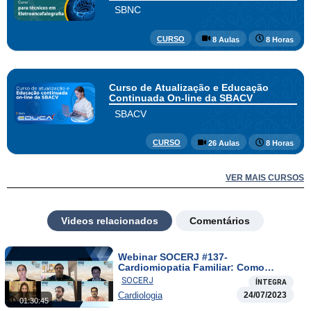
SBNC
CURSO
8 Aulas
8 Horas
Curso de Atualização e Educação
Continuada On-line da SBACV
SBACV
CURSO
26 Aulas
8 Horas
VER MAIS CURSOS
Videos relacionados
Comentários
Webinar SOCERJ #137-
Cardiomiopatia Familiar: Como
Conduzir?
SOCERJ
ÍNTEGRA
Cardiologia
24/07/2023
01:30:45