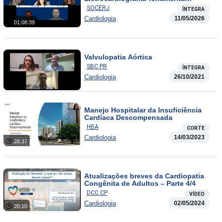
imprescindível no raciocínio clínico
SOCERJ
ÍNTEGRA
cardiológico.
Cardiologia
11/05/2026
01:08:39
Valvulopatia Aórtica
SBC PR
ÍNTEGRA
Cardiologia
26/10/2021
Manejo Hospitalar da Insuficiência
Cardíaca Descompensada
HBA
CORTE
Cardiologia
14/03/2023
28:37
Atualizações breves da Cardiopatia
Congênita de Adultos – Parte 4/4
DCC CP
VÍDEO
Cardiologia
02/05/2024
20:10