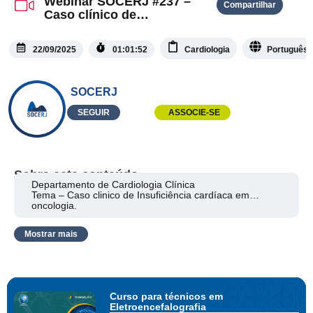
Webinar SOCERJ #237 –
Compartilhar
Caso clínico de
Insuficiência Cardíaca em
Oncologia.
22/09/2025
01:01:52
Cardiologia
Português
SOCERJ
SEGUIR
ASSOCIE-SE
Sobre este conteúdo
Departamento de Cardiologia Clínica
Tema – Caso clinico de Insuficiência cardíaca em
oncologia.
Apresentação: Dr. Ricardo Barbosa
Moderação: Dr. Vitor Navarro
Mostrar mais
Debatedores
Dra. Bruna Miliosse
Dra. Milena Santos
Dr. Roberto Magalhães
Dra. Elisa Gripp
Curso para técnicos em
Eletroencefalografia