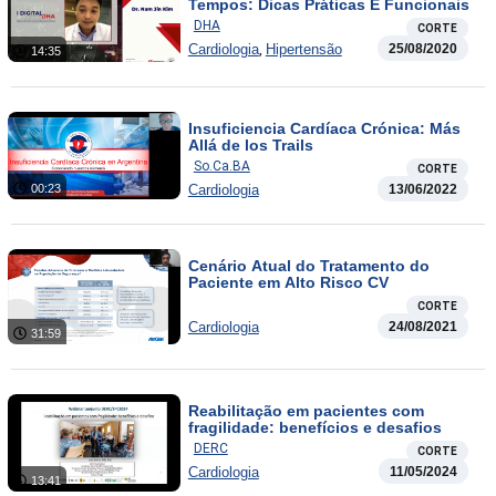
Tempos: Dicas Práticas E Funcionais
DHA
CORTE
,
Cardiologia
Hipertensão
25/08/2020
14:35
Insuficiencia Cardíaca Crónica: Más
Allá de los Trails
So.Ca.BA
CORTE
Cardiologia
13/06/2022
00:23
Cenário Atual do Tratamento do
Paciente em Alto Risco CV
CORTE
Cardiologia
24/08/2021
31:59
Reabilitação em pacientes com
fragilidade: benefícios e desafios
DERC
CORTE
Cardiologia
11/05/2024
13:41