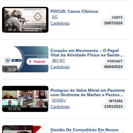
POCUS: Casos Clínicos
DIC
CORTE
Cardiologia
20/07/2020
39:16
Coração em Movimento – O Papel
Vital da Atividade Física na Saúde
Cardiovascular
SBC MT
PODCAST
Cardiologia
06/04/2024
11:19
Prolapso de Valva Mitral em Paciente
com Síndrome de Marfan e Pectus
Excavatum Acentuado: Abordagem
SOCERJ
ÍNTEGRA
Desafiadora
Cardiologia
23/01/2023
01:14:31
Gestão De Consultório Em Novos