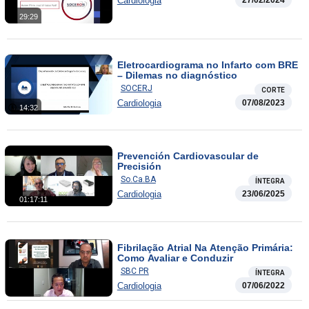
Cardiologia
27/02/2024
29:29
Eletrocardiograma no Infarto com BRE
– Dilemas no diagnóstico
SOCERJ
CORTE
Cardiologia
07/08/2023
14:32
Prevención Cardiovascular de
Precisión
So.Ca.BA
ÍNTEGRA
Cardiologia
23/06/2025
01:17:11
Fibrilação Atrial Na Atenção Primária:
Como Avaliar e Conduzir
SBC PR
ÍNTEGRA
Cardiologia
07/06/2022