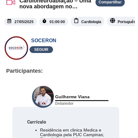
Cardioneuroablação – Uma
Compartilhar
nova abordagem no
tratamento de síncope
27/05/2025
01:00:00
Cardiologia
Português
SOCERON
SEGUIR
Participantes:
Guilherme Viana
Debatedor
Currículo
Residência em clinica Medica e
Cardiologia pela PUC Campinas;