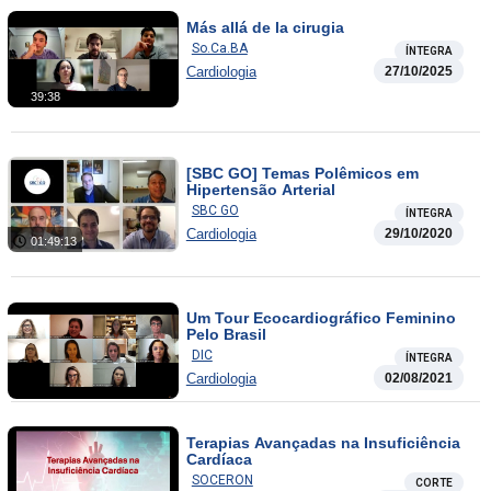
Más allá de la cirugia
So.Ca.BA
ÍNTEGRA
Cardiologia
27/10/2025
39:38
[SBC GO] Temas Polêmicos em
Hipertensão Arterial
SBC GO
ÍNTEGRA
Cardiologia
29/10/2020
01:49:13
Um Tour Ecocardiográfico Feminino
Pelo Brasil
DIC
ÍNTEGRA
Cardiologia
02/08/2021
Terapias Avançadas na Insuficiência
Cardíaca
SOCERON
CORTE