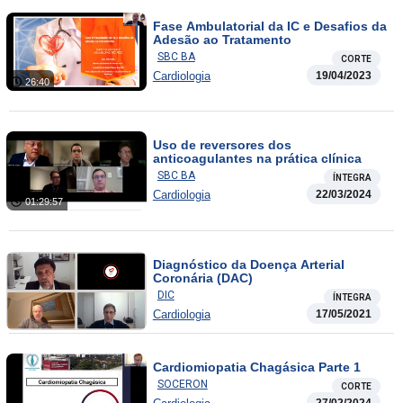
Fase Ambulatorial da IC e Desafios da
Adesão ao Tratamento
SBC BA
CORTE
Cardiologia
19/04/2023
26:40
Uso de reversores dos
anticoagulantes na prática clínica
SBC BA
ÍNTEGRA
Cardiologia
22/03/2024
01:29:57
Diagnóstico da Doença Arterial
Coronária (DAC)
DIC
ÍNTEGRA
Cardiologia
17/05/2021
Cardiomiopatia Chagásica Parte 1
SOCERON
CORTE