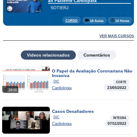
ao Paciente Cardiopata
SOTIERJ
CURSO
18 Aulas
10 Horas
VER MAIS CURSOS
Videos relacionados
Comentários
O Papel da Avaliação Coronariana Não
Invasiva
DIC
CORTE
Cardiologia
23/05/2022
29:00
Casos Desafiadores
DIC
ÍNTEGRA
Cardiologia
07/11/2022