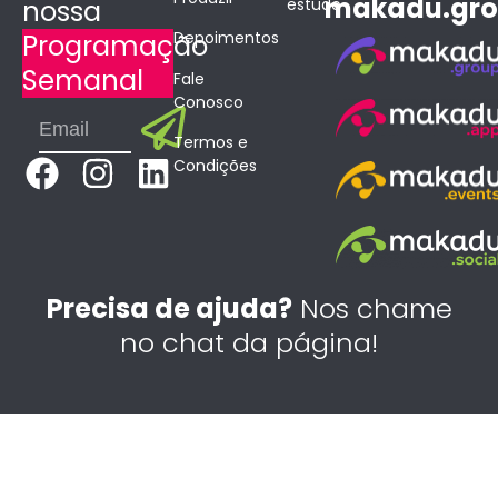
makadu.gr
estudo
nossa
Depoimentos
Programação
Semanal
Fale
Conosco
Submit
Email
Termos e
F
I
L
Condições
a
n
i
c
s
n
e
t
k
b
a
e
Precisa de ajuda?
Nos chame
o
g
d
no chat da página!
o
r
i
k
a
n
m