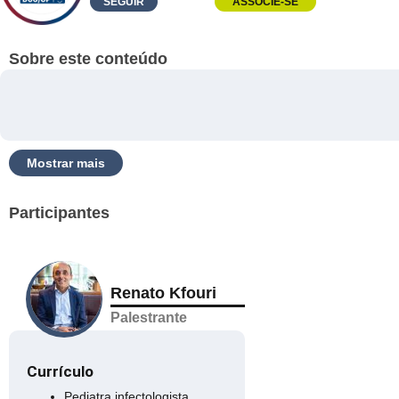
SEGUIR
ASSOCIE-SE
Sobre este conteúdo
Mostrar mais
Participantes
Renato Kfouri
Palestrante
Currículo
Pediatra infectologista,