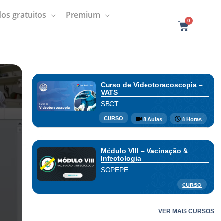
os gratuitos
Premium
0
C
a
r
t
Curso de Videotoracoscopia –
VATS
SBCT
CURSO
8 Aulas
8 Horas
Módulo VIII – Vacinação &
Infectologia
SOPEPE
CURSO
VER MAIS CURSOS