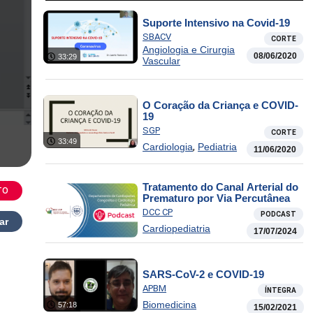
Suporte Intensivo na Covid-19
SBACV
CORTE
Angiologia e Cirurgia
08/06/2020
33:29
Vascular
O Coração da Criança e COVID-
19
SGP
CORTE
33:49
,
Cardiologia
Pediatria
11/06/2020
Tratamento do Canal Arterial do
TO
Prematuro por Via Percutânea
DCC CP
PODCAST
ar
Cardiopediatria
17/07/2024
SARS-CoV-2 e COVID-19
APBM
ÍNTEGRA
Biomedicina
57:18
15/02/2021