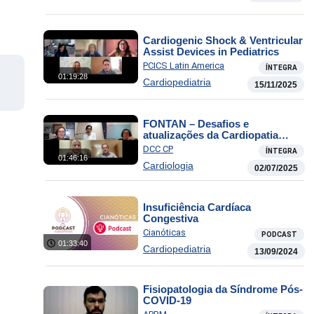
Cardiogenic Shock & Ventricular
Assist Devices in Pediatrics
PCICS Latin America
ÍNTEGRA
01:19:28
Cardiopediatria
15/11/2025
FONTAN – Desafios e
atualizações da Cardiopatia
Univentricular
DCC CP
ÍNTEGRA
01:46:16
Cardiologia
02/07/2025
Insuficiência Cardíaca
Congestiva
Cianóticas
PODCAST
01:33:40
Cardiopediatria
13/09/2024
Fisiopatologia da Síndrome Pós-
COVID-19