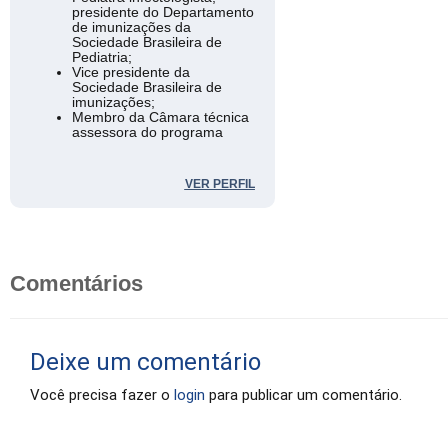
presidente do Departamento
de imunizações da
Sociedade Brasileira de
Pediatria;
Vice presidente da
Sociedade Brasileira de
imunizações;
Membro da Câmara técnica
assessora do programa
Nacional de imunizações;
Representante do Brasil no
comitê de programas de
VER PERFIL
imunização da Organização
pan-americana da saúde.
Comentários
Deixe um comentário
Você precisa fazer o
login
para publicar um comentário.