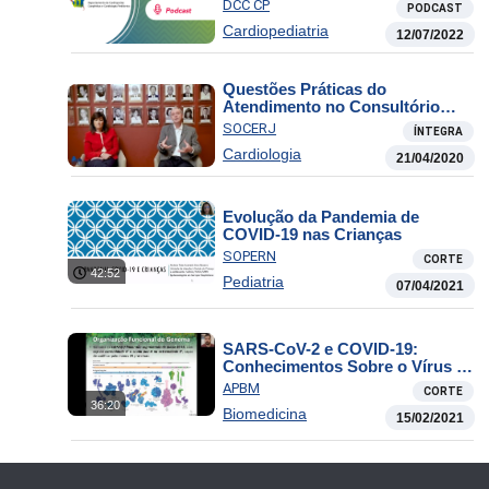
Artérias
DCC CP
PODCAST
Cardiopediatria
12/07/2022
Questões Práticas do
Atendimento no Consultório
Durante a COVID-19
SOCERJ
ÍNTEGRA
Cardiologia
21/04/2020
Evolução da Pandemia de
COVID-19 nas Crianças
SOPERN
CORTE
42:52
Pediatria
07/04/2021
SARS-CoV-2 e COVID-19:
Conhecimentos Sobre o Vírus e
a Doença
APBM
CORTE
36:20
Biomedicina
15/02/2021