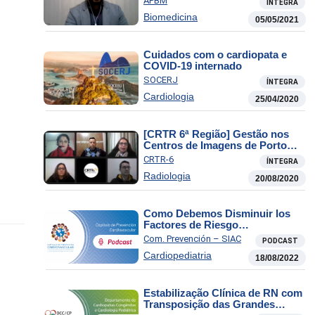
APBM
ÍNTEGRA
Biomedicina
05/05/2021
Cuidados com o cardiopata e
COVID-19 internado
SOCERJ
ÍNTEGRA
Cardiologia
25/04/2020
[CRTR 6ª Região] Gestão nos
Centros de Imagens de Porto
Alegre Durante a Pandemia de
CRTR-6
ÍNTEGRA
COVID-19
Radiologia
20/08/2020
Como Debemos Disminuir los
Factores de Riesgo
Cardiometabólicos en la
Com. Prevención – SIAC
PODCAST
Infancia?
Cardiopediatria
18/08/2022
Estabilização Clínica de RN com
Transposição das Grandes