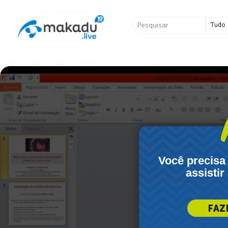
Ir
para
Pesquisar
o
...
conteúdo
Você precisa
assistir