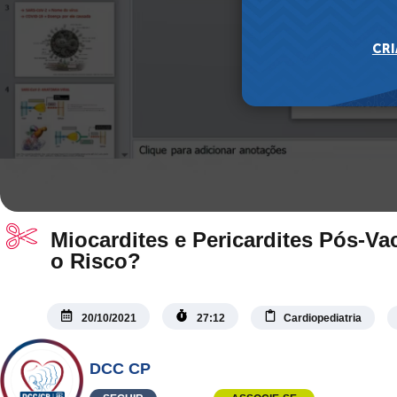
Miocardites e Pericardites Pós-V
o Risco?
20/10/2021
27:12
Cardiopediatria
DCC CP