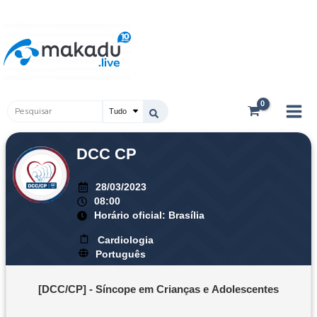
Ir
Main
para
Men
o
conteúdo
Pesquisar
...
DCC CP
28/03/2023
08:00
Horário oficial: Brasília
Cardiologia
Português
[DCC/CP] - Síncope em Crianças e Adolescentes