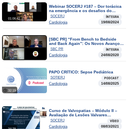
Webinar SOCERJ #187 – Dor torácica
na emergência e os desafios do
mundo real
SOCERJ
ÍNTEGRA
01:06:42
Cardiologia
19/08/2024
[SBC PR] “From Bench to Bedside
and Back Again”: Os Novos Avanços
no Tratamento da ICFER
SBC PR
ÍNTEGRA
Cardiologia
24/08/2020
PAPO CRÍTICO: Sepse Pediátrica
SOTIERJ
PODCAST
Cardiologia
14/08/2025
32:19
Curso de Valvopatias – Módulo II –
Avaliação de Lesões Valvares
Estenóticas / Avaliação
SOCERJ
VÍDEO
Ecocardiográfica nas Lesões
Cardiologia
08/03/2021
Regurgitantes Valvares Esquerdas
34:29