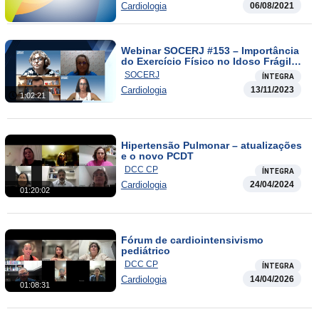
Cardiologia
06/08/2021
Webinar SOCERJ #153 – Importância
do Exercício Físico no Idoso Frágil
com Cardiopatia Grave em Cuidados
SOCERJ
ÍNTEGRA
Paliativos.
Cardiologia
13/11/2023
1:02:21
Hipertensão Pulmonar – atualizações
e o novo PCDT
DCC CP
ÍNTEGRA
Cardiologia
24/04/2024
01:20:02
Fórum de cardiointensivismo
pediátrico
DCC CP
ÍNTEGRA
Cardiologia
14/04/2026
01:08:31