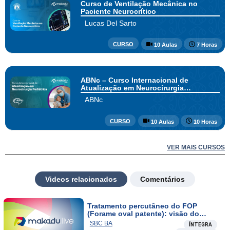
Curso de Ventilação Mecânica no
Paciente Neurocrítico
Lucas Del Sarto
CURSO
10 Aulas
7 Horas
ABNc – Curso Internacional de
Atualização em Neurocirurgia
Pediátrica
ABNc
CURSO
10 Aulas
10 Horas
VER MAIS CURSOS
Videos relacionados
Comentários
Tratamento percutâneo do FOP
(Forame oval patente): visão do
cardiologista e do neurologista
SBC BA
ÍNTEGRA