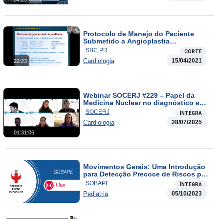
Protocolo de Manejo do Paciente
Submetido a Angioplastia
Transluminal Coronariana
SBC PR
CORTE
Cardiologia
15/04/2021
22:23
Webinar SOCERJ #229 – Papel da
Medicina Nuclear no diagnóstico e
acompanhamento das
SOCERJ
ÍNTEGRA
cardiomiopatias
Cardiologia
28/07/2025
01:31:06
Movimentos Gerais: Uma Introdução
para Detecção Precoce de Riscos para
o Desenvolvimento do Bebê
SOBAPE
ÍNTEGRA
Pediatria
05/10/2023