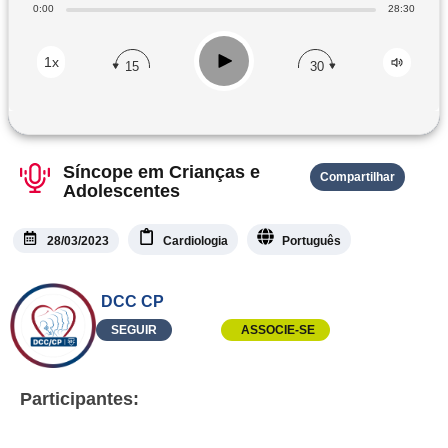
0:00
28:30
Play
1x
15
30
Síncope em Crianças e
Compartilhar
Adolescentes
28/03/2023
Cardiologia
Português
DCC CP
SEGUIR
ASSOCIE-SE
Participantes: