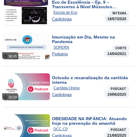
Eco de Excelência – Ep. 9 –
Transverso à Nível Músculos
Papilares
Escola de Eco
ÍNTEGRA
Cardiologia
18/07/2020
Imunização em Dia, Mesmo na
Pandemia
SOPERN
CORTE
Pediatria
14/04/2021
36:45
Oclusão e recanalização da carótida
interna
Carótida Online
PODCAST
Cardiologia
19/06/2025
10:19
OBESIDADE NA INFÂNCIA: Atuando
hoje na prevenção do amanhã
DCC CP
PODCAST
Cardiologia
21/08/2025