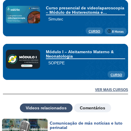
Curso presencial de videolaparoscopia
– Módulo de Histerectomia e
Fechamento da Cúpula Vaginal
Simutec
CURSO
8 Horas
Módulo I – Aleitamento Materno &
Neonatologia
SOPEPE
CURSO
VER MAIS CURSOS
Videos relacionados
Comentários
Comunicação de más notícias e luto
perinatal