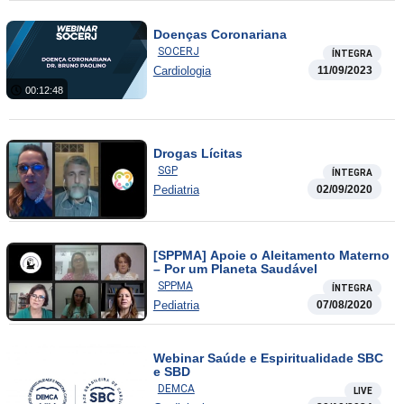
Doenças Coronariana
SOCERJ
ÍNTEGRA
Cardiologia
11/09/2023
00:12:48
Drogas Lícitas
SGP
ÍNTEGRA
Pediatria
02/09/2020
[SPPMA] Apoie o Aleitamento Materno
– Por um Planeta Saudável
SPPMA
ÍNTEGRA
Pediatria
07/08/2020
Webinar Saúde e Espiritualidade SBC
e SBD
DEMCA
LIVE