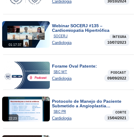
Cardiologia
30/10/2024
Webinar SOCERJ #135 –
Cardiomiopatia Hipertrófica
SOCERJ
ÍNTEGRA
Cardiologia
10/07/2023
01:17:37
Forame Oval Patente:
SBC MT
PODCAST
Cardiologia
09/09/2022
Protocolo de Manejo do Paciente
Submetido a Angioplastia
Transluminal Coronariana
SBC PR
CORTE
Cardiologia
15/04/2021
22:23