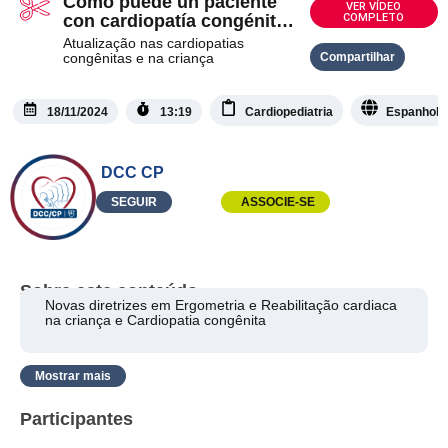
Cómo puede un paciente
VER VÍDEO
con cardiopatía congénita
COMPLETO
estar activo y sano?
Atualização nas cardiopatias
congênitas e na criança
Compartilhar
18/11/2024
13:19
Cardiopediatria
Espanhol
DCC CP
SEGUIR
ASSOCIE-SE
Sobre este conteúdo
Novas diretrizes em Ergometria e Reabilitação cardiaca
na criança e Cardiopatia congênita
Mostrar mais
Participantes