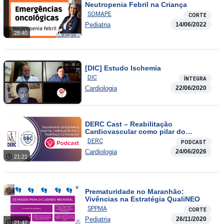
Neutropenia Febril na Criança
SOMAPE
CORTE
Pediatria
14/06/2022
28:40
[DIC] Estudo Ischemia
DIC
ÍNTEGRA
Cardiologia
22/06/2020
DERC Cast – Reabilitação
Cardiovascular como pilar do
tratamento das doenças
DERC
PODCAST
cardiovasculares
Cardiologia
24/06/2026
21:21
Prematuridade no Maranhão:
Vivências na Estratégia QualiNEO
SPPMA
CORTE
Pediatria
26/11/2020
21:42