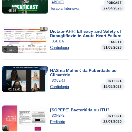
ABENTI
PODCAST
Terapia Intensiva
27/04/2026
45:15
Dictate-AHF: Efficacy and Safety of
Dapagliflozin in Acute Heart Failure
SBC BA
CORTE
Cardiologia
31/08/2023
13:22
HAS na Mulher: da Puberdade ao
Climatério
SOCERJ
ÍNTEGRA
Cardiologia
15/05/2023
01:12:41
[SOPEPE] Bacteriúria ou ITU?
SOPEPE
ÍNTEGRA
Pediatria
28/07/2020