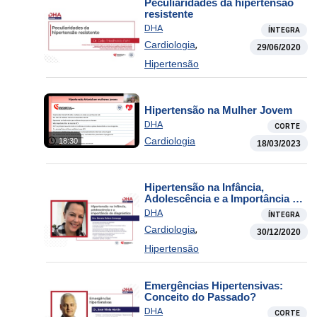
Peculiaridades da hipertensão
resistente
DHA
ÍNTEGRA
,
Cardiologia
29/06/2020
Hipertensão
Hipertensão na Mulher Jovem
DHA
CORTE
Cardiologia
18:30
18/03/2023
Hipertensão na Infância,
Adolescência e a Importância do
Diagnóstico
DHA
ÍNTEGRA
,
Cardiologia
30/12/2020
Hipertensão
Emergências Hipertensivas:
Conceito do Passado?
DHA
CORTE