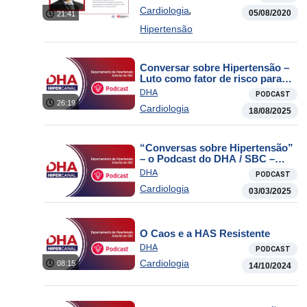
,
Cardiologia
05/08/2020
21:41
Hipertensão
Conversar sobre Hipertensão –
Luto como fator de risco para
doença cardiovascular
DHA
PODCAST
26:19
Cardiologia
18/08/2025
“Conversas sobre Hipertensão”
– o Podcast do DHA / SBC –
Sonolência diurna e incidência
DHA
PODCAST
de novos casos de hipertensão
Cardiologia
03/03/2025
O Caos e a HAS Resistente
DHA
PODCAST
Cardiologia
08:15
14/10/2024