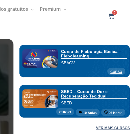
os gratuitos
Premium
0
C
a
r
t
Curso de Flebologia Básica –
Flebolearning
SBACV
CURSO
SBED – Curso de Dor e
Recuperação Tecidual
SBED
CURSO
10 Aulas
06 Horas
VER MAIS CURSOS