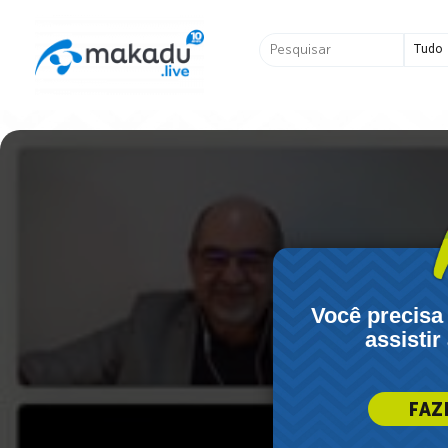
Ir
para
Pesquisar
o
...
conteúdo
Você precisa
assistir