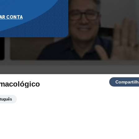
Compartilh
macológico
tuguês