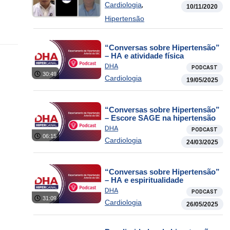
,
Cardiologia
10/11/2020
Hipertensão
“Conversas sobre Hipertensão”
– HA e atividade física
DHA
PODCAST
30:49
Cardiologia
19/05/2025
“Conversas sobre Hipertensão”
– Escore SAGE na hipertensão
DHA
PODCAST
06:15
Cardiologia
24/03/2025
“Conversas sobre Hipertensão”
– HA e espiritualidade
DHA
PODCAST
31:09
Cardiologia
26/05/2025