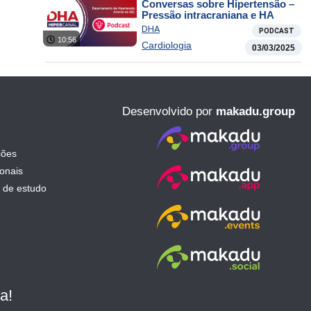
Conversas sobre Hipertensão –
Pressão intracraniana e HA
DHA
PODCAST
10:56
Cardiologia
03/03/2025
Desenvolvido por
makadu.group
ções
ionais
 de estudo
a!